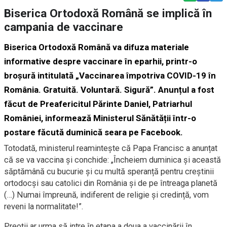
Biserica Ortodoxă Română se implică în
campania de vaccinare
Biserica Ortodoxă Română va difuza materiale
informative despre vaccinare în eparhii, printr-o
broșură intitulată „Vaccinarea împotriva COVID-19 în
România. Gratuită. Voluntară. Sigură”. Anunțul a fost
făcut de Preafericitul Părinte Daniel, Patriarhul
României, informează Ministerul Sănătății într-o
postare făcută duminică seara pe Facebook.
Totodată, ministerul reamintește că Papa Francisc a anunțat
că se va vaccina și conchide: „Încheiem duminica și această
săptămână cu bucurie și cu multă speranță pentru creștinii
ortodocși sau catolici din România și de pe întreaga planetă
(…) Numai împreună, indiferent de religie și credință, vom
reveni la normalitate!”.
Preoții ar urma să intre în etapa a doua a vaccinării în