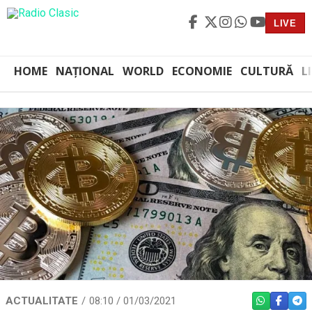
LIVE
HOME
NAȚIONAL
WORLD
ECONOMIE
CULTURĂ
L
ACTUALITATE
08:10 / 01/03/2021
WHATSAPP
FACEBO
TEL