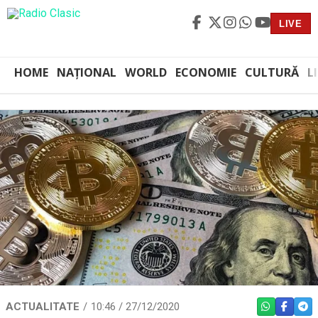
LIVE
HOME
NAȚIONAL
WORLD
ECONOMIE
CULTURĂ
L
ACTUALITATE
10:46 / 27/12/2020
WHATSAPP
FACEBO
TEL