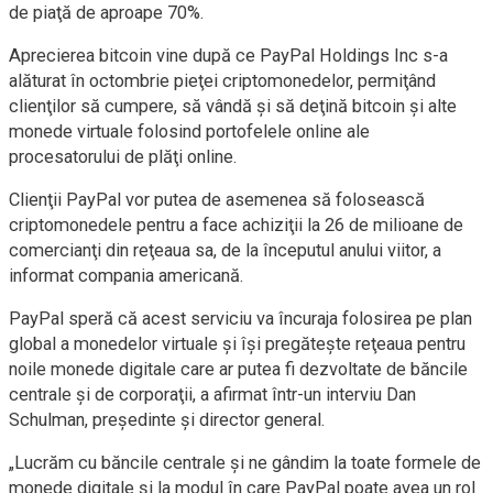
de piaţă de aproape 70%.
Aprecierea bitcoin vine după ce PayPal Holdings Inc s-a
alăturat în octombrie pieţei criptomonedelor, permiţând
clienţilor să cumpere, să vândă şi să deţină bitcoin şi alte
monede virtuale folosind portofelele online ale
procesatorului de plăţi online.
Clienţii PayPal vor putea de asemenea să folosească
criptomonedele pentru a face achiziţii la 26 de milioane de
comercianţi din reţeaua sa, de la începutul anului viitor, a
informat compania americană.
PayPal speră că acest serviciu va încuraja folosirea pe plan
global a monedelor virtuale şi îşi pregăteşte reţeaua pentru
noile monede digitale care ar putea fi dezvoltate de băncile
centrale şi de corporaţii, a afirmat într-un interviu Dan
Schulman, preşedinte şi director general.
„Lucrăm cu băncile centrale şi ne gândim la toate formele de
monede digitale şi la modul în care PayPal poate avea un rol