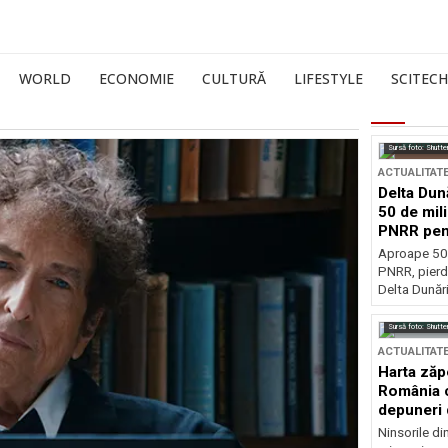
WORLD
ECONOMIE
CULTURĂ
LIFESTYLE
SCITECH
Sursă foto: Shutte
ACTUALITAT
Delta Dun
50 de mil
PNRR pen
esențiale
Aproape 50 
PNRR, pierdu
Delta Dunării
Sursă foto: Shutte
ACTUALITAT
Harta zăp
România c
depuneri 
Ninsorile di