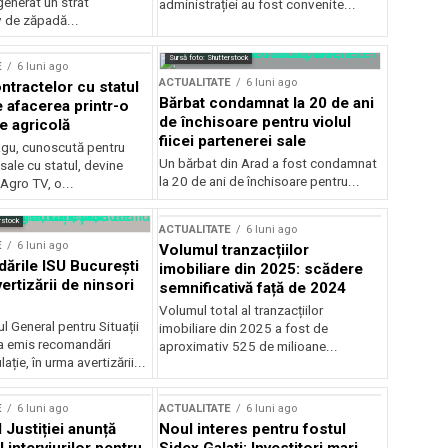
generat un strat
administrației au fost convenite...
v de zăpadă...
Sursă foto: Shutterstock
E
6 luni ago
ACTUALITATE
6 luni ago
ntractelor cu statul
Bărbat condamnat la 20 de ani
e afacerea printr-o
de închisoare pentru violul
e agricolă
fiicei partenerei sale
gu, cunoscută pentru
Un bărbat din Arad a fost condamnat
sale cu statul, devine
la 20 de ani de închisoare pentru...
 Agro TV, o...
rstock
ACTUALITATE
6 luni ago
E
6 luni ago
Volumul tranzacțiilor
rile ISU București
imobiliare din 2025: scădere
ertizării de ninsori
semnificativă față de 2024
Volumul total al tranzacțiilor
l General pentru Situații
imobiliare din 2025 a fost de
a emis recomandări
aproximativ 525 de milioane...
ție, în urma avertizării...
E
6 luni ago
ACTUALITATE
6 luni ago
 Justiției anunță
Noul interes pentru fostul