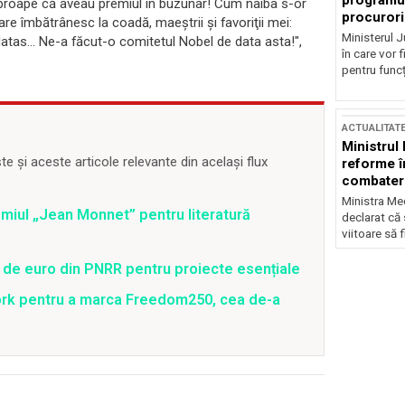
programul
re aproape că aveau premiul în buzunar! Cum naiba s-or
procurori
are îmbătrânesc la coadă, maeştrii şi favoriţii mei:
Ministerul Ju
tas… Ne-a făcut-o comitetul Nobel de data asta!",
în care vor f
pentru funcți
ACTUALITAT
Ministrul
 și aceste articole relevante din același flux
reforme î
combaterea
Ministra Med
emiul „Jean Monnet” pentru literatură
declarat că
viitoare să 
 de euro din PNRR pentru proiecte esențiale
ork pentru a marca Freedom250, cea de-a