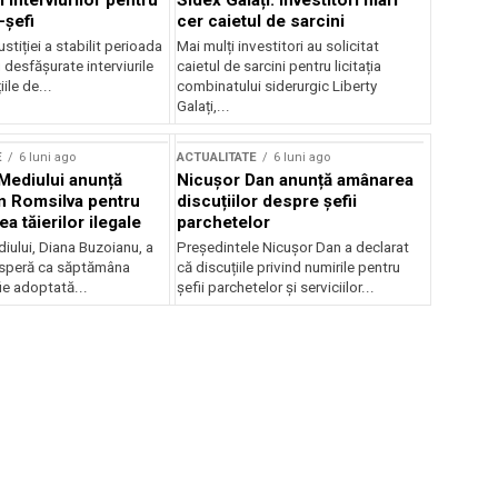
 interviurilor pentru
Sidex Galați: Investitori mari
-șefi
cer caietul de sarcini
stiției a stabilit perioada
Mai mulți investitori au solicitat
i desfășurate interviurile
caietul de sarcini pentru licitația
ile de...
combinatului siderurgic Liberty
Galați,...
E
6 luni ago
ACTUALITATE
6 luni ago
 Mediului anunță
Nicușor Dan anunță amânarea
n Romsilva pentru
discuțiilor despre șefii
 tăierilor ilegale
parchetelor
iului, Diana Buzoianu, a
Președintele Nicușor Dan a declarat
 speră ca săptămâna
că discuțiile privind numirile pentru
fie adoptată...
șefii parchetelor și serviciilor...