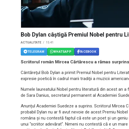
Bob Dylan câștigă Premiul Nobel pentru Li
ACTUALITATE
15:41
TELEGRAM
WHATSAPP
FACEBOOK
Scriitorul român Mircea Cărtărescu a rămas surprins
Cântăreţul Bob Dylan a primit Premiul Nobel pentru Litera
expresie poetică în cadrul marii tradiţii a muzicii america
Numele laureatului Nobel pentru literatură din acest an a 
de Sara Danius, secretarul permanent al Academiei Sued
Anunțul Academiei Suedeze a suprins. Scriitorul Mircea 
probabil Dylan nu ar fi avut nevoie de acest Premiu Nobel p
româna şi nu contestă faptul că este un poet şi un geniu m
unui "scriitor adevărat". Nimeni nu contestă că e un mare 