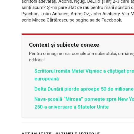
scriitorii adevăraţi, Adonis, Ngugi, DeLillo şi alţi 2-3 ca
simţi acum? Şi-mi pare atât de rău pentru marii scriitori c
Pynchon, Lobo Antunes, Amos Oz, John Ashberry, Vila-Ma
scrie Mircea Cărtărescu pe pagina sa de Facebook.
Context și subiecte conexe
Pentru o imagine mai completă a subiectului, urmărește
editorial.
Scriitorul român Matei Vişniec a câştigat pr
europeană
Delta Dunării pierde aproape 50 de milioane
Nava-școală “Mircea” pornește spre New Y
250-a aniversare a Statelor Unite
ACTUALITATE - ULTIMELE ARTICOLE