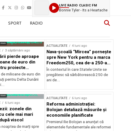
LIVE RADIO CLASIC FM
Bonnie Tyler - Its a Heartache
SPORT
RADIO
rstock
ACTUALITATE
4 luni ago
E
3 săptămâni ago
Nava-școală “Mircea” pornește
ării pierde aproape
spre New York pentru a marca
ioane de euro din
Freedom250, cea de-a 250-a
tru proiecte
aniversare a Statelor Unite
În contextul în care Statele Unite se
de milioane de euro din
pregătesc să sărbătorească 250 de
ți pentru Delta Dunării
ani de...
...
rstock
ACTUALITATE
6 luni ago
E
6 luni ago
Reforma administrației:
ezii: zonele din
Bolojan detaliază măsurile și
u cele mai mari
economiile planificate
după viscol
Premierul Ilie Bolojan a anunțat că
n noaptea de marți spre
elementele fundamentale ale reformei