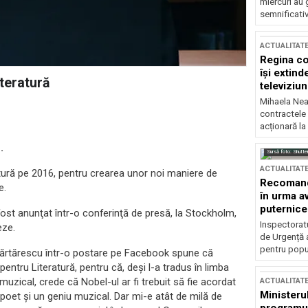
miercuri au 
semnificati
ACTUALITAT
Regina co
își extind
teratură
televiziun
Mihaela Nea
contractele 
acționară la
.
Sursă foto: Shutte
ACTUALITAT
tură pe 2016, pentru crearea unor noi maniere de
Recomandă
ne.
în urma av
puternice
fost anunţat într-o conferinţă de presă, la Stockholm,
Inspectoratu
eze.
de Urgență 
pentru popula
Cărtărescu într-o postare pe Facebook spune că
entru Literatură, pentru că, deşi l-a tradus în limba
uzical, crede că Nobel-ul ar fi trebuit să fie acordat
ACTUALITAT
Ministerul
poet şi un geniu muzical. Dar mi-e atât de milă de