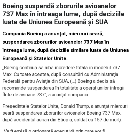
Boeing suspendă zborurile avioanelor
737 Max în întreaga lume, după deciziile
luate de Uniunea Europeană şi SUA
Compania Boeing a anunţat, miercuri seară,
suspendarea zborurilor avioanelor 737 Max în
întreaga lume, după deciziile similare luate de Uniunea
Europeană şi Statelor Unite.
„Boeing continuă să aibă încredere totală în modelul 737
Max. Cu toate acestea, după consultări cu Administraţia
Federală pentru Aviaţie din SUA, (…) Boeing a decis să
recomande suspendarea în totalitate a operaţiunilor întregii
flote de avioane 737”, a anunţat compania.
Preşedintele Statelor Unite, Donald Trump, a anunţat miercuri
seară suspendarea zborurilor avioanelor Boeing 737 Max,
după accidentul aerian din Etiopia, soldat cu 157 de morţi.
„Va fi emisă o ordonanţă executivă prin care vor fi