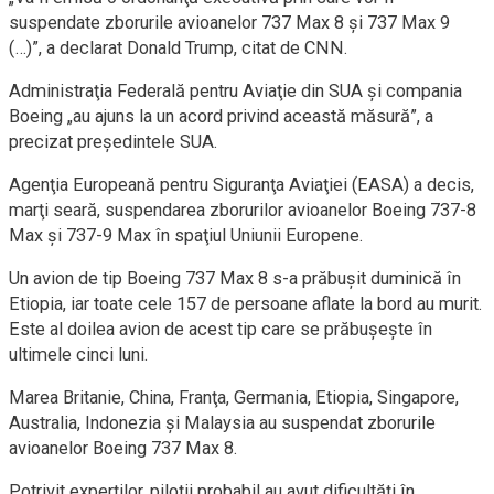
suspendate zborurile avioanelor 737 Max 8 şi 737 Max 9
(…)”, a declarat Donald Trump, citat de CNN.
Administraţia Federală pentru Aviaţie din SUA şi compania
Boeing „au ajuns la un acord privind această măsură”, a
precizat preşedintele SUA.
Agenţia Europeană pentru Siguranţa Aviaţiei (EASA) a decis,
marţi seară, suspendarea zborurilor avioanelor Boeing 737-8
Max şi 737-9 Max în spaţiul Uniunii Europene.
Un avion de tip Boeing 737 Max 8 s-a prăbuşit duminică în
Etiopia, iar toate cele 157 de persoane aflate la bord au murit.
Este al doilea avion de acest tip care se prăbuşeşte în
ultimele cinci luni.
Marea Britanie, China, Franţa, Germania, Etiopia, Singapore,
Australia, Indonezia şi Malaysia au suspendat zborurile
avioanelor Boeing 737 Max 8.
Potrivit experţilor, piloţii probabil au avut dificultăţi în