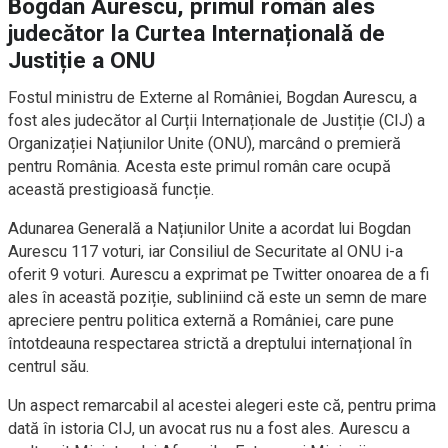
Bogdan Aurescu, primul român ales
judecător la Curtea Internațională de
Justiție a ONU
Fostul ministru de Externe al României, Bogdan Aurescu, a
fost ales judecător al Curții Internaționale de Justiție (CIJ) a
Organizației Națiunilor Unite (ONU), marcând o premieră
pentru România. Acesta este primul român care ocupă
această prestigioasă funcție.
Adunarea Generală a Națiunilor Unite a acordat lui Bogdan
Aurescu 117 voturi, iar Consiliul de Securitate al ONU i-a
oferit 9 voturi. Aurescu a exprimat pe Twitter onoarea de a fi
ales în această poziție, subliniind că este un semn de mare
apreciere pentru politica externă a României, care pune
întotdeauna respectarea strictă a dreptului internațional în
centrul său.
Un aspect remarcabil al acestei alegeri este că, pentru prima
dată în istoria CIJ, un avocat rus nu a fost ales. Aurescu a