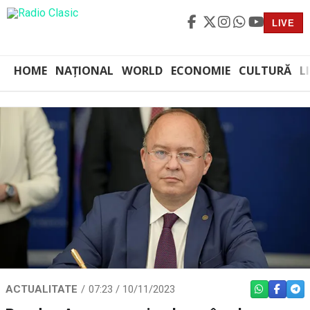
LIVE
HOME
NAȚIONAL
WORLD
ECONOMIE
CULTURĂ
L
ACTUALITATE
07:23 / 10/11/2023
WHATSAPP
FACEBO
TEL