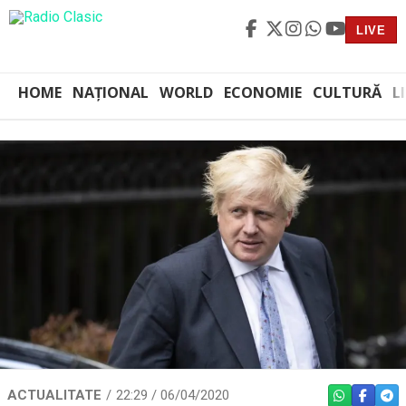
LIVE
HOME
NAȚIONAL
WORLD
ECONOMIE
CULTURĂ
L
ACTUALITATE
22:29 / 06/04/2020
WHATSAPP
FACEBO
TEL