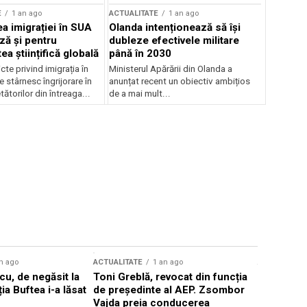
E
1 an ago
ACTUALITATE
1 an ago
a imigrației în SUA
Olanda intenționează să își
ză și pentru
dubleze efectivele militare
a științifică globală
până în 2030
cte privind imigrația în
Ministerul Apărării din Olanda a
e stârnesc îngrijorare în
anunțat recent un obiectiv ambițios
tătorilor din întreaga...
de a mai mult...
n ago
ACTUALITATE
1 an ago
ACTUALITATE
u, de negăsit la
Toni Greblă, revocat din funcția
Ilie Boloj
ția Buftea i-a lăsat
de președinte al AEP. Zsombor
alegerilor
Vajda preia conducerea
constituți