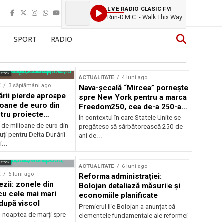
LIVE RADIO CLASIC FM
Run-D.M.C. - Walk This Way
SPORT
RADIO
rstock
ACTUALITATE
4 luni ago
E
3 săptămâni ago
Nava-școală “Mircea” pornește
ării pierde aproape
spre New York pentru a marca
ioane de euro din
Freedom250, cea de-a 250-a
tru proiecte
aniversare a Statelor Unite
În contextul în care Statele Unite se
de milioane de euro din
pregătesc să sărbătorească 250 de
ți pentru Delta Dunării
ani de...
...
rstock
ACTUALITATE
6 luni ago
E
6 luni ago
Reforma administrației:
ezii: zonele din
Bolojan detaliază măsurile și
u cele mai mari
economiile planificate
după viscol
Premierul Ilie Bolojan a anunțat că
n noaptea de marți spre
elementele fundamentale ale reformei