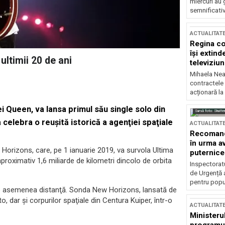
miercuri au 
semnificati
ACTUALITAT
Regina co
își extind
ultimii 20 de ani
televiziun
Mihaela Nea
contractele 
acționară la
i Queen, va lansa primul său single solo din
Sursă foto: Shutte
 a celebra o reuşită istorică a agenţiei spaţiale
ACTUALITAT
Recomandă
în urma av
Horizons, care, pe 1 ianuarie 2019, va survola Ultima
puternice
aproximativ 1,6 miliarde de kilometri dincolo de orbita
Inspectoratu
de Urgență 
pentru popula
a o asemenea distanţă. Sonda New Horizons, lansată de
o, dar şi corpurilor spaţiale din Centura Kuiper, într-o
ACTUALITAT
Ministerul