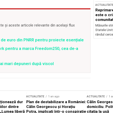
ACTUALITAT
Reprimare
este o cri
comunitate
 și aceste articole relevante din același flux
Măsurile stri
Statele Unit
rândul cerce
 de euro din PNRR pentru proiecte esențiale
ork pentru a marca Freedom250, cea de-a
ai mari depuneri după viscol
ACTUALITATE
1 an ago
ACTUALITATE
1 a
cționează dur
Plan de destabilizare a României:
Călin Georgesc
ilor dintre
Călin Georgescu și Horațiu
domiciliu. Poli
 „Lumea liberă
Potra, implicați într-o conspirație
citația la ușă