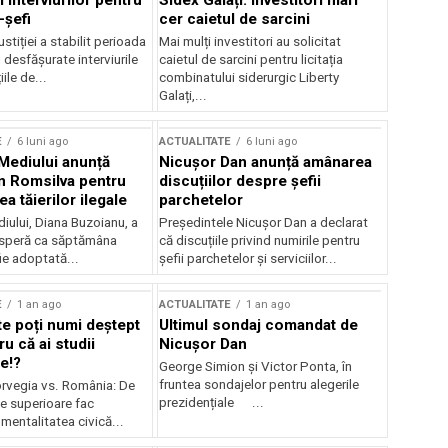
 interviurilor pentru
Sidex Galați: Investitori mari
-șefi
cer caietul de sarcini
stiției a stabilit perioada
Mai mulți investitori au solicitat
i desfășurate interviurile
caietul de sarcini pentru licitația
ile de...
combinatului siderurgic Liberty
Galați,...
E
6 luni ago
ACTUALITATE
6 luni ago
 Mediului anunță
Nicușor Dan anunță amânarea
n Romsilva pentru
discuțiilor despre șefii
 tăierilor ilegale
parchetelor
iului, Diana Buzoianu, a
Președintele Nicușor Dan a declarat
 speră ca săptămâna
că discuțiile privind numirile pentru
fie adoptată...
șefii parchetelor și serviciilor...
E
1 an ago
ACTUALITATE
1 an ago
te poți numi deștept
Ultimul sondaj comandat de
u că ai studii
Nicușor Dan
e!?
George Simion și Victor Ponta, în
fruntea sondajelor pentru alegerile
rvegia vs. România: De
prezidențiale ...
le superioare fac
 mentalitatea civică...