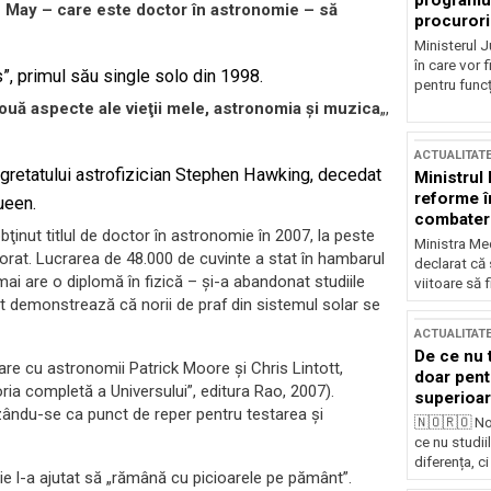
programul
an May – care este doctor în astronomie – să
procurori
Ministerul Ju
în care vor f
”, primul său single solo din 1998.
pentru funcți
uă aspecte ale vieţii mele, astronomia şi muzica
„,
ACTUALITAT
egretatului astrofizician Stephen Hawking, decedat
Ministrul
reforme î
ueen.
combaterea
bţinut titlul de doctor în astronomie în 2007, la peste
Ministra Med
orat. Lucrarea de 48.000 de cuvinte a stat în hambarul
declarat că
mai are o diplomă în fizică – şi-a abandonat studiile
viitoare să 
 demonstrează că norii de praf din sistemul solar se
ACTUALITAT
De ce nu 
are cu astronomii Patrick Moore şi Chris Lintott,
doar pentr
ria completă a Universului”, editura Rao, 2007).
superioar
izându-se ca punct de reper pentru testarea şi
🇳🇴🇷🇴 No
ce nu studii
diferența, ci
e l-a ajutat să „rămână cu picioarele pe pământ”.