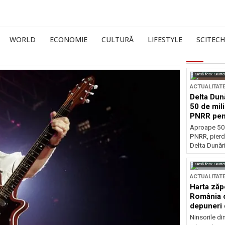
WORLD
ECONOMIE
CULTURĂ
LIFESTYLE
SCITECH
Sursă foto: Shutte
ACTUALITAT
Delta Dun
50 de mil
PNRR pen
esențiale
Aproape 50 
PNRR, pierdu
Delta Dunării
Sursă foto: Shutte
ACTUALITAT
Harta zăp
România c
depuneri 
Ninsorile di