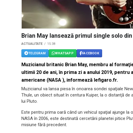
Brian May lansează primul single solo din 
ACTUALITATE
15:38
TELEGRAM
WHATSAPP
FACEBOOK
Muzicianul britanic Brian May, membru al formaţie
ultimii 20 de ani, în prima zi a anului 2019, pentru
americane (NASA ), informează lefigaro.fr.
Muzicianul va lansa piesa în onoarea sondei spaţiale New 
Thule, un obiect situat în centura Kuiper, la o distanţă de 
lui Pluto.
Este pentru prima oară când un vehicul spaţial ajunge l
NASA în 2006, este destinată cercetării planetei pitice Plut
misiune fără precedent.