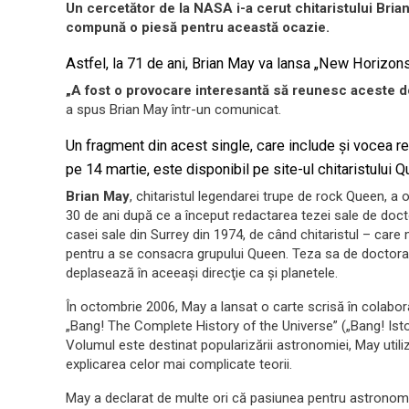
Un cercetător de la NASA i-a cerut chitaristului Bri
compună o piesă pentru această ocazie.
Astfel, la 71 de ani, Brian May va lansa „New Horizons
„A fost o provocare interesantă să reunesc aceste do
a spus Brian May într-un comunicat.
Un fragment din acest single, care include şi vocea r
pe 14 martie, este disponibil pe site-ul chitaristului Q
Brian May
, chitaristul legendarei trupe de rock Queen, a o
30 de ani după ce a început redactarea tezei sale de doct
casei sale din Surrey din 1974, de când chitaristul – care 
pentru a se consacra grupului Queen. Teza sa de doctorat
deplasează în aceeaşi direcţie ca şi planetele.
În octombrie 2006, May a lansat o carte scrisă în colabor
„Bang! The Complete History of the Universe” („Bang! Isto
Volumul este destinat popularizării astronomiei, May util
explicarea celor mai complicate teorii.
May a declarat de multe ori că pasiunea pentru astronomi