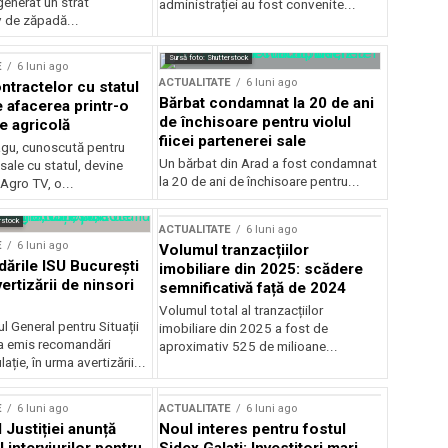
generat un strat
administrației au fost convenite...
v de zăpadă...
Sursă foto: Shutterstock
E
6 luni ago
ACTUALITATE
6 luni ago
ntractelor cu statul
Bărbat condamnat la 20 de ani
e afacerea printr-o
de închisoare pentru violul
e agricolă
fiicei partenerei sale
gu, cunoscută pentru
Un bărbat din Arad a fost condamnat
sale cu statul, devine
la 20 de ani de închisoare pentru...
 Agro TV, o...
rstock
ACTUALITATE
6 luni ago
E
6 luni ago
Volumul tranzacțiilor
rile ISU București
imobiliare din 2025: scădere
ertizării de ninsori
semnificativă față de 2024
Volumul total al tranzacțiilor
l General pentru Situații
imobiliare din 2025 a fost de
a emis recomandări
aproximativ 525 de milioane...
ție, în urma avertizării...
E
6 luni ago
ACTUALITATE
6 luni ago
 Justiției anunță
Noul interes pentru fostul