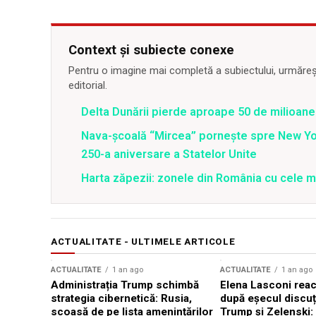
Context și subiecte conexe
Pentru o imagine mai completă a subiectului, urmărește
editorial.
Delta Dunării pierde aproape 50 de milioane
Nava-școală “Mircea” pornește spre New Y
250-a aniversare a Statelor Unite
Harta zăpezii: zonele din România cu cele m
ACTUALITATE - ULTIMELE ARTICOLE
ACTUALITATE
1 an ago
ACTUALITATE
1 an ago
Administrația Trump schimbă
Elena Lasconi rea
strategia cibernetică: Rusia,
după eșecul discuți
scoasă de pe lista amenințărilor
Trump și Zelenski: