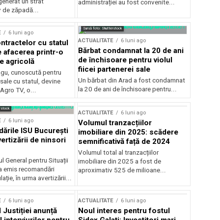
generat un strat
administrației au fost convenite...
v de zăpadă...
Sursă foto: Shutterstock
E
6 luni ago
ACTUALITATE
6 luni ago
ntractelor cu statul
Bărbat condamnat la 20 de ani
e afacerea printr-o
de închisoare pentru violul
e agricolă
fiicei partenerei sale
gu, cunoscută pentru
Un bărbat din Arad a fost condamnat
sale cu statul, devine
la 20 de ani de închisoare pentru...
 Agro TV, o...
rstock
ACTUALITATE
6 luni ago
E
6 luni ago
Volumul tranzacțiilor
rile ISU București
imobiliare din 2025: scădere
ertizării de ninsori
semnificativă față de 2024
Volumul total al tranzacțiilor
l General pentru Situații
imobiliare din 2025 a fost de
a emis recomandări
aproximativ 525 de milioane...
ție, în urma avertizării...
E
6 luni ago
ACTUALITATE
6 luni ago
 Justiției anunță
Noul interes pentru fostul