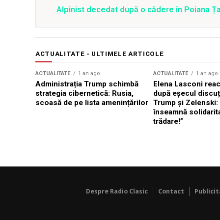
Alpinist decedat după o cădere în Poiana Țapu
ACTUALITATE - ULTIMELE ARTICOLE
ACTUALITATE
1 an ago
ACTUALITATE
1 an ago
Administrația Trump schimbă
Elena Lasconi rea
strategia cibernetică: Rusia,
după eșecul discuți
scoasă de pe lista amenințărilor
Trump și Zelenski:
înseamnă solidarit
trădare!”
Despre Radio Clasic
Contact
Publici