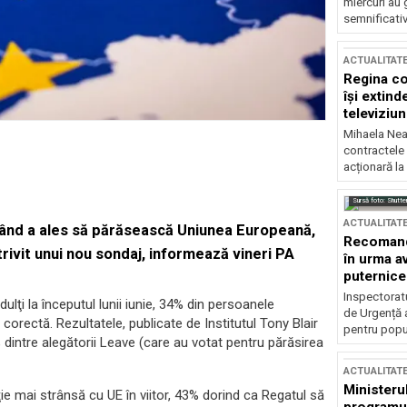
miercuri au 
semnificati
ACTUALITAT
Regina co
își extind
televiziun
Mihaela Nea
contractele 
acționară la
Sursă foto: Shutte
ACTUALITAT
t când a ales să părăsească Uniunea Europeană,
Recomandă
trivit unui nou sondaj, informează vineri PA
în urma av
puternice
Inspectoratu
lţi la începutul lunii iunie, 34% din persoanele
de Urgență 
corectă. Rezultatele, publicate de Institutul Tony Blair
pentru popula
dintre alegătorii Leave (care au votat pentru părăsirea
ACTUALITAT
Ministerul
ie mai strânsă cu UE în viitor, 43% dorind ca Regatul să