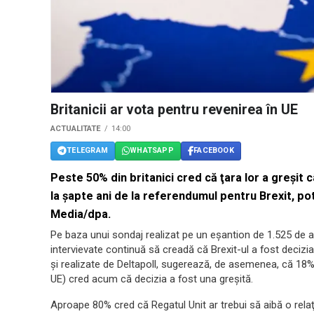
Britanicii ar vota pentru revenirea în UE
ACTUALITATE
14:00
TELEGRAM
WHATSAPP
FACEBOOK
Peste 50% din britanici cred că ţara lor a greşi
la şapte ani de la referendumul pentru
Brexit
, po
Media/dpa.
Pe baza unui sondaj realizat pe un eşantion de 1.525 de adu
intervievate continuă să creadă că Brexit-ul a fost decizia 
şi realizate de Deltapoll, sugerează, de asemenea, că 18% 
UE) cred acum că decizia a fost una greşită.
Aproape 80% cred că Regatul Unit ar trebui să aibă o relaţ