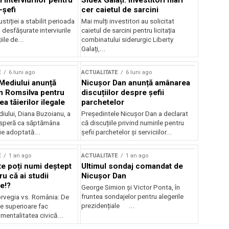
 interviurilor pentru
Sidex Galați: Investitori mari
-șefi
cer caietul de sarcini
stiției a stabilit perioada
Mai mulți investitori au solicitat
i desfășurate interviurile
caietul de sarcini pentru licitația
ile de...
combinatului siderurgic Liberty
Galați,...
E
6 luni ago
ACTUALITATE
6 luni ago
 Mediului anunță
Nicușor Dan anunță amânarea
n Romsilva pentru
discuțiilor despre șefii
 tăierilor ilegale
parchetelor
iului, Diana Buzoianu, a
Președintele Nicușor Dan a declarat
 speră ca săptămâna
că discuțiile privind numirile pentru
fie adoptată...
șefii parchetelor și serviciilor...
E
1 an ago
ACTUALITATE
1 an ago
te poți numi deștept
Ultimul sondaj comandat de
u că ai studii
Nicușor Dan
e!?
George Simion și Victor Ponta, în
fruntea sondajelor pentru alegerile
rvegia vs. România: De
prezidențiale ...
le superioare fac
 mentalitatea civică...