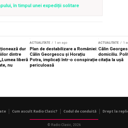
lui, în timpul unei expediții solitare
ACTUALITATE
1 an ago
ACTUALITATE
1 a
cționează dur
Plan de destabilizare a României:
Călin Georgesc
ilor dintre
Călin Georgescu și Horațiu
domiciliu. Poli
 „Lumea liberă
Potra, implicați într-o conspirație
citația la ușă
ate, nu
periculoasă
tate
Cum ascult Radio Clasic?
Codul de conduită
Drept la repli
© Radio Clasic, 2026