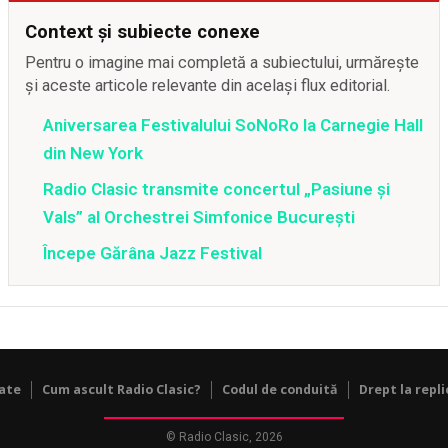
Context și subiecte conexe
Pentru o imagine mai completă a subiectului, urmărește
și aceste articole relevante din același flux editorial.
Aniversarea Festivalului SoNoRo la Carnegie Hall
din New York
Radio Clasic transmite concertul „Pasiune și
Vals” al Orchestrei Simfonice București
Începe Gărâna Jazz Festival
tate
Cum ascult Radio Clasic?
Codul de conduită
Drept la repli
© Radio Clasic, 2026