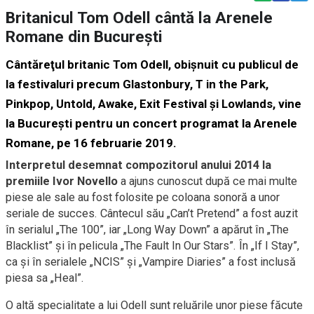
Britanicul Tom Odell cântă la Arenele
Romane din Bucureşti
Cântăreţul britanic Tom Odell, obişnuit cu publicul de
la festivaluri precum Glastonbury, T in the Park,
Pinkpop, Untold, Awake, Exit Festival şi Lowlands, vine
la Bucureşti pentru un concert programat la Arenele
Romane, pe 16 februarie 2019.
Interpretul desemnat compozitorul anului 2014 la
premiile Ivor Novello
a ajuns cunoscut după ce mai multe
piese ale sale au fost folosite pe coloana sonoră a unor
seriale de succes. Cântecul său „Can’t Pretend” a fost auzit
în serialul „The 100”, iar „Long Way Down” a apărut în „The
Blacklist” şi în pelicula „The Fault In Our Stars”. În „If I Stay”,
ca şi în serialele „NCIS” şi „Vampire Diaries” a fost inclusă
piesa sa „Heal”.
O altă specialitate a lui Odell sunt reluările unor piese făcute