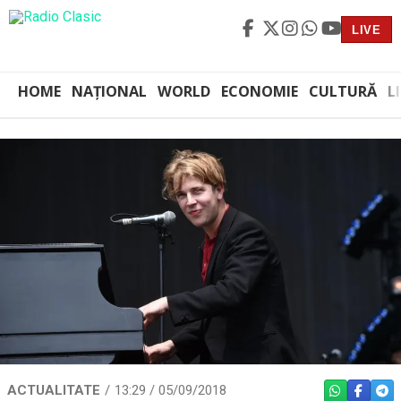
LIVE
HOME
NAȚIONAL
WORLD
ECONOMIE
CULTURĂ
L
ACTUALITATE
13:29 / 05/09/2018
WHATSAPP
FACEBO
TEL