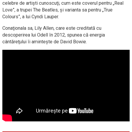
celebre de artişti cunoscuţi, cum este coverul pentru „Real
Love”, a trupei The Beatles, şi varianta sa pentru „True
Colours”, a lui Cyndi Lauper.
Conaţionala sa, Lily Allen, care este creditată cu
descoperirea lui Odell în 2012, spunea că energia
cântăreţului îi aminteşte de David Bowie.