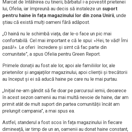
Marcat de întâlnirea cu tinerii, bărbatul i-a povestit prietenei
lui, Ofelia, iar împreună au decis să instaleze un
suport
pentru haine în fața magazinului lor din zona Unirii
, unde
știau că există mulți oameni fără adăpost.
„O haină nu le schimbă viața, dar le-o face un pic mai
confortabilă. Cel mai important e că le spui: «Hei, te văd! Îmi
pasă!». Le oferi încredere și simt că fac parte din
comunitate”, a spus Ofelia pentru Green Report.
Primele donații au fost ale lor, apoi ale familiilor lor, ale
prietenilor și angajaților magazinului, apoi clienții și trecătorii
au început și ei să aducă haine pe care nu le mai purtau.
„Inițial ne-am gândit să fie doar pe parcursul iernii, deoarece
în acest sezon oamenii au mai multă nevoie de haine, dar am
primit atât de mult suport din partea comunității încât am
prelungit campania”, a mai spus ea.
Astfel, standerul a fost scos în fața magazinului în fiecare
dimineață, iar timp de un an, oamenii au donat haine constant,