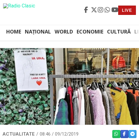
LIVE
HOME
NAȚIONAL
WORLD
ECONOMIE
CULTURĂ
L
ACTUALITATE
08:46 / 09/12/2019
WHATSAPP
FACEBO
TEL