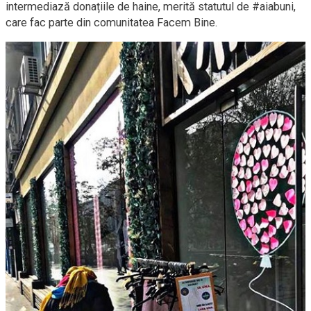
intermediază donațiile de haine, merită statutul de #aiabuni,
care fac parte din comunitatea Facem Bine.