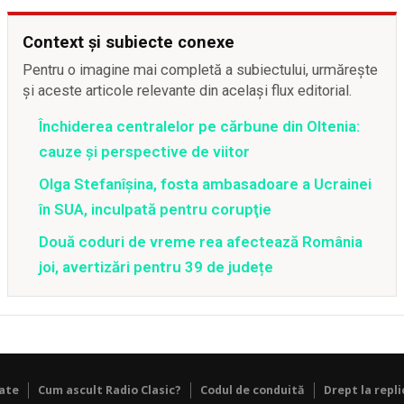
Context și subiecte conexe
Pentru o imagine mai completă a subiectului, urmărește
și aceste articole relevante din același flux editorial.
Închiderea centralelor pe cărbune din Oltenia:
cauze și perspective de viitor
Olga Stefanîşina, fosta ambasadoare a Ucrainei
în SUA, inculpată pentru corupţie
Două coduri de vreme rea afectează România
joi, avertizări pentru 39 de județe
tate
Cum ascult Radio Clasic?
Codul de conduită
Drept la repli