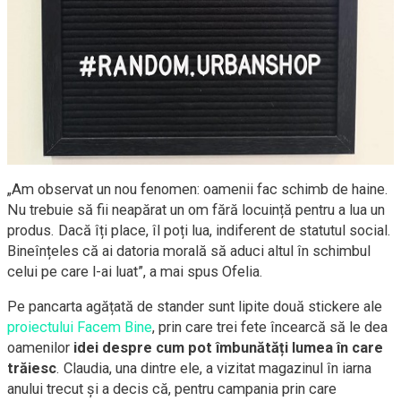
„Am observat un nou fenomen: oamenii fac schimb de haine.
Nu trebuie să fii neapărat un om fără locuință pentru a lua un
produs. Dacă îți place, îl poți lua, indiferent de statutul social.
Bineînțeles că ai datoria morală să aduci altul în schimbul
celui pe care l-ai luat”, a mai spus Ofelia.
Pe pancarta agățată de stander sunt lipite două stickere ale
proiectului Facem Bine
, prin care trei fete încearcă să le dea
oamenilor
idei despre cum pot îmbunătăți lumea în care
trăiesc
. Claudia, una dintre ele, a vizitat magazinul în iarna
anului trecut și a decis că, pentru campania prin care