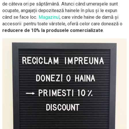
de câteva ori pe săptămână. Atunci când umerașele sunt
ocupate, angajații depozitează hainele în plus și le expun
când se face loc.
Magazinul
, care vinde haine de damă și
accesorii pentru toate vârstele, oferă celor care donează o
reducere de 10% la produsele comercializate
.