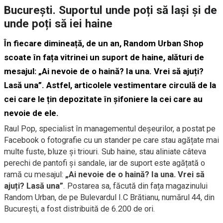
București. Suportul unde poți să lași și de
unde poți să iei haine
În fiecare dimineață, de un an, Random Urban Shop
scoate în fața vitrinei un suport de haine, alături de
mesajul: „Ai nevoie de o haină? Ia una. Vrei să ajuți?
Lasă una”. Astfel, articolele vestimentare circulă de la
cei care le țin depozitate în șifoniere la cei care au
nevoie de ele.
Raul Pop, specialist în managementul deșeurilor, a postat pe
Facebook o fotografie cu un stander pe care stau agățate mai
multe fuste, bluze și triouri. Sub haine, stau aliniate câteva
perechi de pantofi și sandale, iar de suport este agățată o
ramă cu mesajul:
„Ai nevoie de o haină? Ia una. Vrei să
ajuți? Lasă una”
. Postarea sa, făcută din fața magazinului
Random Urban, de pe Bulevardul I.C Brătianu, numărul 44, din
București, a fost distribuită de 6.200 de ori.