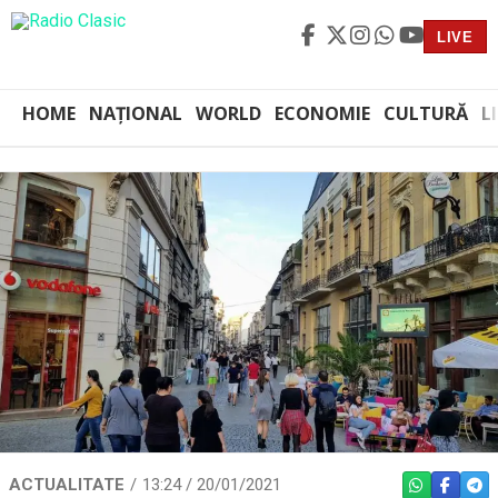
LIVE
HOME
NAȚIONAL
WORLD
ECONOMIE
CULTURĂ
L
ACTUALITATE
13:24 / 20/01/2021
WHATSAPP
FACEBO
TEL