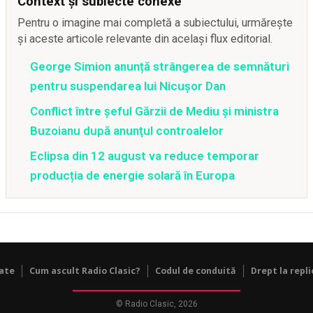
Context și subiecte conexe
Pentru o imagine mai completă a subiectului, urmărește
și aceste articole relevante din același flux editorial.
George Simion anunță strângerea de semnături
pentru suspendarea lui Nicușor Dan
Conflict între şeful Gărzii de Mediu şi ministra
Buzoianu după anunţul controalelor
Eclipsa din 12 august va reduce temporar
producția de energie solară în Europa
tate
Cum ascult Radio Clasic?
Codul de conduită
Drept la repli
© Radio Clasic, 2026