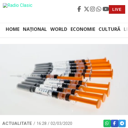
LIVE
HOME
NAȚIONAL
WORLD
ECONOMIE
CULTURĂ
L
ACTUALITATE
16:28 / 02/03/2020
WHATSAPP
FACEBO
TEL