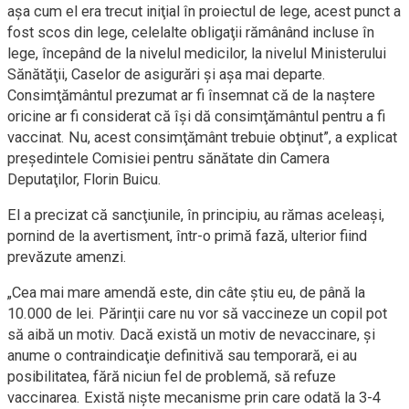
aşa cum el era trecut iniţial în proiectul de lege, acest punct a
fost scos din lege, celelalte obligaţii rămânând incluse în
lege, începând de la nivelul medicilor, la nivelul Ministerului
Sănătăţii, Caselor de asigurări şi aşa mai departe.
Consimţământul prezumat ar fi însemnat că de la naştere
oricine ar fi considerat că îşi dă consimţământul pentru a fi
vaccinat. Nu, acest consimţământ trebuie obţinut”, a explicat
preşedintele Comisiei pentru sănătate din Camera
Deputaţilor, Florin Buicu.
El a precizat că sancţiunile, în principiu, au rămas aceleaşi,
pornind de la avertisment, într-o primă fază, ulterior fiind
prevăzute amenzi.
„Cea mai mare amendă este, din câte ştiu eu, de până la
10.000 de lei. Părinţii care nu vor să vaccineze un copil pot
să aibă un motiv. Dacă există un motiv de nevaccinare, şi
anume o contraindicaţie definitivă sau temporară, ei au
posibilitatea, fără niciun fel de problemă, să refuze
vaccinarea. Există nişte mecanisme prin care odată la 3-4