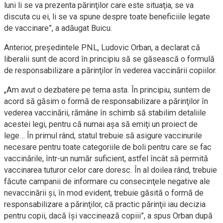
luni li se va prezenta părinţilor care este situaţia, se va
discuta cu ei, li se va spune despre toate beneficiile legate
de vaccinare”, a adăugat Buicu.
Anterior, preşedintele PNL, Ludovic Orban, a declarat că
liberalii sunt de acord în principiu să se găsească o formulă
de responsabilizare a părinţilor în vederea vaccinării copiilor.
„Am avut o dezbatere pe tema asta. În principiu, suntem de
acord să găsim o formă de responsabilizare a părinţilor în
vederea vaccinării, rămâne în schimb să stabilim detaliile
acestei legi, pentru că numai aşa să emiţi un proiect de
lege… În primul rând, statul trebuie să asigure vaccinurile
necesare pentru toate categoriile de boli pentru care se fac
vaccinările, într-un număr suficient, astfel încât să permită
vaccinarea tuturor celor care doresc. În al doilea rând, trebuie
făcute campanii de informare cu consecinţele negative ale
nevaccinării şi, în mod evident, trebuie găsită o formă de
responsabilizare a părinţilor, că practic părinţii iau decizia
pentru copii, dacă îşi vaccinează copiii”, a spus Orban după