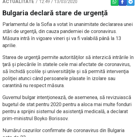
ACTUALITATE
12:49 / 13/03/2020
WHATSAPP
FACEBO
TEL
Bulgaria declară stare de urgență
Parlamentul de la Sofia a votat în unanimitate declararea unei
stări de urgenţă, din cauza pandemiei de coronavirus.
Măsura intră în vigoare vineri şi va fi valabilă până la 13
aprilie.
Starea de urgenţă permite autorităţilor să interzică intrările în
ţară şi plecările în statele cele mai afectate de coronavirus,
să închidă şcolile şi universităţile şi să permită intervenţia
poliţiei atunci când persoanele plasate în izolare sau
carantină nu respect măsura.
Guvernul bulgar intenţionează, de asemenea, să revizuiască
bugetul de stat pentru 2020 pentru a aloca mai multe fonduri
pentru a sprijini sistemul de asistenţă medicală, a declarat
prim-ministrul Boyko Borissov.
Numărul cazurilor confirmate de coronavirus din Bulgaria