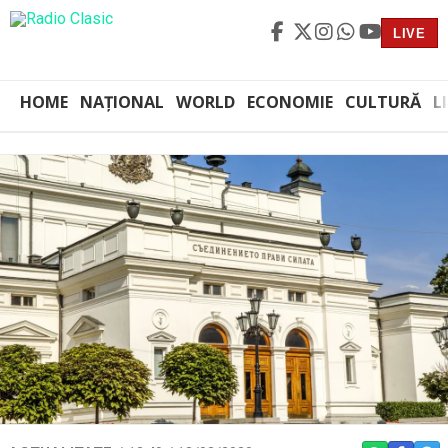
LIVE
HOME
NAȚIONAL
WORLD
ECONOMIE
CULTURĂ
L