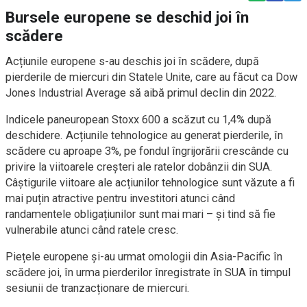
Bursele europene se deschid joi în
scădere
Acțiunile europene s-au deschis joi în scădere, după
pierderile de miercuri din Statele Unite, care au făcut ca Dow
Jones Industrial Average să aibă primul declin din 2022.
Indicele paneuropean Stoxx 600 a scăzut cu 1,4% după
deschidere. Acțiunile tehnologice au generat pierderile, în
scădere cu aproape 3%, pe fondul îngrijorării crescânde cu
privire la viitoarele creșteri ale ratelor dobânzii din SUA.
Câștigurile viitoare ale acțiunilor tehnologice sunt văzute a fi
mai puțin atractive pentru investitori atunci când
randamentele obligațiunilor sunt mai mari – și tind să fie
vulnerabile atunci când ratele cresc.
Piețele europene și-au urmat omologii din Asia-Pacific în
scădere joi, în urma pierderilor înregistrate în SUA în timpul
sesiunii de tranzacționare de miercuri.