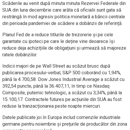
Scăderile au venit după minuta minuta Rezervei Federale din
SUA din luna decembrie care arăta că oficialii sunt gata să
restrângă în mod agresiv politica monetară a băncii centrale
din perioada pandemiei de scădere a dobânzii de referință.
Planul Fed de a reduce titlurile de trezorerie și pe cele
garantate cu ipoteci pe care le deține vine deoarece își
reduce deja achizițiile de obligațiuni și urmează să majoreze
ratele dobânzilor.
Indicii majori de pe Wall Street au scăzut brusc după
publicarea procesului-verbal, S&P 500 coborând cu 1,94%,
până la 4.700,58. Dow Jones Industrial Average a scăzut cu
392,54 puncte, până la 36.407,11, în timp ce Nasdaq
Composite, puternic tehnologic, a scăzut cu 3,34%, până la
15.100,17. Contractele futures pe acțiunile din SUA au fost
reduse la tranzacționarea peste noapte miercuri.
Datele publicate joi în Europa includ comenzile industriale
germane pentru noiembrie și prețurile de producător din zona