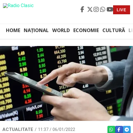
LIVE
HOME
NAȚIONAL
WORLD
ECONOMIE
CULTURĂ
L
ACTUALITATE
11:37 / 06/01/2022
WHATSAPP
FACEBO
TEL