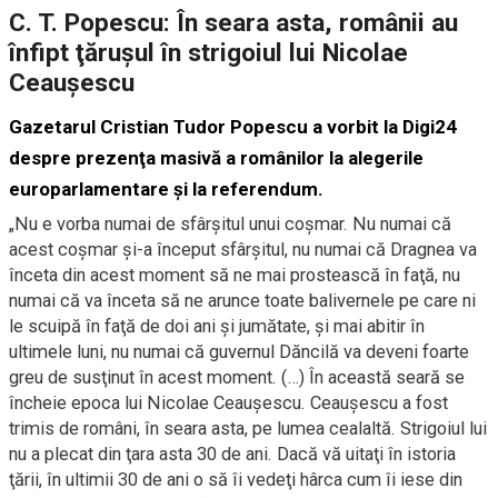
C. T. Popescu: În seara asta, românii au
înfipt ţăruşul în strigoiul lui Nicolae
Ceauşescu
Gazetarul Cristian Tudor Popescu a vorbit la Digi24
despre prezenţa masivă a românilor la alegerile
europarlamentare şi la referendum.
„
Nu e vorba numai de sfârşitul unui coşmar. Nu numai că
acest coşmar şi-a început sfârşitul, nu numai că Dragnea va
înceta din acest moment să ne mai prostească în faţă, nu
numai că va înceta să ne arunce toate balivernele pe care ni
le scuipă în faţă de doi ani şi jumătate, şi mai abitir în
ultimele luni, nu numai că guvernul Dăncilă va deveni foarte
greu de susţinut în acest moment. (…) În această seară se
încheie epoca lui Nicolae Ceauşescu. Ceauşescu a fost
trimis de români, în seara asta, pe lumea cealaltă. Strigoiul lui
nu a plecat din ţara asta 30 de ani.
Dacă vă uitaţi în istoria
ţării, în ultimii 30 de ani o să îi vedeţi hârca cum îi iese din