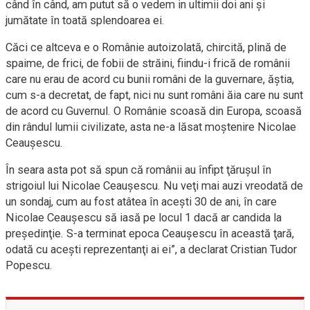
când în când, am putut să o vedem in ultimii doi ani şi
jumătate în toată splendoarea ei.
Căci ce altceva e o Românie autoizolată, chircită, plină de
spaime, de frici, de fobii de străini, fiindu-i frică de românii
care nu erau de acord cu bunii români de la guvernare, ăştia,
cum s-a decretat, de fapt, nici nu sunt români ăia care nu sunt
de acord cu Guvernul. O Românie scoasă din Europa, scoasă
din rândul lumii civilizate, asta ne-a lăsat moştenire Nicolae
Ceauşescu.
În seara asta pot să spun că românii au înfipt ţăruşul în
strigoiul lui Nicolae Ceauşescu. Nu veţi mai auzi vreodată de
un sondaj, cum au fost atâtea în aceşti 30 de ani, în care
Nicolae Ceauşescu să iasă pe locul 1 dacă ar candida la
preşedinţie. S-a terminat epoca Ceauşescu în această ţară,
odată cu aceşti reprezentanţi ai ei”, a declarat Cristian Tudor
Popescu.