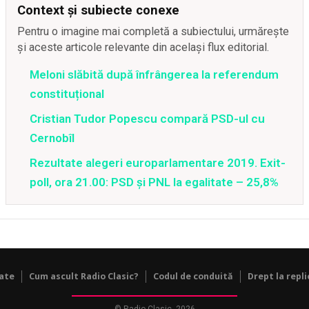
Context și subiecte conexe
Pentru o imagine mai completă a subiectului, urmărește
și aceste articole relevante din același flux editorial.
Meloni slăbită după înfrângerea la referendum
constituțional
Cristian Tudor Popescu compară PSD-ul cu
Cernobîl
Rezultate alegeri europarlamentare 2019. Exit-
poll, ora 21.00: PSD și PNL la egalitate – 25,8%
tate
Cum ascult Radio Clasic?
Codul de conduită
Drept la repli