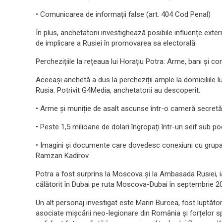
• Comunicarea de informații false (art. 404 Cod Penal)
În plus, anchetatorii investighează posibile influențe ext
de implicare a Rusiei în promovarea sa electorală.
Perchezițiile la rețeaua lui Horațiu Potra: Arme, bani și co
Aceeași anchetă a dus la percheziții ample la domiciliile l
Rusia. Potrivit G4Media, anchetatorii au descoperit:
• Arme și muniție de asalt ascunse într-o cameră secretă
• Peste 1,5 milioane de dolari îngropați într-un seif sub p
• Imagini și documente care dovedesc conexiuni cu grupare
Ramzan Kadîrov
Potra a fost surprins la Moscova și la Ambasada Rusiei, i
călătorit în Dubai pe ruta Moscova-Dubai în septembrie 2
Un alt personaj investigat este Marin Burcea, fost luptător
asociate mişcării neo-legionare din România și forțelor s