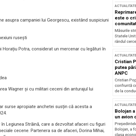
ACTUALITAT
Reprimare
este o cri
erne asupra campaniei lui Georgescu, existând suspiciuni
comunitate
Măsurile stri
Statele Unit
nexiuni rusești
rândul cerce
ui Horațiu Potra, considerat un mercenar cu legături în
ACTUALITAT
Cristian 
putea păr
ANPC
odea
Cristian Po
confruntă cu
a Wagner și cu militari ceceni din anturajul lui
de la conduc
ACTUALITAT
ar surse apropiate anchetei susțin că acesta a
Bolojan a
024.
un avion d
 în Legiunea Străină, care a dezvoltat afaceri cu figuri
Președintele
Bolojan, a f
peciale cecene. Partenera sa de afaceri, Dorina Mihai,
clasa econom