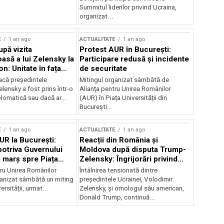
Summitul liderilor privind Ucraina,
organizat...
E
1 an ago
ACTUALITATE
1 an ago
upă vizita
Protest AUR în București:
asă a lui Zelensky la
Participare redusă și incidente
n: Unitate în fața
de securitate
inii
acă președintele
Mitingul organizat sâmbătă de
lensky a fost prins într-o
Alianța pentru Unirea Românilor
lomatică sau dacă ar...
(AUR) în Piața Universității din
București...
E
1 an ago
ACTUALITATE
1 an ago
UR la București:
Reacții din România și
potriva Guvernului
Moldova după disputa Trump-
i marș spre Piața
Zelensky: Îngrijorări privind
securitatea regională
tru Unirea Românilor
Întâlnirea tensionată dintre
anizat sâmbătă un miting
președintele Ucrainei, Volodimir
ersității, urmat...
Zelensky, și omologul său american,
Donald Trump, continuă...