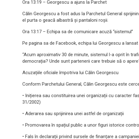
Ora 13:19 – Georgescu a ajuns la Parchet
Călin Georgescu a fost adus la Parchetul General sprijinind
el purta o geacă albastră și pantaloni roșii.
Ora 13:17 – Echipa sa de comunicare acuză “sistemul”
Pe pagina sa de Facebook, echipa lui Georgescu a lansat ac
“Acum aproximativ 30 de minute, sistemul l-a oprit în trafic
democrația? Unde sunt partenerii care trebuie să o apere
Acuzațiile oficiale împotriva lui Călin Georgescu
Conform Parchetului General, Călin Georgescu este cerce
• Inițierea sau constituirea unei organizații cu caracter fasci
31/2002)
• Aderarea sau sprijinirea unei astfel de organizații
• Promovarea în spațiul public a unor figuri istorice cont
• Fals în declarații privind sursele de finanțare a campanie