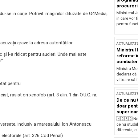
programul
procurori
Ministerul Ju
u-se în cârje. Potrivit imaginilor difuzate de G4Media,
în care vor f
pentru funcți
uzații grave la adresa autorităților:
ACTUALITAT
Ministrul
 și l-a ridicat pentru audieri. Unde mai este
reforme î
?”
combaterea
Ministra Med
declarat că
viitoare să 
tat pentru:
ACTUALITAT
st, rasist ori xenofob (art. 3 alin. 1 din O.U.G. nr.
De ce nu 
doar pentr
superioar
🇳🇴🇷🇴 No
roversate, inclusiv a mareșalului Ion Antonescu
ce nu studii
diferența, ci
i electorale (art. 326 Cod Penal)