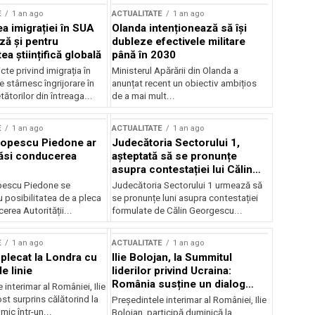
E
1 an ago
ACTUALITATE
1 an ago
a imigrației în SUA
Olanda intenționează să își
ză și pentru
dubleze efectivele militare
a științifică globală
până în 2030
cte privind imigrația în
Ministerul Apărării din Olanda a
e stârnesc îngrijorare în
anunțat recent un obiectiv ambițios
tătorilor din întreaga...
de a mai mult...
E
1 an ago
ACTUALITATE
1 an ago
Popescu Piedone ar
Judecătoria Sectorului 1,
ăsi conducerea
așteptată să se pronunțe
asupra contestației lui Călin
Georgescu privind controlul
pescu Piedone se
Judecătoria Sectorului 1 urmează să
judiciar
 posibilitatea de a pleca
se pronunțe luni asupra contestației
erea Autorității...
formulate de Călin Georgescu...
E
1 an ago
ACTUALITATE
1 an ago
 plecat la Londra cu
Ilie Bolojan, la Summitul
e linie
liderilor privind Ucraina:
România susține un dialog
 interimar al României, Ilie
transatlantic pentru securitate
ost surprins călătorind la
Președintele interimar al României, Ilie
și stabilitate
ic într-un...
Bolojan, participă duminică la