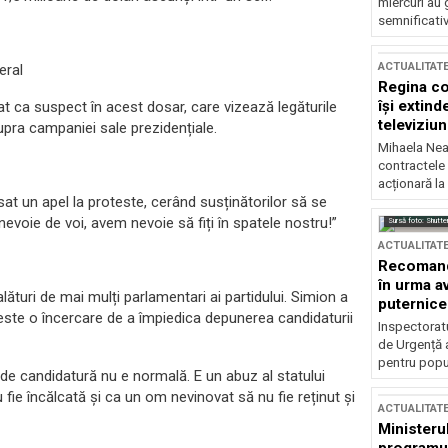
miercuri au 
semnificati
ACTUALITAT
eral
Regina co
își extind
t ca suspect în acest dosar, care vizează legăturile
televiziun
supra campaniei sale prezidențiale.
Mihaela Nea
contractele 
acționară la
sat un apel la proteste, cerând susținătorilor să se
evoie de voi, avem nevoie să fiți în spatele nostru!”
Sursă foto: Shutte
ACTUALITAT
Recomandă
în urma av
ături de mai mulți parlamentari ai partidului. Simion a
puternice
 este o încercare de a împiedica depunerea candidaturii
Inspectoratu
de Urgență 
pentru popula
e candidatură nu e normală. E un abuz al statului
fie încălcată și ca un om nevinovat să nu fie reținut și
ACTUALITAT
Ministerul