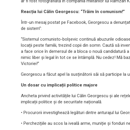
ar fi fost fotografiată în compania militarilor lui Ramzan K
Reacția lui Călin Georgescu: “Trăim în comunism!”
Într-un mesaj postat pe Facebook, Georgescu a denunțat 
de sistem”:
“Sistemul comunisto-bolșevic continuă abuzurile odioase! 
locații peste familii, trezind copii din somn. Caută să inven
a face orice în demersul de a bloca o nouă candidatură a
nimic liber și legal în tot ce se întâmplă. Nu cedez! Mă ba
Victoriei!”
Georgescu a făcut apel la susținătorii săi să participe la 
Un dosar cu implicații politice majore
Ancheta privind activitățile lui Călin Georgescu și ale reț
implicații politice și de securitate națională.
• Procurorii investighează legături dintre anturajul lui Geo
• Perchezițiile au scos la iveală arme, muniție și fonduri 