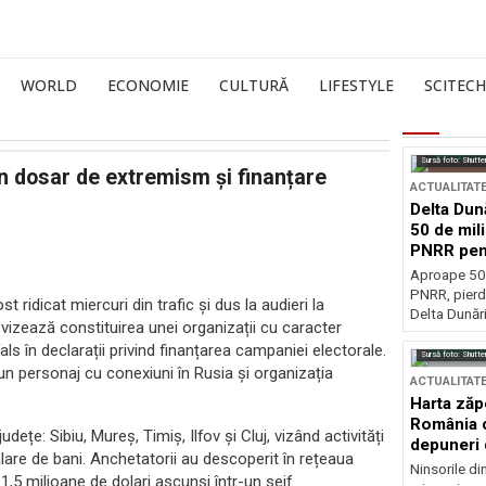
WORLD
ECONOMIE
CULTURĂ
LIFESTYLE
SCITECH
Sursă foto: Shutte
n dosar de extremism și finanțare
ACTUALITAT
Delta Dun
50 de mil
PNRR pen
esențiale
Aproape 50 
PNRR, pierdu
 ridicat miercuri din trafic și dus la audieri la
Delta Dunării
vizează constituirea unei organizații cu caracter
ls în declarații privind finanțarea campaniei electorale.
Sursă foto: Shutte
un personaj cu conexiuni în Rusia și organizația
ACTUALITAT
Harta zăp
România c
dețe: Sibiu, Mureș, Timiș, Ilfov și Cluj, vizând activități
depuneri 
are de bani. Anchetatorii au descoperit în rețeaua
Ninsorile di
,5 milioane de dolari ascunși într-un seif.