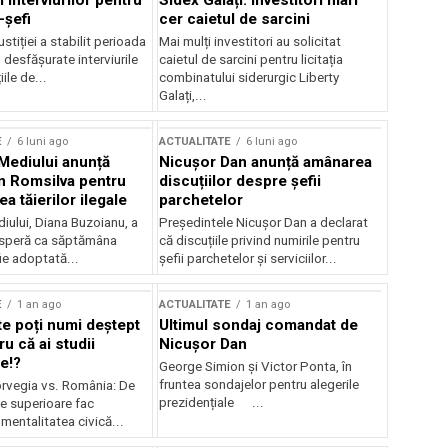
 interviurilor pentru
Sidex Galați: Investitori mari
-șefi
cer caietul de sarcini
stiției a stabilit perioada
Mai mulți investitori au solicitat
i desfășurate interviurile
caietul de sarcini pentru licitația
ile de...
combinatului siderurgic Liberty
Galați,...
E
6 luni ago
ACTUALITATE
6 luni ago
 Mediului anunță
Nicușor Dan anunță amânarea
n Romsilva pentru
discuțiilor despre șefii
 tăierilor ilegale
parchetelor
iului, Diana Buzoianu, a
Președintele Nicușor Dan a declarat
 speră ca săptămâna
că discuțiile privind numirile pentru
fie adoptată...
șefii parchetelor și serviciilor...
E
1 an ago
ACTUALITATE
1 an ago
te poți numi deștept
Ultimul sondaj comandat de
u că ai studii
Nicușor Dan
e!?
George Simion și Victor Ponta, în
fruntea sondajelor pentru alegerile
rvegia vs. România: De
prezidențiale ...
le superioare fac
 mentalitatea civică...