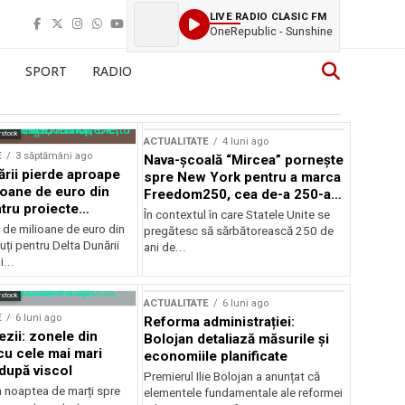
LIVE RADIO CLASIC FM
OneRepublic - Sunshine
SPORT
RADIO
rstock
ACTUALITATE
4 luni ago
E
3 săptămâni ago
Nava-școală “Mircea” pornește
ării pierde aproape
spre New York pentru a marca
ioane de euro din
Freedom250, cea de-a 250-a
tru proiecte
aniversare a Statelor Unite
În contextul în care Statele Unite se
de milioane de euro din
pregătesc să sărbătorească 250 de
ți pentru Delta Dunării
ani de...
...
rstock
ACTUALITATE
6 luni ago
E
6 luni ago
Reforma administrației:
ezii: zonele din
Bolojan detaliază măsurile și
u cele mai mari
economiile planificate
după viscol
Premierul Ilie Bolojan a anunțat că
n noaptea de marți spre
elementele fundamentale ale reformei