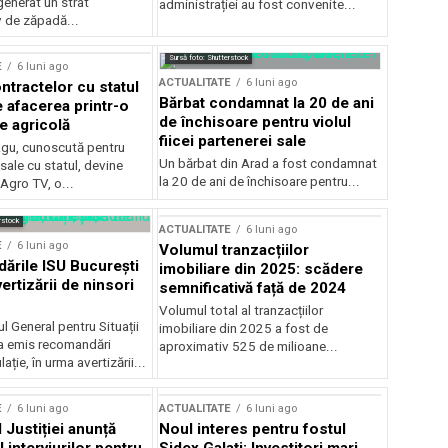
generat un strat
administrației au fost convenite...
v de zăpadă...
Sursă foto: Shutterstock
E
6 luni ago
ACTUALITATE
6 luni ago
ntractelor cu statul
Bărbat condamnat la 20 de ani
e afacerea printr-o
de închisoare pentru violul
e agricolă
fiicei partenerei sale
gu, cunoscută pentru
Un bărbat din Arad a fost condamnat
sale cu statul, devine
la 20 de ani de închisoare pentru...
 Agro TV, o...
rstock
ACTUALITATE
6 luni ago
E
6 luni ago
Volumul tranzacțiilor
rile ISU București
imobiliare din 2025: scădere
ertizării de ninsori
semnificativă față de 2024
Volumul total al tranzacțiilor
l General pentru Situații
imobiliare din 2025 a fost de
a emis recomandări
aproximativ 525 de milioane...
ție, în urma avertizării...
E
6 luni ago
ACTUALITATE
6 luni ago
 Justiției anunță
Noul interes pentru fostul