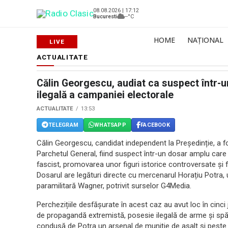
08.08.2026 | 17:12
Bucuresti
--°C
HOME
NAȚIONAL
ACTUALITATE
Călin Georgescu, audiat ca suspect într-u
ilegală a campaniei electorale
ACTUALITATE
13:53
TELEGRAM
WHATSAPP
FACEBOOK
Călin Georgescu, candidat independent la Președinție, a fost
Parchetul General, fiind suspect într-un dosar amplu care 
fascist, promovarea unor figuri istorice controversate și fa
Dosarul are legături directe cu mercenarul Horațiu Potra, 
paramilitară Wagner, potrivit surselor G4Media.
Perchezițiile desfășurate în acest caz au avut loc în cinci ju
de propagandă extremistă, posesie ilegală de arme și spăl
condusă de Potra un arsenal de muniție de asalt și peste 1