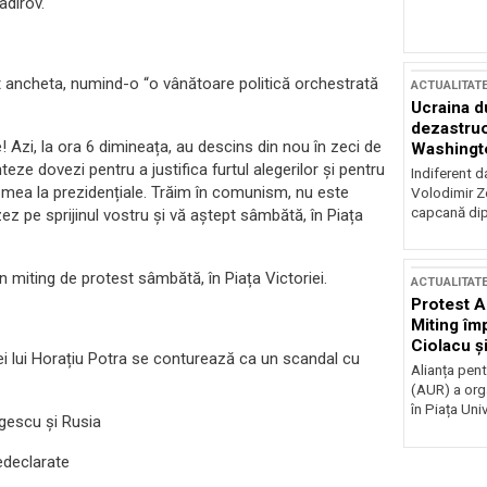
adîrov.
ancheta, numind-o “o vânătoare politică orchestrată
ACTUALITAT
Ucraina d
dezastruo
Azi, la ora 6 dimineața, au descins din nou în zeci de
Washingto
teze dovezi pentru a justifica furtul alegerilor și pentru
incertitud
Indiferent d
 mea la prezidențiale. Trăim în comunism, nu este
Volodimir Ze
capcană dip
zez pe sprijinul vostru și vă aștept sâmbătă, în Piața
un miting de protest sâmbătă, în Piața Victoriei.
ACTUALITAT
Protest A
Miting îm
Ciolacu ș
elei lui Horațiu Potra se conturează ca un scandal cu
Victoriei
Alianța pen
(AUR) a org
în Piața Univ
rgescu și Rusia
nedeclarate