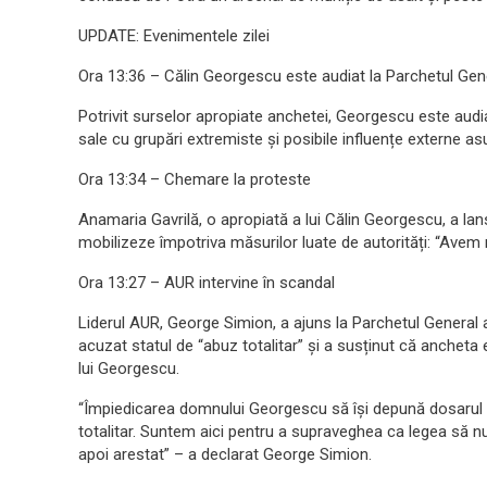
UPDATE: Evenimentele zilei
Ora 13:36 – Călin Georgescu este audiat la Parchetul Gen
Potrivit surselor apropiate anchetei, Georgescu este audia
sale cu grupări extremiste și posibile influențe externe a
Ora 13:34 – Chemare la proteste
Anamaria Gavrilă, o apropiată a lui Călin Georgescu, a lan
mobilizeze împotriva măsurilor luate de autorități: “Avem n
Ora 13:27 – AUR intervine în scandal
Liderul AUR, George Simion, a ajuns la Parchetul General al
acuzat statul de “abuz totalitar” și a susținut că ancheta
lui Georgescu.
“Împiedicarea domnului Georgescu să își depună dosarul d
totalitar. Suntem aici pentru a supraveghea ca legea să nu 
apoi arestat” – a declarat George Simion.