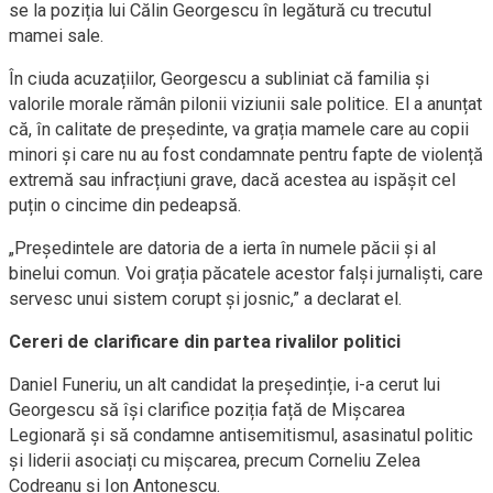
se la poziția lui Călin Georgescu în legătură cu trecutul
mamei sale.
În ciuda acuzațiilor, Georgescu a subliniat că familia și
valorile morale rămân pilonii viziunii sale politice. El a anunțat
că, în calitate de președinte, va grația mamele care au copii
minori și care nu au fost condamnate pentru fapte de violență
extremă sau infracțiuni grave, dacă acestea au ispășit cel
puțin o cincime din pedeapsă.
„Președintele are datoria de a ierta în numele păcii și al
binelui comun. Voi grația păcatele acestor falși jurnaliști, care
servesc unui sistem corupt și josnic,” a declarat el.
Cereri de clarificare din partea rivalilor politici
Daniel Funeriu, un alt candidat la președinție, i-a cerut lui
Georgescu să își clarifice poziția față de Mișcarea
Legionară și să condamne antisemitismul, asasinatul politic
și liderii asociați cu mișcarea, precum Corneliu Zelea
Codreanu și Ion Antonescu.