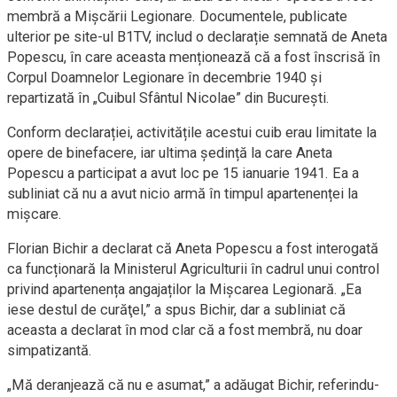
membră a Mișcării Legionare. Documentele, publicate
ulterior pe site-ul B1TV, includ o declarație semnată de Aneta
Popescu, în care aceasta menționează că a fost înscrisă în
Corpul Doamnelor Legionare în decembrie 1940 și
repartizată în „Cuibul Sfântul Nicolae” din București.
Conform declarației, activitățile acestui cuib erau limitate la
opere de binefacere, iar ultima ședință la care Aneta
Popescu a participat a avut loc pe 15 ianuarie 1941. Ea a
subliniat că nu a avut nicio armă în timpul apartenenței la
mișcare.
Florian Bichir a declarat că Aneta Popescu a fost interogată
ca funcționară la Ministerul Agriculturii în cadrul unui control
privind apartenența angajaților la Mișcarea Legionară. „Ea
iese destul de curăţel,” a spus Bichir, dar a subliniat că
aceasta a declarat în mod clar că a fost membră, nu doar
simpatizantă.
„Mă deranjează că nu e asumat,” a adăugat Bichir, referindu-