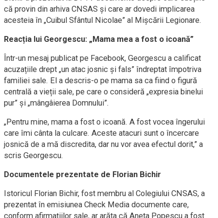
că provin din arhiva CNSAS și care ar dovedi implicarea
acesteia în „Cuibul Sfântul Nicolae” al Mișcării Legionare.
Reacția lui Georgescu: „Mama mea a fost o icoană”
Într-un mesaj publicat pe Facebook, Georgescu a calificat
acuzațiile drept „un atac josnic și fals” îndreptat împotriva
familiei sale. El a descris-o pe mama sa ca fiind o figură
centrală a vieții sale, pe care o consideră „expresia binelui
pur” și „mângâierea Domnului”.
„Pentru mine, mama a fost o icoană. A fost vocea îngerului
care îmi cânta la culcare. Aceste atacuri sunt o încercare
josnică de a mă discredita, dar nu vor avea efectul dorit,” a
scris Georgescu.
Documentele prezentate de Florian Bichir
Istoricul Florian Bichir, fost membru al Colegiului CNSAS, a
prezentat în emisiunea Check Media documente care,
conform afirmațiilor sale, ar arăta că Aneta Popescu a fost