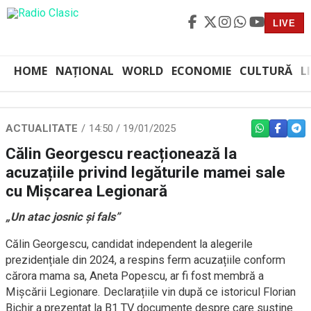
LIVE
HOME
NAȚIONAL
WORLD
ECONOMIE
CULTURĂ
L
ACTUALITATE
14:50 / 19/01/2025
WHATSAPP
FACEBO
TEL
Călin Georgescu reacționează la
acuzațiile privind legăturile mamei sale
cu Mișcarea Legionară
„Un atac josnic și fals”
Călin Georgescu, candidat independent la alegerile
prezidențiale din 2024, a respins ferm acuzațiile conform
cărora mama sa, Aneta Popescu, ar fi fost membră a
Mișcării Legionare. Declarațiile vin după ce istoricul Florian
Bichir a prezentat la B1 TV documente despre care susține