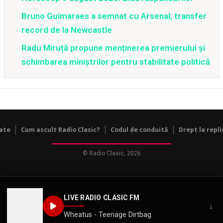
Bruno Guimaraes a semnat cu Arsenal, transfer
record de la Newcastle
Radu Miruță propune menținerea premierului și
schimbarea miniștrilor pentru stabilitate politică
tate
Cum ascult Radio Clasic?
Codul de conduită
Drept la repli
© Radio Clasic, 2026
LIVE RADIO CLASIC FM
↓
Wheatus - Teenage Dirtbag