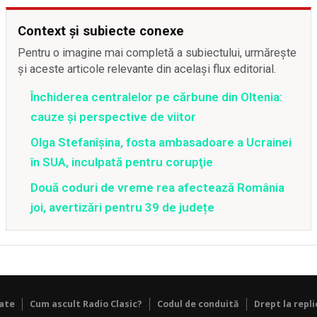
Context și subiecte conexe
Pentru o imagine mai completă a subiectului, urmărește
și aceste articole relevante din același flux editorial.
Închiderea centralelor pe cărbune din Oltenia:
cauze și perspective de viitor
Olga Stefanîşina, fosta ambasadoare a Ucrainei
în SUA, inculpată pentru corupţie
Două coduri de vreme rea afectează România
joi, avertizări pentru 39 de județe
tate
Cum ascult Radio Clasic?
Codul de conduită
Drept la repli