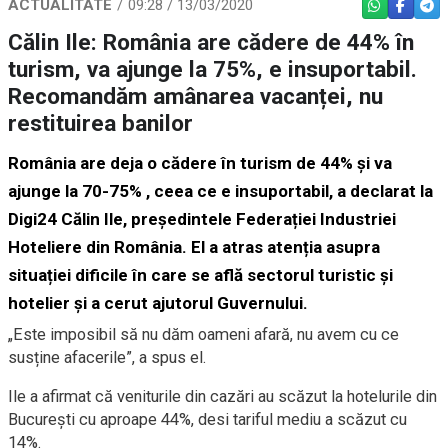
ACTUALITATE
09:28 / 13/03/2020
WHATSAPP
FACEBO
TEL
Călin Ile: România are cădere de 44% în
turism, va ajunge la 75%, e insuportabil.
Recomandăm amânarea vacanței, nu
restituirea banilor
România are deja o cădere în turism de 44% și va
ajunge la 70-75% , ceea ce e insuportabil, a declarat la
Digi24 Călin Ile, președintele Federației Industriei
Hoteliere din România. El a atras atenția asupra
situației dificile în care se află sectorul turistic și
hotelier și a cerut ajutorul Guvernului.
„Este imposibil să nu dăm oameni afară, nu avem cu ce
susține afacerile”, a spus el.
Ile a afirmat că veniturile din cazări au scăzut la hotelurile din
București cu aproape 44%, desi tariful mediu a scăzut cu
14%.