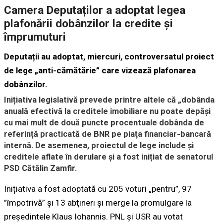
Camera Deputaților a adoptat legea
plafonării dobânzilor la credite și
împrumuturi
Deputații au adoptat, miercuri, controversatul proiect
de lege „anti-cămătărie” care vizează plafonarea
dobânzilor.
Inițiativa legislativă prevede printre altele că „dobânda
anuală efectivă la creditele imobiliare nu poate depăşi
cu mai mult de două puncte procentuale dobânda de
referință practicată de BNR pe piaţa financiar-bancară
internă. De asemenea, proiectul de lege include și
creditele aflate în derulare și a fost inițiat de senatorul
PSD Cătălin Zamfir.
Inițiativa a fost adoptată cu 205 voturi „pentru”, 97
”împotrivă” şi 13 abţineri și merge la promulgare la
președintele Klaus Iohannis. PNL și USR au votat