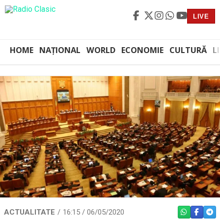
LIVE
HOME
NAȚIONAL
WORLD
ECONOMIE
CULTURĂ
L
ACTUALITATE
16:15 / 06/05/2020
WHATSAPP
FACEBO
TEL