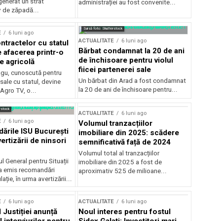
generat un strat
administrației au fost convenite...
v de zăpadă...
Sursă foto: Shutterstock
E
6 luni ago
ACTUALITATE
6 luni ago
ntractelor cu statul
Bărbat condamnat la 20 de ani
e afacerea printr-o
de închisoare pentru violul
e agricolă
fiicei partenerei sale
gu, cunoscută pentru
Un bărbat din Arad a fost condamnat
sale cu statul, devine
la 20 de ani de închisoare pentru...
 Agro TV, o...
rstock
ACTUALITATE
6 luni ago
E
6 luni ago
Volumul tranzacțiilor
rile ISU București
imobiliare din 2025: scădere
ertizării de ninsori
semnificativă față de 2024
Volumul total al tranzacțiilor
l General pentru Situații
imobiliare din 2025 a fost de
a emis recomandări
aproximativ 525 de milioane...
ție, în urma avertizării...
E
6 luni ago
ACTUALITATE
6 luni ago
 Justiției anunță
Noul interes pentru fostul