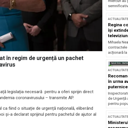
miercuri au 
semnificati
ACTUALITAT
Regina co
își extind
televiziun
Mihaela Nea
contractele 
acționară la
at în regim de urgență un pachet
navirus
Sursă foto: Shutte
ACTUALITAT
Recomandă
în urma av
puternice
 legislația necesară pentru a oferi sprijin direct
Inspectoratu
pandemia coronavirusului – transmite AP.
de Urgență 
pentru popula
 ca fiind o situație de urgență națională, eliberând
oi și-a declarat sprijinul pentru pachetul de ajutor al
ACTUALITAT
Ministerul