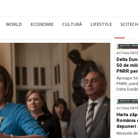
WORLD
ECONOMIE
CULTURĂ
LIFESTYLE
SCITECH
Sursă foto: Shutte
ACTUALITAT
Delta Dun
50 de mil
PNRR pen
esențiale
Aproape 50 
PNRR, pierdu
Delta Dunării
Sursă foto: Shutte
ACTUALITAT
Harta zăp
România c
depuneri 
Ninsorile di