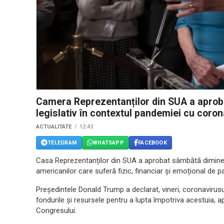
Camera Reprezentanților din SUA a aprob
legislativ în contextul pandemiei cu coro
ACTUALITATE
12:43
TELEGRAM
WHATSAPP
FACEBOOK
Casa Reprezentanților din SUA a aprobat sâmbătă dimineață
americanilor care suferă fizic, financiar și emoțional de 
Președintele Donald Trump a declarat, vineri, coronavirusul
fondurile și resursele pentru a lupta împotriva acestuia, ap
Congresului.