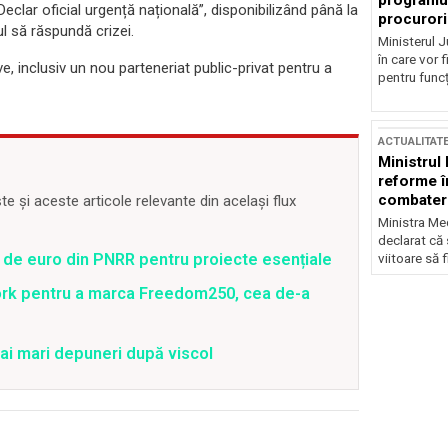
programul
Declar oficial urgență națională”, disponibilizând până la
procurori
ul să răspundă crizei.
Ministerul Ju
în care vor f
, inclusiv un nou parteneriat public-privat pentru a
pentru funcți
ACTUALITAT
Ministrul
reforme î
combaterea
 și aceste articole relevante din același flux
Ministra Med
declarat că
 de euro din PNRR pentru proiecte esențiale
viitoare să 
ork pentru a marca Freedom250, cea de-a
ai mari depuneri după viscol