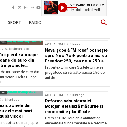
LIVE RADIO CLASIC FM
Billy Idol - Rebel Yell
SPORT
RADIO
rstock
ACTUALITATE
4 luni ago
E
3 săptămâni ago
Nava-școală “Mircea” pornește
ării pierde aproape
spre New York pentru a marca
ioane de euro din
Freedom250, cea de-a 250-a
tru proiecte
aniversare a Statelor Unite
În contextul în care Statele Unite se
de milioane de euro din
pregătesc să sărbătorească 250 de
ți pentru Delta Dunării
ani de...
...
rstock
ACTUALITATE
6 luni ago
E
6 luni ago
Reforma administrației:
ezii: zonele din
Bolojan detaliază măsurile și
u cele mai mari
economiile planificate
după viscol
Premierul Ilie Bolojan a anunțat că
n noaptea de marți spre
elementele fundamentale ale reformei