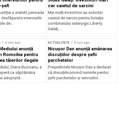
 interviurilor pentru
Sidex Galați: Investitori mari
-șefi
cer caietul de sarcini
stiției a stabilit perioada
Mai mulți investitori au solicitat
i desfășurate interviurile
caietul de sarcini pentru licitația
ile de...
combinatului siderurgic Liberty
Galați,...
E
6 luni ago
ACTUALITATE
6 luni ago
 Mediului anunță
Nicușor Dan anunță amânarea
n Romsilva pentru
discuțiilor despre șefii
 tăierilor ilegale
parchetelor
iului, Diana Buzoianu, a
Președintele Nicușor Dan a declarat
 speră ca săptămâna
că discuțiile privind numirile pentru
fie adoptată...
șefii parchetelor și serviciilor...