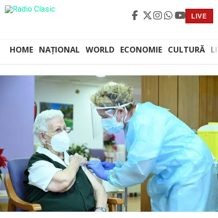
LIVE
HOME
NAȚIONAL
WORLD
ECONOMIE
CULTURĂ
L