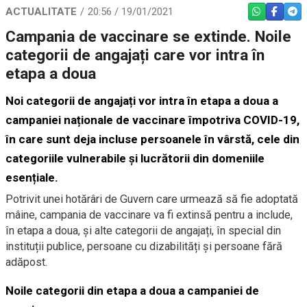
ACTUALITATE
20:56 / 19/01/2021
WHATSAPP
FACEBO
TEL
Campania de vaccinare se extinde. Noile
categorii de angajați care vor intra în
etapa a doua
N
oi categorii de angajați vor intra în etapa a doua a
campaniei naționale de vaccinare împotriva COVID-19,
în care sunt deja incluse persoanele în vârstă, cele din
categoriile vulnerabile și lucrătorii din domeniile
esențiale.
Potrivit unei hotărâri de Guvern care urmează să fie adoptată
mâine, campania de vaccinare va fi extinsă pentru a include,
în etapa a doua, și alte categorii de angajați,
în special din
instituții publice,
persoane cu dizabilități și persoane fără
adăpost.
Noile categorii din etapa a doua a campaniei de