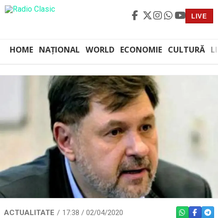
LIVE
HOME
NAȚIONAL
WORLD
ECONOMIE
CULTURĂ
L
ACTUALITATE
17:38 / 02/04/2020
WHATSAPP
FACEBO
TEL