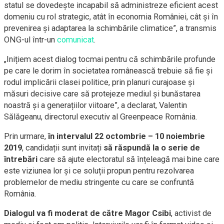
statul se dovedește incapabil să administreze eficient acest
domeniu cu rol strategic, atât în economia României, cât și în
prevenirea și adaptarea la schimbările climatice”, a transmis
ONG-ul într-un
comunicat
.
„Inițiem acest dialog tocmai pentru că schimbările profunde
pe care le dorim în societatea românească trebuie să fie și
rodul implicării clasei politice, prin planuri curajoase și
măsuri decisive care să protejeze mediul și bunăstarea
noastră și a generațiilor viitoare”, a declarat, Valentin
Sălăgeanu, directorul executiv al Greenpeace România.
Prin urmare,
în intervalul 22 octombrie – 10 noiembrie
2019
, candidații sunt invitați
să răspundă la o serie de
întrebări
care să ajute electoratul să înțeleagă mai bine care
este viziunea lor și ce soluții propun pentru rezolvarea
problemelor de mediu stringente cu care se confruntă
România.
Dialogul va fi moderat de către Magor Csibi
, activist de