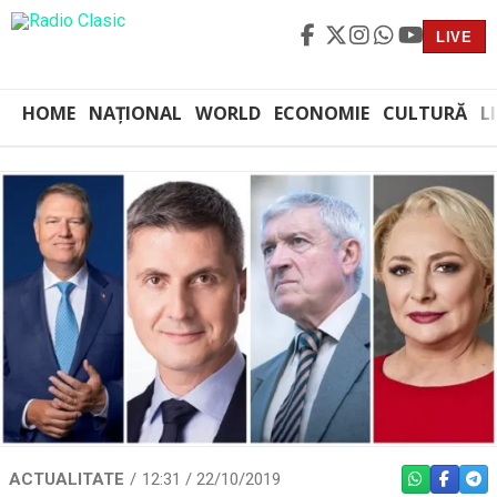
LIVE
HOME
NAȚIONAL
WORLD
ECONOMIE
CULTURĂ
L
ACTUALITATE
12:31 / 22/10/2019
WHATSAPP
FACEBO
TEL