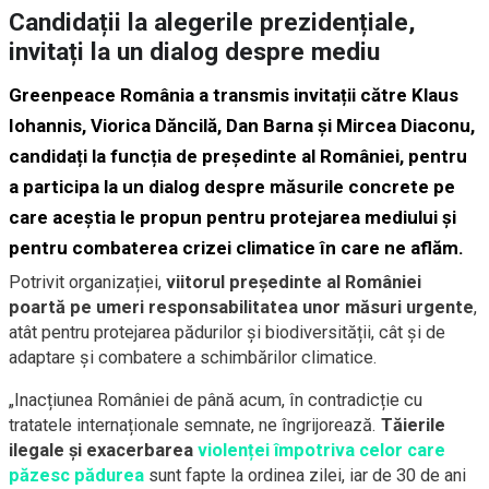
Candidații la alegerile prezidențiale,
invitați la un dialog despre mediu
Greenpeace România a transmis invitații către Klaus
Iohannis, Viorica Dăncilă, Dan Barna și Mircea Diaconu,
candidați la funcția de președinte al României, pentru
a participa la un dialog despre măsurile concrete pe
care aceștia le propun pentru protejarea mediului și
pentru combaterea crizei climatice în care ne aflăm.
Potrivit organizației,
viitorul președinte al României
poartă pe umeri responsabilitatea unor măsuri urgente
,
atât pentru protejarea pădurilor și biodiversității, cât și de
adaptare și combatere a schimbărilor climatice.
„Inacțiunea României de până acum, în contradicție cu
tratatele internaționale semnate, ne îngrijorează.
Tăierile
ilegale și exacerbarea
violenței împotriva celor care
păzesc pădurea
sunt fapte la ordinea zilei, iar de 30 de ani