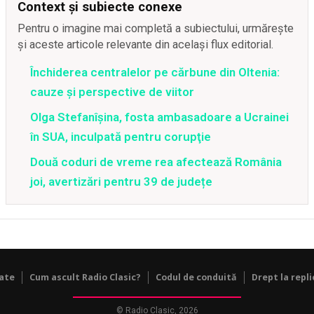
Context și subiecte conexe
Pentru o imagine mai completă a subiectului, urmărește
și aceste articole relevante din același flux editorial.
Închiderea centralelor pe cărbune din Oltenia:
cauze și perspective de viitor
Olga Stefanîşina, fosta ambasadoare a Ucrainei
în SUA, inculpată pentru corupţie
Două coduri de vreme rea afectează România
joi, avertizări pentru 39 de județe
tate
Cum ascult Radio Clasic?
Codul de conduită
Drept la repli
© Radio Clasic, 2026