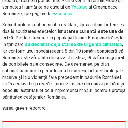
mediu și fost om politic. Interviurile vor fi în format video și
vor putea fi urmărite pe canalul de
Youtube
al Greenpeace
România și pe pagina de
Facebook
.
Schimbările climatice sunt o realitate, lipsa acțiunilor ferme a
dus la acutizarea efectelor, iar
starea curentă este una de
criză
. Peste o treime din populația Uniunii Europene trăiește
în țări care
au declarat deja starea de urgență climatică
,
iar conform unui sondaj recent, 8 din 10 români consideră că
România este afectată de criza climatică, 96% fiind îngrijorați
de posibilele sale consecințe. De asemenea, pe plan
național, asistăm la perpetuarea fenomenului tăierilor ilegale
masive și la o violență fără precedent în pădurile României,
iar în același timp riscăm amenzi uriașe din cauza poluării și
eșecului autorităților de a implementa măsuri pentru a proteja
sănătatea cetățenilor României.
sursa: green-report.ro