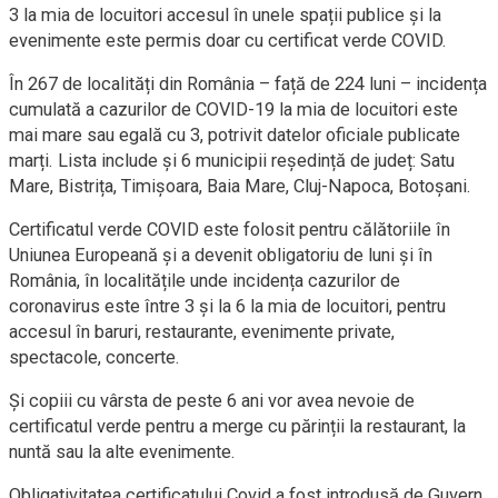
3 la mia de locuitori accesul în unele spații publice și la
evenimente este permis doar cu certificat verde COVID.
În 267 de localități din România – față de 224 luni – incidența
cumulată a cazurilor de COVID-19 la mia de locuitori este
mai mare sau egală cu 3, potrivit datelor oficiale publicate
marți. Lista include și 6 municipii reședință de județ: Satu
Mare, Bistrița, Timișoara, Baia Mare, Cluj-Napoca, Botoșani.
Certificatul verde COVID este folosit pentru călătoriile în
Uniunea Europeană și a devenit obligatoriu de luni și în
România, în localitățile unde incidența cazurilor de
coronavirus este între 3 și la 6 la mia de locuitori, pentru
accesul în baruri, restaurante, evenimente private,
spectacole, concerte.
Și copiii cu vârsta de peste 6 ani vor avea nevoie de
certificatul verde pentru a merge cu părinții la restaurant, la
nuntă sau la alte evenimente.
Obligativitatea certificatului Covid a fost introdusă de Guvern