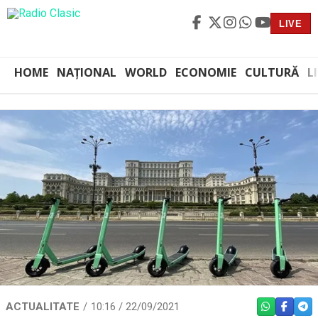
LIVE
HOME
NAȚIONAL
WORLD
ECONOMIE
CULTURĂ
L
ACTUALITATE
10:16 / 22/09/2021
WHATSAPP
FACEBO
TEL