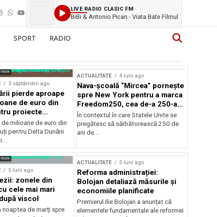
LIVE RADIO CLASIC FM
BiBi & Antonio Pican - Viata Bate Filmul
SPORT
RADIO
rstock
ACTUALITATE
4 luni ago
E
3 săptămâni ago
Nava-școală “Mircea” pornește
ării pierde aproape
spre New York pentru a marca
ioane de euro din
Freedom250, cea de-a 250-a
tru proiecte
aniversare a Statelor Unite
În contextul în care Statele Unite se
de milioane de euro din
pregătesc să sărbătorească 250 de
ți pentru Delta Dunării
ani de...
...
rstock
ACTUALITATE
5 luni ago
E
5 luni ago
Reforma administrației:
ezii: zonele din
Bolojan detaliază măsurile și
u cele mai mari
economiile planificate
după viscol
Premierul Ilie Bolojan a anunțat că
n noaptea de marți spre
elementele fundamentale ale reformei