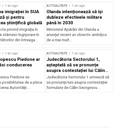
E
1 an ago
ACTUALITATE
1 an ago
a imigrației în SUA
Olanda intenționează să își
ză și pentru
dubleze efectivele militare
a științifică globală
până în 2030
cte privind imigrația în
Ministerul Apărării din Olanda a
e stârnesc îngrijorare în
anunțat recent un obiectiv ambițios
tătorilor din întreaga...
de a mai mult...
E
1 an ago
ACTUALITATE
1 an ago
Popescu Piedone ar
Judecătoria Sectorului 1,
ăsi conducerea
așteptată să se pronunțe
asupra contestației lui Călin
Georgescu privind controlul
pescu Piedone se
Judecătoria Sectorului 1 urmează să
judiciar
 posibilitatea de a pleca
se pronunțe luni asupra contestației
erea Autorității...
formulate de Călin Georgescu...