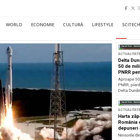
WORLD
ECONOMIE
CULTURĂ
LIFESTYLE
SCITECH
Sursă foto: Shutte
ACTUALITAT
Delta Dun
50 de mil
PNRR pen
esențiale
Aproape 50 
PNRR, pierdu
Delta Dunării
Sursă foto: Shutte
ACTUALITAT
Harta zăp
România c
depuneri 
Ninsorile di