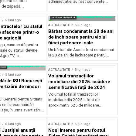
generat un strat
administrației au fost convenite...
v de zăpadă...
Sursă foto: Shutterstock
E
5 luni ago
ACTUALITATE
5 luni ago
ntractelor cu statul
Bărbat condamnat la 20 de ani
e afacerea printr-o
de închisoare pentru violul
e agricolă
fiicei partenerei sale
gu, cunoscută pentru
Un bărbat din Arad a fost condamnat
sale cu statul, devine
la 20 de ani de închisoare pentru...
 Agro TV, o...
rstock
ACTUALITATE
5 luni ago
E
5 luni ago
Volumul tranzacțiilor
rile ISU București
imobiliare din 2025: scădere
ertizării de ninsori
semnificativă față de 2024
Volumul total al tranzacțiilor
l General pentru Situații
imobiliare din 2025 a fost de
a emis recomandări
aproximativ 525 de milioane...
ție, în urma avertizării...
E
6 luni ago
ACTUALITATE
6 luni ago
 Justiției anunță
Noul interes pentru fostul