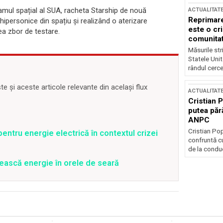
ramul spațial al SUA, racheta Starship de nouă
ACTUALITAT
Reprimare
ipersonice din spațiu și realizând o aterizare
este o cri
lea zbor de testare.
comunitate
Măsurile stri
Statele Unit
rândul cerce
 și aceste articole relevante din același flux
ACTUALITAT
Cristian 
putea păr
ANPC
Cristian Po
entru energie electrică în contextul crizei
confruntă cu
de la conduc
ească energie în orele de seară