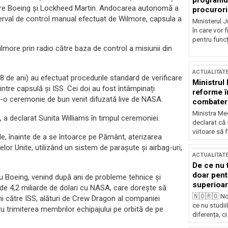
programul
ntre Boeing și Lockheed Martin. Andocarea autonomă a
procurori
terval de control manual efectuat de Wilmore, capsula a
Ministerul Ju
în care vor f
pentru funcți
ilmore prin radio către baza de control a misiunii din
ACTUALITAT
58 de ani) au efectuat procedurile standard de verificare
Ministrul
intre capsulă și ISS. Cei doi au fost întâmpinați
reforme î
tr-o ceremonie de bun venit difuzată live de NASA.
combaterea
Ministra Med
, a declarat Sunita Williams în timpul ceremoniei.
declarat că
viitoare să 
le, înainte de a se întoarce pe Pământ, aterizarea
telor Unite, utilizând un sistem de parașute și airbag-uri,
ACTUALITAT
De ce nu 
doar pentr
Boeing, venind după ani de probleme tehnice și
superioar
t de 4,2 miliarde de dolari cu NASA, care dorește să
🇳🇴🇷🇴 No
i către ISS, alături de Crew Dragon al companiei
ce nu studii
ru trimiterea membrilor echipajului pe orbită de pe
diferența, ci