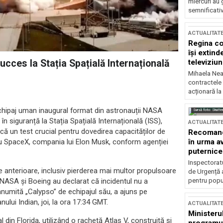
miercuri au 
semnificati
ACTUALITAT
Regina co
își extind
televiziun
cces la Stația Spațială Internațională
Mihaela Nea
contractele 
acționară la
chipaj uman inaugural format din astronauții NASA
Sursă foto: Shutte
în siguranță la Stația Spațială Internațională (ISS),
ACTUALITAT
că un test crucial pentru dovedirea capacităților de
Recomandă
în urma av
 cu SpaceX, compania lui Elon Musk, conform agenției
puternice
Inspectoratu
 anterioare, inclusiv pierderea mai multor propulsoare
de Urgență 
pentru popula
. NASA și Boeing au declarat că incidentul nu a
numită „Calypso” de echipajul său, a ajuns pe
ului Indian, joi, la ora 17:34 GMT.
ACTUALITAT
Ministerul
din Florida, utilizând o rachetă Atlas V, construită și