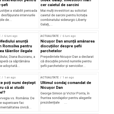
 interviurilor pentru
Sidex Galați: Investitori mari
-șefi
cer caietul de sarcini
stiției a stabilit perioada
Mai mulți investitori au solicitat
i desfășurate interviurile
caietul de sarcini pentru licitația
ile de...
combinatului siderurgic Liberty
Galați,...
E
6 luni ago
ACTUALITATE
6 luni ago
 Mediului anunță
Nicușor Dan anunță amânarea
n Romsilva pentru
discuțiilor despre șefii
 tăierilor ilegale
parchetelor
iului, Diana Buzoianu, a
Președintele Nicușor Dan a declarat
 speră ca săptămâna
că discuțiile privind numirile pentru
fie adoptată...
șefii parchetelor și serviciilor...
E
1 an ago
ACTUALITATE
1 an ago
te poți numi deștept
Ultimul sondaj comandat de
u că ai studii
Nicușor Dan
e!?
George Simion și Victor Ponta, în
fruntea sondajelor pentru alegerile
rvegia vs. România: De
prezidențiale ...
le superioare fac
 mentalitatea civică...