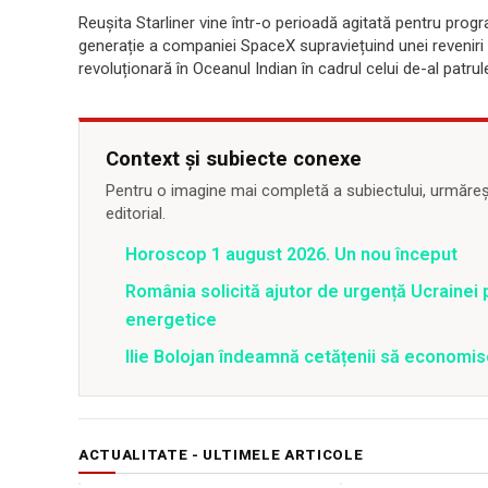
Reușita Starliner vine într-o perioadă agitată pentru prog
generație a companiei SpaceX supraviețuind unei reveniri h
revoluționară în Oceanul Indian în cadrul celui de-al patru
Context și subiecte conexe
Pentru o imagine mai completă a subiectului, urmărește
editorial.
Horoscop 1 august 2026. Un nou început
România solicită ajutor de urgență Ucrainei p
energetice
Ilie Bolojan îndeamnă cetățenii să economis
ACTUALITATE - ULTIMELE ARTICOLE