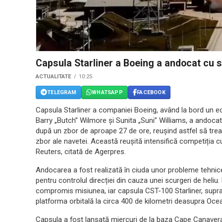
Capsula Starliner a Boeing a andocat cu su
ACTUALITATE
10:25
TELEGRAM
WHATSAPP
FACEBOOK
Capsula Starliner a companiei Boeing, având la bord un e
Barry „Butch” Wilmore și Sunita „Suni” Williams, a andocat 
după un zbor de aproape 27 de ore, reușind astfel să trea
zbor ale navetei. Această reușită intensifică competiția
Reuters, citată de Agerpres.
Andocarea a fost realizată în ciuda unor probleme tehnice
pentru controlul direcției din cauza unei scurgeri de heliu
compromis misiunea, iar capsula CST-100 Starliner, supra
platforma orbitală la circa 400 de kilometri deasupra Ocean
Capsula a fost lansată miercuri de la baza Cape Canaveral 