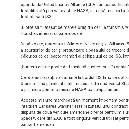
operată de United Launch Alliance (ULA), un consorțiu î
fost difuzată prin webcast de NASA, iar după un scurt in
fost atașată ISS.
„E bine să fii atașat de marele oraș din cer”, a transmis W
Houston, imediat după andocare.
După sosire, astronauții Wilmore (61 de ani) și Williams (
a scurgerilor de aer și presurizare a pasajului de trecere d
călduros de cei șapte membri ai echipajului de pe ISS, în
„Suntem cât se poate de fericiți că suntem sus, în spațiu”
Cei doi astronauți vor rămâne la bordul ISS timp de opt zi
Starliner fiind planificată într-un deșert din sud-vestul Sta
o premieră pentru o misiune NASA cu echipaj uman.
Această misiune marchează un moment important pentru 
întârzieri. Lansarea Starliner este rezultatul unui contrac
dispună de două vehicule americane diferite pentru misiun
SpaceX, care din 2020 a fost singurul vehicul utilizat pent
pământ american.