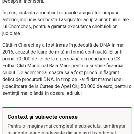
pedepsei închisorii.
În plus, instanța a menținut măsurile asigurătorii impuse
anterior, inclusiv sechestrul asigurător asupra unor bunuri ale
lui Cherecheş, pentru a garanta executarea cheltuielilor
judiciare.
Cătălin Cherecheş a fost trimis în judecată de DNA în mai
2016, acuzat de luare de mită în formă continuată. El ar fi
primit 70.000 de lei de la o persoană din conducerea CS
Fotbal Club Municipal Baia Mare pentru a susține financiar
clubul. De asemenea, soacra sa a fost prinsă în flagrant
delict de procurorii DNA, în timp ce i-ar fi dat mamei unei
judecătoare de la Curtea de Apel Cluj 50.000 de euro, pentru o
sentință mai blândă în dosarul edilului.
Context și subiecte conexe
Pentru o imagine mai completă a subiectului, urmărește
și aceste articole relevante din același flux editorial.