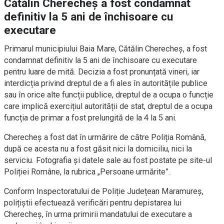
Cătălin Cherecheş a fost condamnat
definitiv la 5 ani de închisoare cu
executare
Primarul municipiului Baia Mare, Cătălin Cherecheş, a fost
condamnat definitiv la 5 ani de închisoare cu executare
pentru luare de mită. Decizia a fost pronunțată vineri, iar
interdicția privind dreptul de a fi ales în autoritățile publice
sau în orice alte funcții publice, dreptul de a ocupa o funcție
care implică exercițiul autorității de stat, dreptul de a ocupa
funcția de primar a fost prelungită de la 4 la 5 ani.
Cherecheş a fost dat în urmărire de către Poliția Română,
după ce acesta nu a fost găsit nici la domiciliu, nici la
serviciu. Fotografia și datele sale au fost postate pe site-ul
Poliției Române, la rubrica „Persoane urmărite”.
Conform Inspectoratului de Poliție Județean Maramureș,
polițiștii efectuează verificări pentru depistarea lui
Cherecheş, în urma primirii mandatului de executare a