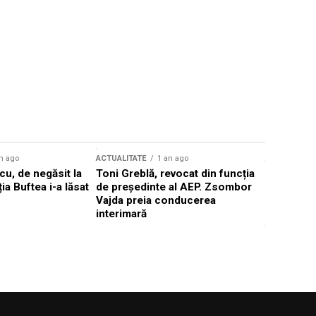
n ago
ACTUALITATE
1 an ago
ACTUALITATE
u, de negăsit la
Toni Greblă, revocat din funcția
Ilie Boloj
ția Buftea i-a lăsat
de președinte al AEP. Zsombor
alegerilor
Vajda preia conducerea
constituți
interimară
concentră
viitoarelo