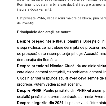
România nu poate mai bine sau dacă el însuși e „șmecheru
înspre a doua variantă.
Cât privește PNRR, vede riscuri majore de blocaj, prin ner
de investiții.
Principalele declarații, pe scurt:
Despre președintele Klaus Iohannis:
Dorește o lini
o supra-clasă, ce nu trebuie deranjată de procurori inc
ce prosperă este incompetența și hoția. Această linișt
democrația din România.
Despre premierul Nicolae Ciucă:
Nu are nicio viziu
care alege oameni șantajabili, cu probleme, oameni li
Ciucă n-ar mai răspunde sau ar avea ceva semne de in
progresa. Putem vedea acest scenariu.
Despre PNRR:
Pentru jumătate din PNRR-ul enorm pe T
cealaltă jumătate nu avem contracte semnate. Avem co
Despre alegerile din 2024:
Lupta se va da între sist