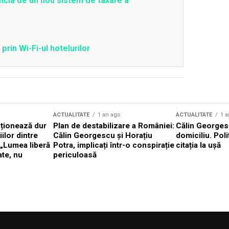
ficia de un nou sistem de taxare a
prin Wi-Fi-ul hotelurilor
ACTUALITATE
1 an ago
ACTUALITATE
1 a
cționează dur
Plan de destabilizare a României:
Călin Georgesc
ilor dintre
Călin Georgescu și Horațiu
domiciliu. Poli
 „Lumea liberă
Potra, implicați într-o conspirație
citația la ușă
ate, nu
periculoasă