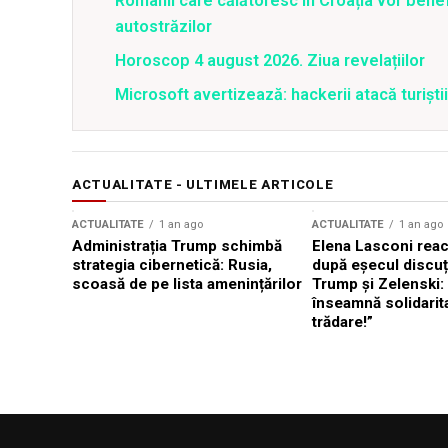
Românii care călătoresc în Croația vor bene
autostrăzilor
Horoscop 4 august 2026. Ziua revelațiilor
Microsoft avertizează: hackerii atacă turiștii 
ACTUALITATE - ULTIMELE ARTICOLE
ACTUALITATE
1 an ago
ACTUALITATE
1 an ago
Administrația Trump schimbă
Elena Lasconi rea
strategia cibernetică: Rusia,
după eșecul discuți
scoasă de pe lista amenințărilor
Trump și Zelenski:
înseamnă solidarit
trădare!”