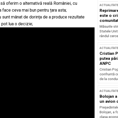
 să oferim o alternativă reală României, cu
ACTUALITAT
a face ceva mai bun pentru țara asta;
Reprimare
este o cri
u sunt mânat de dorința de a produce rezultate
comunitate
pot lua o decizie;
Măsurile stri
Statele Unit
rândul cerce
ACTUALITAT
Cristian 
putea păr
ANPC
Cristian Po
confruntă cu
de la conduc
ACTUALITAT
Bolojan a
un avion d
Președintele
Bolojan, a f
clasa econom