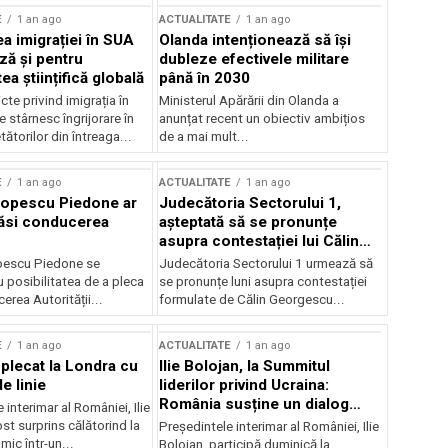
E
1 an ago
ACTUALITATE
1 an ago
a imigrației în SUA
Olanda intenționează să își
ză și pentru
dubleze efectivele militare
a științifică globală
până în 2030
cte privind imigrația în
Ministerul Apărării din Olanda a
e stârnesc îngrijorare în
anunțat recent un obiectiv ambițios
tătorilor din întreaga...
de a mai mult...
E
1 an ago
ACTUALITATE
1 an ago
Popescu Piedone ar
Judecătoria Sectorului 1,
ăsi conducerea
așteptată să se pronunțe
asupra contestației lui Călin
Georgescu privind controlul
pescu Piedone se
Judecătoria Sectorului 1 urmează să
judiciar
 posibilitatea de a pleca
se pronunțe luni asupra contestației
erea Autorității...
formulate de Călin Georgescu...
E
1 an ago
ACTUALITATE
1 an ago
 plecat la Londra cu
Ilie Bolojan, la Summitul
e linie
liderilor privind Ucraina:
România susține un dialog
 interimar al României, Ilie
transatlantic pentru securitate
ost surprins călătorind la
Președintele interimar al României, Ilie
și stabilitate
ic într-un...
Bolojan, participă duminică la