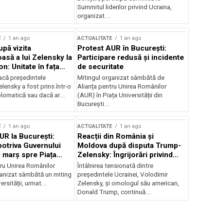
Summitul liderilor privind Ucraina,
organizat...
E
1 an ago
ACTUALITATE
1 an ago
upă vizita
Protest AUR în București:
asă a lui Zelensky la
Participare redusă și incidente
n: Unitate în fața
de securitate
inii
acă președintele
Mitingul organizat sâmbătă de
lensky a fost prins într-o
Alianța pentru Unirea Românilor
lomatică sau dacă ar...
(AUR) în Piața Universității din
București...
E
1 an ago
ACTUALITATE
1 an ago
UR la București:
Reacții din România și
potriva Guvernului
Moldova după disputa Trump-
i marș spre Piața
Zelensky: Îngrijorări privind
securitatea regională
tru Unirea Românilor
Întâlnirea tensionată dintre
anizat sâmbătă un miting
președintele Ucrainei, Volodimir
ersității, urmat...
Zelensky, și omologul său american,
Donald Trump, continuă...