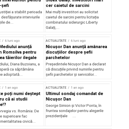
 interviurilor pentru
Sidex Galați: Investitori mari
-șefi
cer caietul de sarcini
stiției a stabilit perioada
Mai mulți investitori au solicitat
i desfășurate interviurile
caietul de sarcini pentru licitația
ile de...
combinatului siderurgic Liberty
Galați,...
E
6 luni ago
ACTUALITATE
6 luni ago
 Mediului anunță
Nicușor Dan anunță amânarea
n Romsilva pentru
discuțiilor despre șefii
 tăierilor ilegale
parchetelor
iului, Diana Buzoianu, a
Președintele Nicușor Dan a declarat
 speră ca săptămâna
că discuțiile privind numirile pentru
fie adoptată...
șefii parchetelor și serviciilor...
E
1 an ago
ACTUALITATE
1 an ago
te poți numi deștept
Ultimul sondaj comandat de
u că ai studii
Nicușor Dan
e!?
George Simion și Victor Ponta, în
fruntea sondajelor pentru alegerile
rvegia vs. România: De
prezidențiale ...
le superioare fac
 mentalitatea civică...