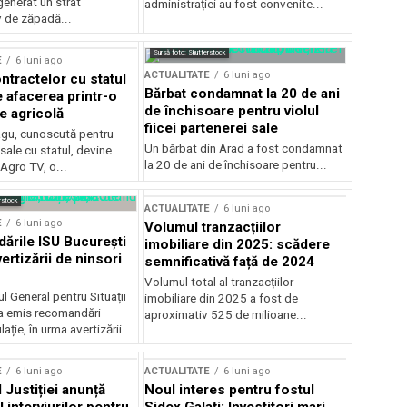
generat un strat
administrației au fost convenite...
v de zăpadă...
Sursă foto: Shutterstock
E
6 luni ago
ACTUALITATE
6 luni ago
ntractelor cu statul
Bărbat condamnat la 20 de ani
e afacerea printr-o
de închisoare pentru violul
e agricolă
fiicei partenerei sale
gu, cunoscută pentru
Un bărbat din Arad a fost condamnat
sale cu statul, devine
la 20 de ani de închisoare pentru...
 Agro TV, o...
rstock
ACTUALITATE
6 luni ago
E
6 luni ago
Volumul tranzacțiilor
rile ISU București
imobiliare din 2025: scădere
ertizării de ninsori
semnificativă față de 2024
Volumul total al tranzacțiilor
l General pentru Situații
imobiliare din 2025 a fost de
a emis recomandări
aproximativ 525 de milioane...
ție, în urma avertizării...
E
6 luni ago
ACTUALITATE
6 luni ago
 Justiției anunță
Noul interes pentru fostul