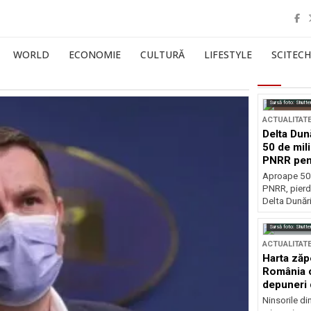
WORLD
ECONOMIE
CULTURĂ
LIFESTYLE
SCITECH
Sursă foto: Shutte
ACTUALITAT
Delta Dun
50 de mil
PNRR pen
esențiale
Aproape 50 
PNRR, pierdu
Delta Dunării
Sursă foto: Shutte
ACTUALITAT
Harta zăp
România c
depuneri 
Ninsorile di