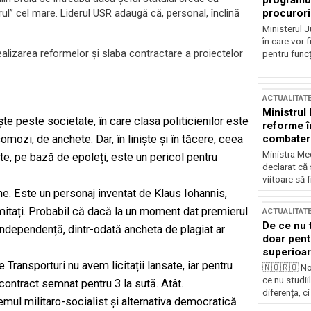
programul
l” cel mare. Liderul USR adaugă că, personal, înclină
procurori
Ministerul Ju
în care vor f
ealizarea reformelor și slaba contractare a proiectelor
pentru funcți
ACTUALITAT
Ministrul
ște peste societate, în care clasa politicienilor este
reforme î
omozi, de anchete. Dar, în liniște și în tăcere, ceea
combaterea
Ministra Med
e, pe bază de epoleți, este un pericol pentru
declarat că
viitoare să 
ne. Este un personaj inventat de Klaus Iohannis,
mitați. Probabil că dacă la un moment dat premierul
ACTUALITAT
De ce nu 
dependență, dintr-odată ancheta de plagiat ar
doar pentr
superioar
ransporturi nu avem licitații lansate, iar pentru
🇳🇴🇷🇴 No
ce nu studii
ntract semnat pentru 3 la sută. Atât.
diferența, ci
emul militaro-socialist și alternativa democratică