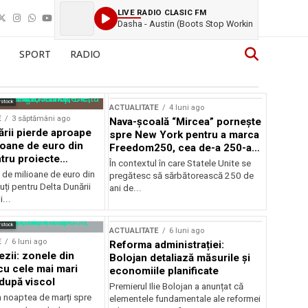
LIVE RADIO CLASIC FM
Dasha - Austin (Boots Stop Workin
SPORT
RADIO
rstock
ACTUALITATE
4 luni ago
E
3 săptămâni ago
Nava-școală “Mircea” pornește
ării pierde aproape
spre New York pentru a marca
ioane de euro din
Freedom250, cea de-a 250-a
tru proiecte
aniversare a Statelor Unite
În contextul în care Statele Unite se
de milioane de euro din
pregătesc să sărbătorească 250 de
ți pentru Delta Dunării
ani de...
...
rstock
ACTUALITATE
6 luni ago
E
6 luni ago
Reforma administrației:
ezii: zonele din
Bolojan detaliază măsurile și
u cele mai mari
economiile planificate
după viscol
Premierul Ilie Bolojan a anunțat că
n noaptea de marți spre
elementele fundamentale ale reformei