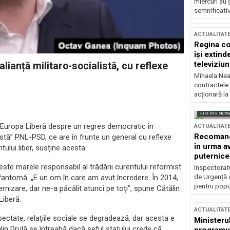
miercuri au 
semnificati
ACTUALITAT
Regina co
își extind
televiziun
lianță militaro-socialistă, cu reflexe
Mihaela Nea
contractele 
acționară la
Sursă foto: Shutte
ru Europa Liberă despre un regres democratic în
ACTUALITAT
Recomandă
tă” PNL-PSD, ce are în frunte un general cu reflexe
în urma av
ului liber, susține acesta.
puternice
este marele responsabil al trădării curentului reformist
Inspectoratu
 fantomă. „E un om în care am avut încredere. În 2014,
de Urgență 
pentru popula
nizare, dar ne-a păcălit atunci pe toți”, spune Cătălin
Liberă.
ACTUALITAT
pectate, relațiile sociale se degradează, dar acesta e
Ministerul
lin Drulă se întreabă dacă șeful statului crede că