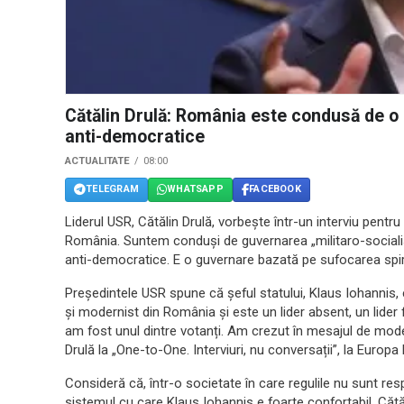
Cătălin Drulă: România este condusă de o a
anti-democratice
ACTUALITATE
08:00
TELEGRAM
WHATSAPP
FACEBOOK
Liderul USR, Cătălin Drulă, vorbește într-un interviu pent
România. Suntem conduși de guvernarea „militaro-socialis
anti-democratice. E o guvernare bazată pe sufocarea spirit
Președintele USR spune că șeful statului, Klaus Iohannis, 
și modernist din România și este un lider absent, un lider
am fost unul dintre votanți. Am crezut în mesajul de moder
Drulă la „One-to-One. Interviuri, nu conversații”, la Europa 
Consideră că, într-o societate în care regulile nu sunt res
sistemul cu care Klaus Iohannis e foarte confortabil. Cătă