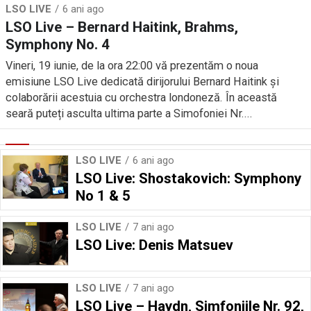
LSO LIVE
6 ani ago
LSO Live – Bernard Haitink, Brahms,
Symphony No. 4
Vineri, 19 iunie, de la ora 22:00 vă prezentăm o noua
emisiune LSO Live dedicată dirijorului Bernard Haitink și
colaborării acestuia cu orchestra londoneză. În această
seară puteți asculta ultima parte a Simofoniei Nr....
LSO LIVE
6 ani ago
LSO Live: Shostakovich: Symphony
No 1 & 5
LSO LIVE
7 ani ago
LSO Live: Denis Matsuev
LSO LIVE
7 ani ago
LSO Live – Haydn, Simfoniile Nr. 92,