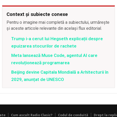
Context și subiecte conexe
Pentru o imagine mai completă a subiectului, urmărește
și aceste articole relevante din același flux editorial.
Trump i-a cerut lui Hegseth explicații despre
epuizarea stocurilor de rachete
Meta lansează Muse Code, agentul AI care
revoluționează programarea
Beijing devine Capitala Mondială a Arhitecturii în
2029, anunțat de UNESCO
tate
Cum ascult Radio Clasic?
Codul de conduită
Drept la repli