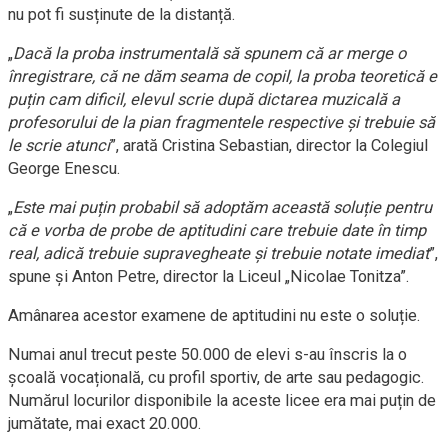
nu pot fi susținute de la distanță.
„
Dacă la proba instrumentală să spunem că ar merge o
înregistrare, că ne dăm seama de copil, la proba teoretică e
puțin cam dificil, elevul scrie după dictarea muzicală a
profesorului de la pian fragmentele respective și trebuie să
le scrie atunci
”, arată Cristina Sebastian, director la Colegiul
George Enescu.
„
Este mai puțin probabil să adoptăm această soluție pentru
că e vorba de probe de aptitudini care trebuie date în timp
real, adică trebuie supravegheate și trebuie notate imediat
”,
spune și Anton Petre, director la Liceul „Nicolae Tonitza”.
Amânarea acestor examene de aptitudini nu este o soluție.
Numai anul trecut peste 50.000 de elevi s-au înscris la o
şcoală vocațională, cu profil sportiv, de arte sau pedagogic.
Numărul locurilor disponibile la aceste licee era mai puțin de
jumătate, mai exact 20.000.