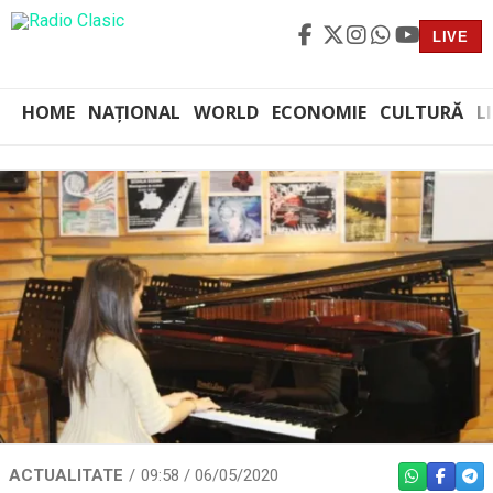
LIVE
HOME
NAȚIONAL
WORLD
ECONOMIE
CULTURĂ
L
ACTUALITATE
09:58 / 06/05/2020
WHATSAPP
FACEBO
TEL