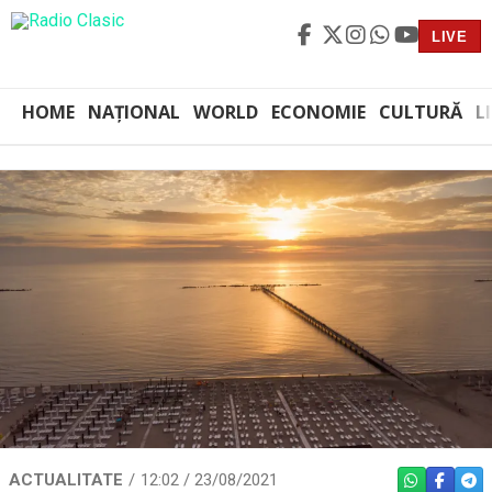
LIVE
HOME
NAȚIONAL
WORLD
ECONOMIE
CULTURĂ
L
ACTUALITATE
12:02 / 23/08/2021
WHATSAPP
FACEBO
TEL