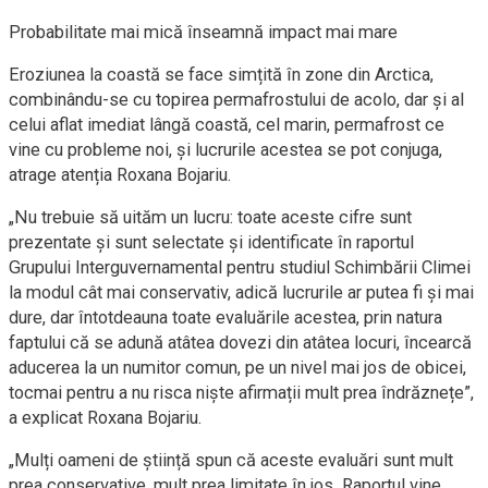
Probabilitate mai mică înseamnă impact mai mare
Eroziunea la coastă se face simțită în zone din Arctica,
combinându-se cu topirea permafrostului de acolo, dar și al
celui aflat imediat lângă coastă, cel marin, permafrost ce
vine cu probleme noi, și lucrurile acestea se pot conjuga,
atrage atenția Roxana Bojariu.
„Nu trebuie să uităm un lucru: toate aceste cifre sunt
prezentate și sunt selectate și identificate în raportul
Grupului Interguvernamental pentru studiul Schimbării Climei
la modul cât mai conservativ, adică lucrurile ar putea fi și mai
dure, dar întotdeauna toate evaluările acestea, prin natura
faptului că se adună atâtea dovezi din atâtea locuri, încearcă
aducerea la un numitor comun, pe un nivel mai jos de obicei,
tocmai pentru a nu risca niște afirmații mult prea îndrăznețe”,
a explicat Roxana Bojariu.
„Mulți oameni de știință spun că aceste evaluări sunt mult
prea conservative, mult prea limitate în jos. Raportul vine,