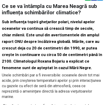
Ce se va întâmpla cu Marea Neagră sub
influența schimbărilor climatice?
Sub influenţa topirii gheţarilor polari, nivelul apelor
oceanelor va continua să crească timp de secole,
chiar milenii. Este unul din avertismentele din amplul
raport ONU despre încălzirea globală. Mările, care au
crescut deja cu 20 de centimetri din 1990, ar putea
creşte în continuare cu circa 50 de centimetri până în
2100. Climatologul Roxana Bojariu a explicat ce
fenomene sunt de așteptat în cazul Mării Negre.
Unele schimbări par a fi ireversibile: oceanele devin tot mai
acide, prin creșterea temperaturii apelor și prin interacțiunea
cu gazele cu efect de seră din atmosferă, ceea ce
reprezintă o amenințare directă la adresa viețuitoarelor
marine.