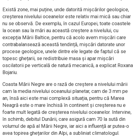
Există zone, mai puține, unde datorită mișcărilor geologice,
creșterea nivelului oceanelor este relativ mai mică sau chiar
nu se observă. De exemplu, în cazul Europei, toate coastele
la ocean sau la mări au această creștere a nivelului, cu
excepția Mării Baltice, pentru că acolo avem mișcări care
contrabalansează această tendință, mișcări datorate unor
procese geologice, unele dintre ele legate de faptul că se
topesc ghețarii, se redistribuie masa și apar mișcări
oscilatorii pe verticală de natură mecanică, a explicat Roxana
Bojariu.
Coasta Mării Negre are o rază de creștere a nivelului mării
cam la media nivelului oceanului planetar, cam de 3 mm pe
an, însă aici este mai complexă situația, pentru că Marea
Neagră este o mare închisă în continent și creșterea nu e
foarte mult legată de creșterea nivelului oceanelor. Intervine,
în schimb, debitul Dunării, care asigură cam 70 la sută din
volumul de apă al Mării Negre, iar aici a influență ar putea-o
avea topirea ghețarilor din Alpi, a subliniat climatologul.