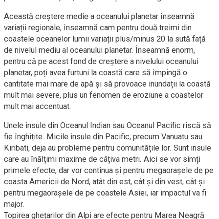
Această creștere medie a oceanului planetar înseamnă
variații regionale, înseamnă cam pentru două treimi din
coastele oceanelor lumii variații plus/minus 20 la sută față
de nivelul mediu al oceanului planetar. Înseamnă enorm,
pentru că pe acest fond de creștere a nivelului oceanului
planetar, poți avea furtuni la coastă care să împingă o
cantitate mai mare de apă și să provoace inundații la coastă
mult mai severe, plus un fenomen de eroziune a coastelor
mult mai accentuat.
Unele insule din Oceanul Indian sau Oceanul Pacific riscă să
fie înghițite. Micile insule din Pacific, precum Vanuatu sau
Kiribati, deja au probleme pentru comunitățile lor. Sunt insule
care au înălțimi maxime de câțiva metri. Aici se vor simți
primele efecte, dar vor continua și pentru megaorașele de pe
coasta Americii de Nord, atât din est, cât și din vest, cât și
pentru megaorașele de pe coastele Asiei, iar impactul va fi
major.
Topirea ghețarilor din Alpi are efecte pentru Marea Neagră