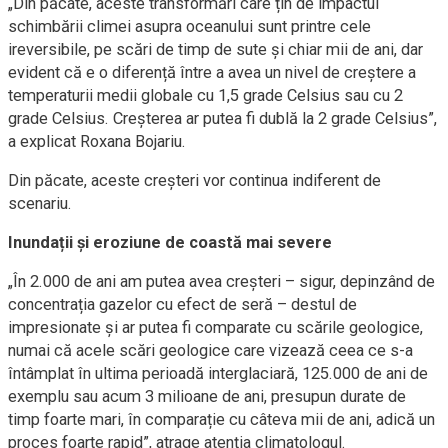
„Din păcate, aceste transformări care țin de impactul
schimbării climei asupra oceanului sunt printre cele
ireversibile, pe scări de timp de sute și chiar mii de ani, dar
evident că e o diferență între a avea un nivel de creștere a
temperaturii medii globale cu 1,5 grade Celsius sau cu 2
grade Celsius. Creșterea ar putea fi dublă la 2 grade Celsius”,
a explicat Roxana Bojariu.
Din păcate, aceste creșteri vor continua indiferent de
scenariu.
Inundații și eroziune de coastă mai severe
„În 2.000 de ani am putea avea creșteri – sigur, depinzând de
concentrația gazelor cu efect de seră – destul de
impresionate și ar putea fi comparate cu scările geologice,
numai că acele scări geologice care vizează ceea ce s-a
întâmplat în ultima perioadă interglaciară, 125.000 de ani de
exemplu sau acum 3 milioane de ani, presupun durate de
timp foarte mari, în comparație cu câteva mii de ani, adică un
proces foarte rapid”, atrage atenția climatologul.