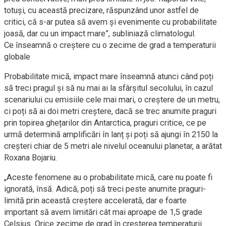
totuși, cu această precizare, răspunzând unor astfel de
critici, că s-ar putea să avem și evenimente cu probabilitate
joasă, dar cu un impact mare”, subliniază climatologul.
Ce înseamnă o creștere cu o zecime de grad a temperaturii
globale
Probabilitate mică, impact mare înseamnă atunci când poți
să treci pragul și să nu mai ai la sfârșitul secolului, în cazul
scenariului cu emisiile cele mai mari, o creștere de un metru,
ci poți să ai doi metri creștere, dacă se trec anumite praguri
prin topirea ghețarilor din Antarctica, praguri critice, ce pe
urmă determină amplificări în lanț și poți să ajungi în 2150 la
creșteri chiar de 5 metri ale nivelul oceanului planetar, a arătat
Roxana Bojariu.
„Aceste fenomene au o probabilitate mică, care nu poate fi
ignorată, însă. Adică, poți să treci peste anumite praguri-
limită prin această creștere accelerată, dar e foarte
important să avem limitări cât mai aproape de 1,5 grade
Celsius. Orice zecime de grad în creșterea temperaturii