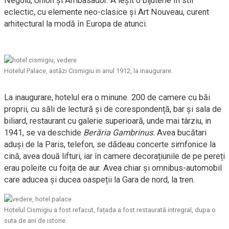
Negoiu, Union și Ambasador. A ieșit o bijuterie în stil
eclectic, cu elemente neo-clasice și Art Nouveau, curent
arhitectural la modă în Europa de atunci.
Hotelul Palace, astăzi Cismigiu in anul 1912, la inaugurare.
La inaugurare, hotelul era o minune. 200 de camere cu băi
proprii, cu săli de lectură și de corespondență, bar și sala de
biliard, restaurant cu galerie superioară, unde mai târziu, in
1941, se va deschide
Berăria Gambrinus.
Avea bucătari
aduși de la Paris, telefon, se dădeau concerte simfonice la
cină, avea două lifturi, iar în camere decorațiunile de pe pereți
erau poleite cu foița de aur. Avea chiar și omnibus-automobil
care aducea și ducea oaspeții la Gara de nord, la tren.
Hotelul Cismigiu a fost refacut, fațada a fost restaurată intregral, dupa o
suta de ani de istorie.