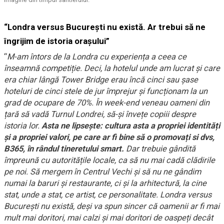
“Londra versus București nu există. Ar trebui să ne
îngrijim de istoria orașului”
“
M-am întors de la Londra cu experiența a ceea ce
înseamnă competiție. Deci, la hotelul unde am lucrat și care
era chiar lângă Tower Bridge erau încă cinci sau șase
hoteluri de cinci stele de jur împrejur și funcționam la un
grad de ocupare de 70%. În week-end veneau oameni din
țară să vadă Turnul Londrei, să-și învețe copiii despre
istoria lor.
Asta ne lipsește: cultura asta a propriei identități
și a propriei valori, pe care ar fi bine să o promovați si dvs,
B365, în rândul tineretului smart.
Dar trebuie gândită
împreună cu autoritățile locale, ca să nu mai cadă clădirile
pe noi. Să mergem în Centrul Vechi și să nu ne gândim
numai la baruri și restaurante, ci și la arhitectură, la cine
stat, unde a stat, ce artist, ce personalitate. Londra versus
București nu există, deși va spun sincer că oamenii ar fi mai
mult mai doritori, mai calzi și mai doritori de oaspeți decât