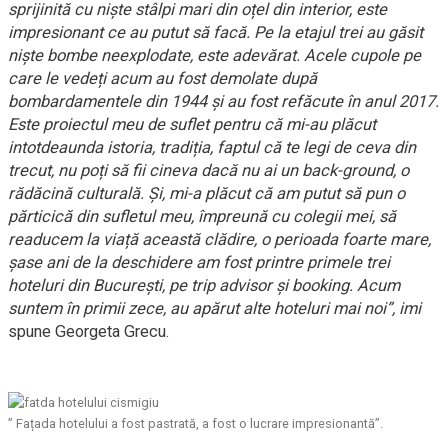
sprijinită cu niște stâlpi mari din oțel din interior, este
impresionant ce au putut să facă. Pe la etajul trei au găsit
niște bombe neexplodate, este adevărat. Acele cupole pe
care le vedeți acum au fost demolate după
bombardamentele din 1944 și au fost refăcute în anul 2017.
Este proiectul meu de suflet pentru că mi-au plăcut
intotdeaunda istoria, tradiția, faptul că te legi de ceva din
trecut, nu poți să fii cineva dacă nu ai un back-ground, o
rădăcină culturală. Și, mi-a plăcut că am putut să pun o
părticică din sufletul meu, împreună cu colegii mei, să
readucem la viață această clădire, o perioada foarte mare,
șase ani de la deschidere am fost printre primele trei
hoteluri din București, pe trip advisor și booking. Acum
suntem în primii zece, au apărut alte hoteluri mai noi”, imi
spune Georgeta Grecu.
” Fațada hotelului a fost pastrată, a fost o lucrare impresionantă”.