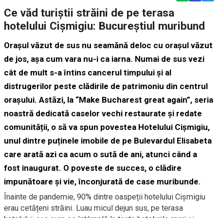
Ce văd turiștii străini de pe terasa
hotelului Cișmigiu: Bucureștiul muribund
Orașul văzut de sus nu seamănă deloc cu orașul văzut
de jos, așa cum vara nu-i ca iarna. Numai de sus vezi
cât de mult s-a întins cancerul timpului și al
distrugerilor peste clădirile de patrimoniu din centrul
orașului. Astăzi, la “Make Bucharest great again”, seria
noastră dedicată caselor vechi restaurate și redate
comunității, o să va spun povestea Hotelului Cișmigiu,
unul dintre puținele imobile de pe Bulevardul Elisabeta
care arată azi ca acum o sută de ani, atunci când a
fost inaugurat. O poveste de succes, o clădire
impunătoare și vie, înconjurată de case muribunde.
Înainte de pandemie, 90% dintre oaspeții hotelului Cișmigiu
erau cetățeni străini. Luau micul dejun sus, pe terasa