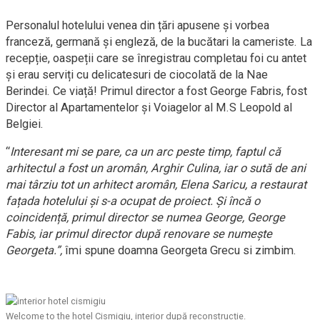
Personalul hotelului venea din țări apusene și vorbea
franceză, germană și engleză, de la bucătari la cameriste. La
recepție, oaspeții care se înregistrau completau foi cu antet
și erau serviți cu delicatesuri de ciocolată de la Nae
Berindei. Ce viață! Primul director a fost George Fabris, fost
Director al Apartamentelor și Voiagelor al M.S Leopold al
Belgiei.
“
Interesant mi se pare, ca un arc peste timp, faptul că
arhitectul a fost un aromân, Arghir Culina, iar o sută de ani
mai târziu tot un arhitect aromân, Elena Saricu, a restaurat
fațada hotelului și s-a ocupat de proiect. Și încă o
coincidență, primul director se numea George, George
Fabis, iar primul director după renovare se numește
Georgeta.”,
îmi spune doamna Georgeta Grecu si zimbim.
Welcome to the hotel Cismigiu, interior după reconstrucție.