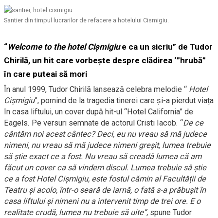
Santier din timpul lucrarilor de refacere a hotelului Cismigiu.
“
Welcome to the hotel Cișmigiu
e ca un sicriu” de Tudor
Chirilă, un hit care vorbește despre clădirea ‘”hrubă”
în care puteai să mori
În anul 1999, Tudor Chirilă lansează celebra melodie “
Hotel
Cișmigiu
”, pornind de la tragedia tinerei care și-a pierdut viața
în casa liftului, un cover după hit-ul “Hotel California” de
Eagels. Pe versuri semnate de actorul Cristi Iacob. “
De ce
cântăm noi acest cântec? Deci, eu nu vreau să mă judece
nimeni, nu vreau să mă judece nimeni greșit, lumea trebuie
să știe exact ce a fost. Nu vreau să creadă lumea că am
făcut un cover ca să vindem discul. Lumea trebuie să știe
ce a fost Hotel Cișmigiu, este fostul cămin al Facultății de
Teatru și acolo, într-o seară de iarnă, o fată s-a prăbușit în
casa liftului și nimeni nu a intervenit timp de trei ore. E o
realitate crudă, lumea nu trebuie să uite”,
spune Tudor