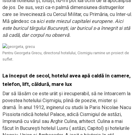
istoria hotelului și, totuși, nu-mi pot lua ochii de la apocalipsa
de jos. De sus, vezi ca-n palmă dimensiunea distrugerilor
care se învecinează cu Cercul Militar, cu Primăria, cu Inter-ul.
Mă gândesc ca a
ici este miezul capitalei europene.
Aici
este buricul târgului București, iar buricul s-a înnegrit si stă
să cadă, dar corpul nu observă.
Pentru Georgeta Grecu, directorul hotelului, Cismigiu ramine un proiect de
suflet.
La început de secol, hotelul avea apă caldă în camere,
telefon, lift, căldură, mare lux
Dar să lăsăm ce este urât și irecuperabil, să ne întoarcem la
povestea hotelului Cișmigiu, plină de poezie, mister și
dramă. În anul 1912, inginerul cu studii la Paris Nicolae Nacu
Pissiota ridică hotelul Palace, adică Cismigiul de astăzi,
împreună cu vărul sau Arghir Culina, arhitect. Culina a mai
făcut în București hotelul Luvru ( astăzi, Capitol) și hotelurile