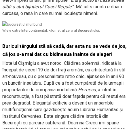
wiew impresionant, și îmi spune “
uitați acolo în casa aceea
albă a stat bijutierul Casei Regale”.
Mă uit și acolo e doar o
carcasa, o rană în care nu mai locuiește nimeni.
Wiew catre Intercontinental, kilometrul zero al Bucurestiului.
Buricul târgului stă să cadă, dar asta nu se vede de jos,
că jos s-a mai dat cu bidineaua înainte de alegeri
Hotelul Cișmigiu a avut noroc. Clădirea solemnă, ridicată la
început de secol 19 de doi frați aromâni, cu arhitectură în stil
art-nouveau, cu o personalitate retro chic, ajunsese în anii 90
un buncăr insalubru. După ce a fost cumpărată de la urmașii
proprietarilor de compania imobiliară
Hercesa
, a intrat în
reconstrucție, a fost păstrată doar fațada pentru că restul era
prea degradat. Elegantul edificiu a devenit un ansamblu
multifuncțional care găzduiește acum Librăria Humanitas și
Institutul Cervantes. Este singura clădire istorică din
București cu parcare subterană. Doamna Grecu îmi spune