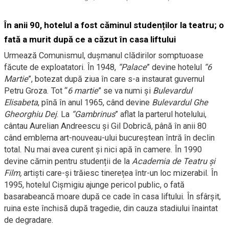
În anii 90, hotelul a fost căminul studenților la teatru; o
fată a murit după ce a căzut în casa liftului
Urmează Comunismul, dușmanul clădirilor somptuoase
făcute de exploatatori. În 1948,
“Palace
” devine hotelul
“6
Martie
”, botezat după ziua în care s-a instaurat guvernul
Petru Groza. Tot “
6 martie
” se va numi și
Bulevardul
Elisabeta
, pînă în anul 1965, când devine
Bulevardul Ghe
Gheorghiu Dej
. La
“Gambrinus
” aflat la parterul hotelului,
cântau Aurelian Andreescu și Gil Dobrică, până în anii 80
când emblema art-nouveau-ului bucureștean întră în declin
total. Nu mai avea curent și nici apă în camere. În 1990
devine cămin pentru studenții de la
Academia de Teatru și
Film,
artiști care-și trăiesc tinerețea într-un loc mizerabil. În
1995, hotelul Cișmigiu ajunge pericol public, o fată
basarabeancă moare după ce cade în casa liftului. În sfârșit,
ruina este închisă după tragedie, din cauza stadiului înaintat
de degradare.