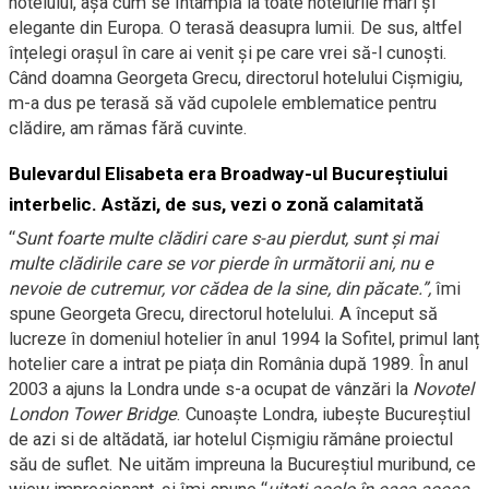
hotelului, așa cum se întâmplă la toate hotelurile mari și
elegante din Europa. O terasă deasupra lumii. De sus, altfel
înțelegi orașul în care ai venit și pe care vrei să-l cunoști.
Când doamna Georgeta Grecu, directorul hotelului Cișmigiu,
m-a dus pe terasă să văd cupolele emblematice pentru
clădire, am rămas fără cuvinte.
Bulevardul Elisabeta era Broadway-ul Bucureștiului
interbelic. Astăzi, de sus, vezi o zonă calamitată
“
Sunt foarte multe clădiri care s-au pierdut, sunt și mai
multe clădirile care se vor pierde în următorii ani, nu e
nevoie de cutremur, vor cădea de la sine, din păcate.”,
îmi
spune Georgeta Grecu, directorul hotelului. A început să
lucreze în domeniul hotelier în anul 1994 la Sofitel, primul lanț
hotelier care a intrat pe piața din România după 1989. În anul
2003 a ajuns la Londra unde s-a ocupat de vânzări la
Novotel
London Tower Bridge
. Cunoaște Londra, iubește Bucureștiul
de azi si de altădată, iar hotelul Cișmigiu rămâne proiectul
său de suflet. Ne uităm impreuna la Bucureștiul muribund, ce