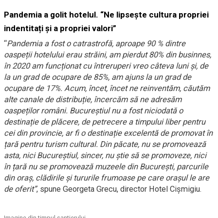
Pandemia a golit hotelul. “Ne lipsește cultura propriei
indentitați și a propriei valori”
“
Pandemia a fost o catrastrofă, aproape 90 % dintre
oaspeții hotelului erau străini, am pierdut 80% din businnes,
în 2020 am funcționat cu întreruperi vreo câteva luni și, de
la un grad de ocupare de 85%, am ajuns la un grad de
ocupare de 17%. Acum, încet, încet ne reinventăm, căutăm
alte canale de distribuție, încercăm să ne adresăm
oaspeților români. Bucureștiul nu a fost niciodată o
destinație de plăcere, de petrecere a timpului liber pentru
cei din provincie, ar fi o destinație excelentă de promovat în
țară pentru turism cultural. Din păcate, nu se promovează
asta, nici Bucureștiul, sincer, nu știe să se promoveze, nici
în țară nu se promovează muzeele din București, parcurile
din oraș, clădirile și tururile frumoase pe care orașul le are
de oferit”
, spune Georgeta Grecu, director Hotel Cișmigiu.
Imagine din timpul santierului.