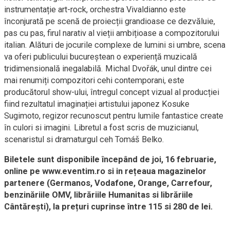
instrumentație art-rock, orchestra Vivaldianno este
înconjurată pe scenă de proiecții grandioase ce dezvăluie,
pas cu pas, firul narativ al vieții ambițioase a compozitorului
italian. Alături de jocurile complexe de lumini si umbre, scena
va oferi publicului bucureștean o experiență muzicală
tridimensională inegalabilă. Michal Dvořák, unul dintre cei
mai renumiți compozitori cehi contemporani, este
producătorul show-ului, întregul concept vizual al producției
fiind rezultatul imaginației artistului japonez Kosuke
Sugimoto, regizor recunoscut pentru lumile fantastice create
în culori si imagini. Libretul a fost scris de muzicianul,
scenaristul si dramaturgul ceh Tomáš Belko.
Biletele sunt disponibile începând de joi, 16 februarie,
online pe www.eventim.ro si in rețeaua magazinelor
partenere (Germanos, Vodafone, Orange, Carrefour,
benzinăriile OMV, librăriile Humanitas si librăriile
Cântărești), la prețuri cuprinse între 115 si 280 de lei.