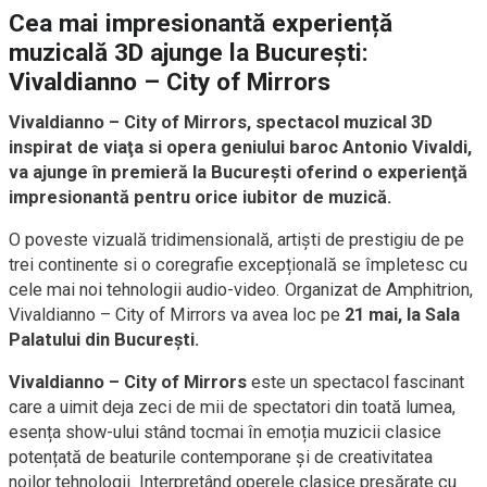
Cea mai impresionantă experiență
muzicală 3D ajunge la București:
Vivaldianno – City of Mirrors
Vivaldianno – City of Mirrors, spectacol muzical 3D
inspirat de viaţa si opera geniului baroc Antonio Vivaldi,
va ajunge în premieră la Bucureşti oferind o experienţă
impresionantă pentru orice iubitor de muzică.
O poveste vizuală tridimensională, artiști de prestigiu de pe
trei continente si o coregrafie excepțională se împletesc cu
cele mai noi tehnologii audio-video. Organizat de Amphitrion,
Vivaldianno – City of Mirrors va avea loc pe
21 mai, la Sala
Palatului din București.
Vivaldianno – City of Mirrors
este un spectacol fascinant
care a uimit deja zeci de mii de spectatori din toată lumea,
esența show-ului stând tocmai în emoția muzicii clasice
potențată de beaturile contemporane și de creativitatea
noilor tehnologii. Interpretând operele clasice presărate cu