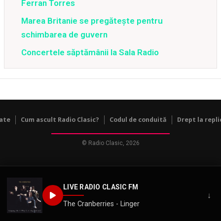
Ferran Torres
Marea Britanie se pregătește pentru
schimbarea de guvern
Concertele săptămânii la Sala Radio
tate
Cum ascult Radio Clasic?
Codul de conduită
Drept la repli
© Radio Clasic, 2026
LIVE RADIO CLASIC FM
↓
The Cranberries - Linger