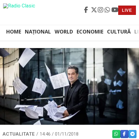
LIVE
HOME
NAȚIONAL
WORLD
ECONOMIE
CULTURĂ
L
ACTUALITATE
14:46 / 01/11/2018
WHATSAPP
FACEBO
TEL