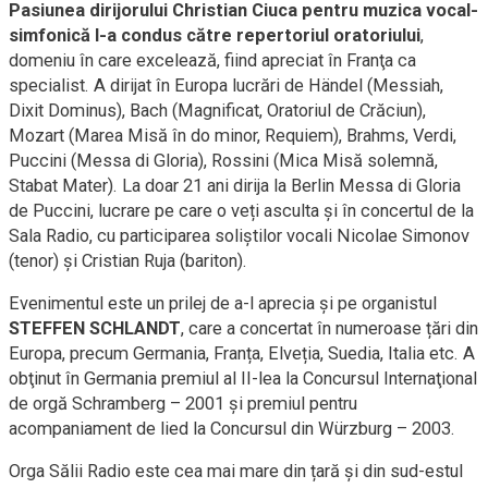
Pasiunea dirijorului Christian Ciuca pentru muzica vocal-
simfonică l-a condus către repertoriul oratoriului
,
domeniu în care excelează, fiind apreciat în Franţa ca
specialist. A dirijat în Europa lucrări de Händel (Messiah,
Dixit Dominus), Bach (Magnificat, Oratoriul de Crăciun),
Mozart (Marea Misă în do minor, Requiem), Brahms, Verdi,
Puccini (Messa di Gloria), Rossini (Mica Misă solemnă,
Stabat Mater). La doar 21 ani dirija la Berlin Messa di Gloria
de Puccini, lucrare pe care o veți asculta și în concertul de la
Sala Radio, cu participarea soliștilor vocali Nicolae Simonov
(tenor) și Cristian Ruja (bariton).
Evenimentul este un prilej de a-l aprecia și pe organistul
STEFFEN SCHLANDT
, care a concertat în numeroase țări din
Europa, precum Germania, Franța, Elveția, Suedia, Italia etc. A
obţinut în Germania premiul al II-lea la Concursul Internaţional
de orgă Schramberg – 2001 şi premiul pentru
acompaniament de lied la Concursul din Würzburg – 2003.
Orga Sălii Radio este cea mai mare din țară şi din sud-estul