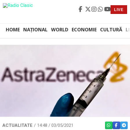
LIVE
HOME
NAȚIONAL
WORLD
ECONOMIE
CULTURĂ
L
ACTUALITATE
14:48 / 03/05/2021
WHATSAPP
FACEBO
TEL