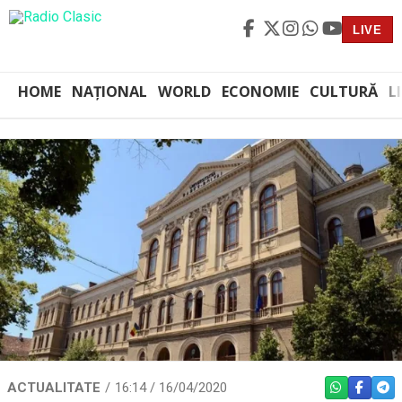
LIVE
HOME
NAȚIONAL
WORLD
ECONOMIE
CULTURĂ
L
ACTUALITATE
16:14 / 16/04/2020
WHATSAPP
FACEBO
TEL