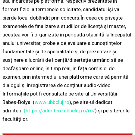
sau încărcate pe platformă, respectiv prezentate în
format fizic la termenele solicitate, candidatul își va
pierde locul dobândit prin concurs.În ceea ce privește
examenele de finalizare a studiilor de licență și master,
acestea vor fi organizate în perioada stabilită la începutul
anului universitar, probele de evaluare a cunoștințelor
fundamentale și de specialitate și de prezentare și
susținere a lucrării de licență/disertație urmând să se
desfășoare online, în timp real, în fața comisiei de
examen, prin intermediul unei platforme care să permită
dialogul și înregistrarea de conținut audio-video.
Informațiile pot fi consultate pe site-ul Universității
Babeș-Bolyai (
www.ubbcluj.ro
), pe site-ul dedicat
admiterii
(https://admitere.ubbcluj.ro/ro/
) și pe site-urile
facultăților.