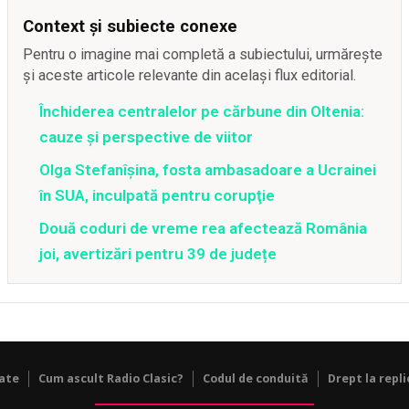
Context și subiecte conexe
Pentru o imagine mai completă a subiectului, urmărește
și aceste articole relevante din același flux editorial.
Închiderea centralelor pe cărbune din Oltenia:
cauze și perspective de viitor
Olga Stefanîşina, fosta ambasadoare a Ucrainei
în SUA, inculpată pentru corupţie
Două coduri de vreme rea afectează România
joi, avertizări pentru 39 de județe
tate
Cum ascult Radio Clasic?
Codul de conduită
Drept la repli