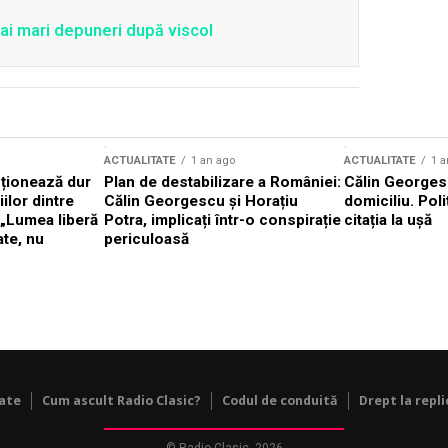
ai mari depuneri după viscol
ACTUALITATE
1 an ago
ACTUALITATE
1 a
cționează dur
Plan de destabilizare a României:
Călin Georgesc
ilor dintre
Călin Georgescu și Horațiu
domiciliu. Poli
 „Lumea liberă
Potra, implicați într-o conspirație
citația la ușă
ate, nu
periculoasă
tate
Cum ascult Radio Clasic?
Codul de conduită
Drept la repli