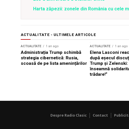
Harta zăpezii: zonele din România cu cele m
ACTUALITATE - ULTIMELE ARTICOLE
ACTUALITATE
1 an ago
ACTUALITATE
1 an ago
Administrația Trump schimbă
Elena Lasconi rea
strategia cibernetică: Rusia,
după eșecul discuți
scoasă de pe lista amenințărilor
Trump și Zelenski:
înseamnă solidarit
trădare!”
Despre Radio Clasic
Contact
Publici