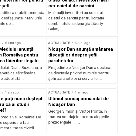
 interviurilor pentru
Sidex Galați: Investitori mari
-șefi
cer caietul de sarcini
stiției a stabilit perioada
Mai mulți investitori au solicitat
i desfășurate interviurile
caietul de sarcini pentru licitația
ile de...
combinatului siderurgic Liberty
Galați,...
E
6 luni ago
ACTUALITATE
6 luni ago
 Mediului anunță
Nicușor Dan anunță amânarea
n Romsilva pentru
discuțiilor despre șefii
 tăierilor ilegale
parchetelor
iului, Diana Buzoianu, a
Președintele Nicușor Dan a declarat
 speră ca săptămâna
că discuțiile privind numirile pentru
fie adoptată...
șefii parchetelor și serviciilor...
E
1 an ago
ACTUALITATE
1 an ago
te poți numi deștept
Ultimul sondaj comandat de
u că ai studii
Nicușor Dan
e!?
George Simion și Victor Ponta, în
fruntea sondajelor pentru alegerile
rvegia vs. România: De
prezidențiale ...
le superioare fac
 mentalitatea civică...