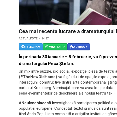
Cea mai recenta lucrare a dramaturgului P
ACTUALITATE
14:27
TELEGRAM
WHATSAPP
FACEBOOK
În perioada 30 ianuarie – 5 februarie, va fi prezen
dramaturgului Peca Ștefan.
Un mix între puzzle, joc social, expoziție, piesă de teatru a
(#TheNewOldHome)
va fi găzduit de spațiile expozițion
interacțiunii constructive dintre arta contemporană, știință
cartierul Kreuzberg. Vernisajul, care va avea loc pe data de
seria evenimentelor de deschidere ale noului teatru tak 
#Noulvechiacasă i
nvestighează participarea politică a o
populației europene. Conceptul, textul și muzica sunt real
fiind Anda Pop. Lista completă a artiștilor invitați se 