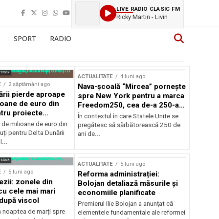
LIVE RADIO CLASIC FM
Ricky Martin - Livin
SPORT
RADIO
rstock
ACTUALITATE
4 luni ago
E
2 săptămâni ago
Nava-școală “Mircea” pornește
ării pierde aproape
spre New York pentru a marca
ioane de euro din
Freedom250, cea de-a 250-a
tru proiecte
aniversare a Statelor Unite
În contextul în care Statele Unite se
de milioane de euro din
pregătesc să sărbătorească 250 de
ți pentru Delta Dunării
ani de...
...
rstock
ACTUALITATE
5 luni ago
E
5 luni ago
Reforma administrației:
ezii: zonele din
Bolojan detaliază măsurile și
u cele mai mari
economiile planificate
după viscol
Premierul Ilie Bolojan a anunțat că
n noaptea de marți spre
elementele fundamentale ale reformei