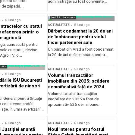
generat un strat
administrației au fost convenite...
v de zăpadă...
Sursă foto: Shutterstock
E
5 luni ago
ACTUALITATE
5 luni ago
ntractelor cu statul
Bărbat condamnat la 20 de ani
e afacerea printr-o
de închisoare pentru violul
e agricolă
fiicei partenerei sale
gu, cunoscută pentru
Un bărbat din Arad a fost condamnat
sale cu statul, devine
la 20 de ani de închisoare pentru...
 Agro TV, o...
rstock
ACTUALITATE
5 luni ago
E
5 luni ago
Volumul tranzacțiilor
rile ISU București
imobiliare din 2025: scădere
ertizării de ninsori
semnificativă față de 2024
Volumul total al tranzacțiilor
l General pentru Situații
imobiliare din 2025 a fost de
a emis recomandări
aproximativ 525 de milioane...
ție, în urma avertizării...
E
6 luni ago
ACTUALITATE
6 luni ago
 Justiției anunță
Noul interes pentru fostul