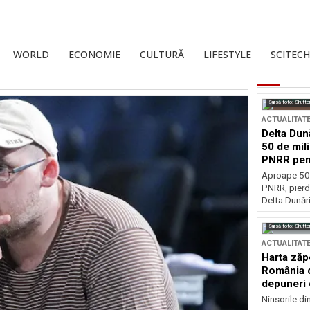
WORLD
ECONOMIE
CULTURĂ
LIFESTYLE
SCITECH
Sursă foto: Shutte
ACTUALITAT
Delta Dun
50 de mil
PNRR pen
esențiale
Aproape 50 
PNRR, pierdu
Delta Dunării
Sursă foto: Shutte
ACTUALITAT
Harta zăp
România c
depuneri 
Ninsorile di