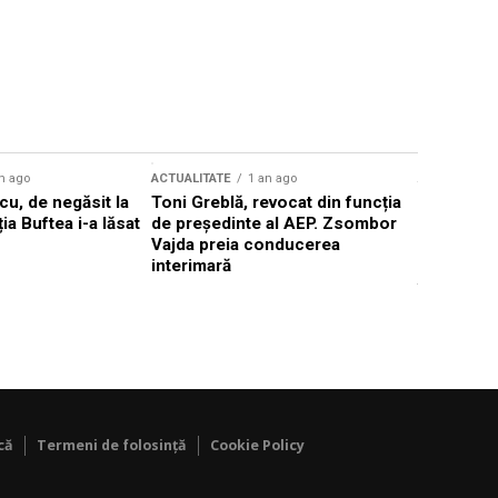
n ago
ACTUALITATE
1 an ago
ACTUALITATE
u, de negăsit la
Toni Greblă, revocat din funcția
Ilie Boloj
ția Buftea i-a lăsat
de președinte al AEP. Zsombor
alegerilor
Vajda preia conducerea
constituți
interimară
concentră
viitoarelo
că
Termeni de folosință
Cookie Policy