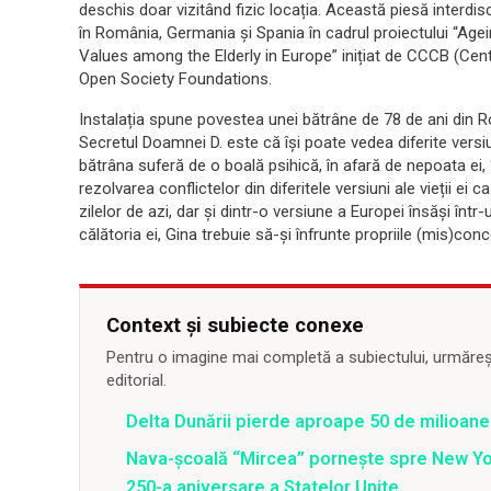
deschis doar vizitând fizic locația. Această piesă interd
în România, Germania și Spania în cadrul proiectului “Agei
Values among the Elderly in Europe” inițiat de CCCB (Cent
Open Society Foundations.
Instalația spune povestea unei bătrâne de 78 de ani din R
Secretul Doamnei D. este că își poate vedea diferite versiun
bătrâna suferă de o boală psihică, în afară de nepoata ei,
rezolvarea conflictelor din diferitele versiuni ale vieții e
zilelor de azi, dar și dintr-o versiune a Europei însăși într-
călătoria ei, Gina trebuie să-și înfrunte propriile (mis)conce
Context și subiecte conexe
Pentru o imagine mai completă a subiectului, urmărește
editorial.
Delta Dunării pierde aproape 50 de milioane
Nava-școală “Mircea” pornește spre New Y
250-a aniversare a Statelor Unite