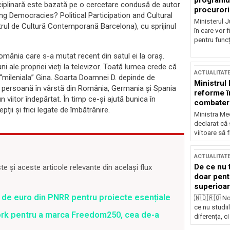
programul
isciplinară este bazată pe o cercetare condusă de autor
procurori
ng Democracies? Political Participation and Cultural
Ministerul Ju
rul de Cultură Contemporană Barcelona), cu sprijinul
în care vor f
pentru funcți
omânia care s-a mutat recent din satul ei la oraș.
i ale propriei vieți la televizor. Toată lumea crede că
ACTUALITAT
 “mileniala” Gina. Soarta Doamnei D. depinde de
Ministrul
i ca persoană în vârstă din România, Germania și Spania
reforme î
un viitor îndepărtat. În timp ce-și ajută bunica în
combaterea
pții și frici legate de îmbătrânire.
Ministra Med
declarat că
viitoare să 
ACTUALITAT
De ce nu 
 și aceste articole relevante din același flux
doar pentr
superioar
 de euro din PNRR pentru proiecte esențiale
🇳🇴🇷🇴 No
ce nu studii
ork pentru a marca Freedom250, cea de-a
diferența, ci