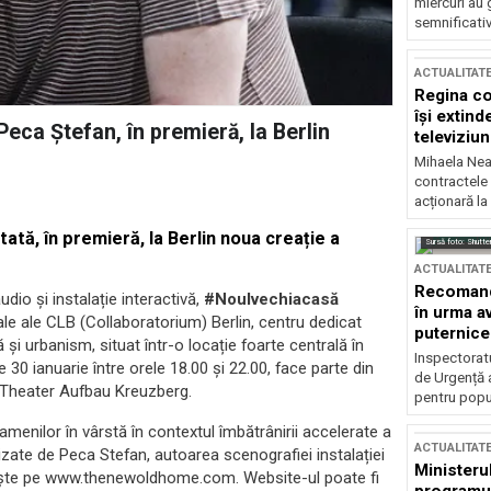
miercuri au 
semnificati
ACTUALITAT
Regina co
își extind
eca Ștefan, în premieră, la Berlin
televiziun
Mihaela Nea
contractele 
acționară la
tată, în premieră, la Berlin noua creație a
Sursă foto: Shutte
ACTUALITAT
Recomandă
udio și instalație interactivă,
#Noulvechiacasă
în urma av
ale ale CLB (Collaboratorium) Berlin, centru dedicat
puternice
 și urbanism, situat într-o locație foarte centrală în
Inspectoratu
 30 ianuarie între orele 18.00 și 22.00, face parte din
de Urgență 
– Theater Aufbau Kreuzberg.
pentru popula
amenilor în vârstă în contextul îmbătrânirii accelerate a
ACTUALITAT
izate de Peca Stefan, autoarea scenografiei instalației
Ministerul
găsește pe www.thenewoldhome.com. Website-ul poate fi