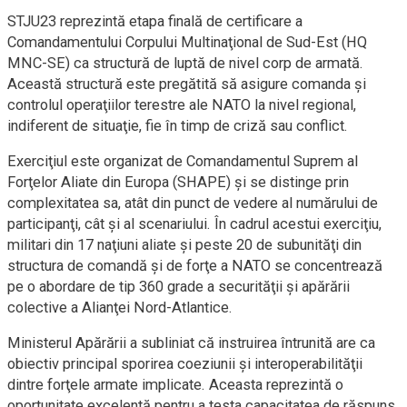
STJU23 reprezintă etapa finală de certificare a
Comandamentului Corpului Multinaţional de Sud-Est (HQ
MNC-SE) ca structură de luptă de nivel corp de armată.
Această structură este pregătită să asigure comanda şi
controlul operaţiilor terestre ale NATO la nivel regional,
indiferent de situaţie, fie în timp de criză sau conflict.
Exerciţiul este organizat de Comandamentul Suprem al
Forţelor Aliate din Europa (SHAPE) şi se distinge prin
complexitatea sa, atât din punct de vedere al numărului de
participanţi, cât şi al scenariului. În cadrul acestui exerciţiu,
militari din 17 naţiuni aliate şi peste 20 de subunităţi din
structura de comandă şi de forţe a NATO se concentrează
pe o abordare de tip 360 grade a securităţii şi apărării
colective a Alianţei Nord-Atlantice.
Ministerul Apărării a subliniat că instruirea întrunită are ca
obiectiv principal sporirea coeziunii şi interoperabilităţii
dintre forţele armate implicate. Aceasta reprezintă o
oportunitate excelentă pentru a testa capacitatea de răspuns,