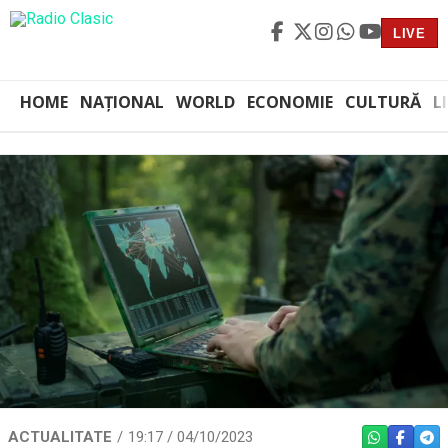
LIVE
HOME
NAȚIONAL
WORLD
ECONOMIE
CULTURĂ
L
ACTUALITATE
19:17 / 04/10/2023
WHATSAPP
FACEBO
TEL