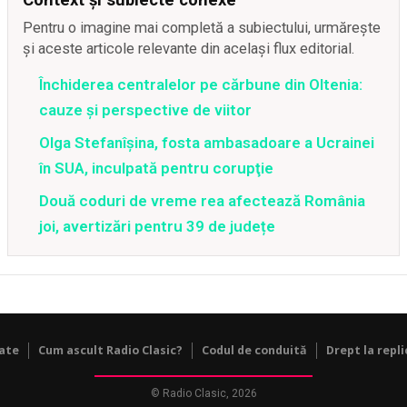
Pentru o imagine mai completă a subiectului, urmărește
și aceste articole relevante din același flux editorial.
Închiderea centralelor pe cărbune din Oltenia:
cauze și perspective de viitor
Olga Stefanîşina, fosta ambasadoare a Ucrainei
în SUA, inculpată pentru corupţie
Două coduri de vreme rea afectează România
joi, avertizări pentru 39 de județe
tate
Cum ascult Radio Clasic?
Codul de conduită
Drept la repli
© Radio Clasic, 2026