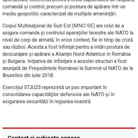
comandă şi control, precum şi postura de apărare într-un
mediu geopolitic caracterizat de multiple ameninţări.
Corpul Multinaţional de Sud-Est (MNC-SE) are rolul de a
asigura comanda şi controlul operaţiilor terestre ale NATO la
nivel de corp de armată, în orice context, fie în timp de criză
sau război. Acesta a fost înfiinţat pentru a întări postura de
descurajare şi apărare a Alianţei Nord-Atlantice în România
şi Bulgaria. Iniţiativa de înfiinţare a acestei structuri a fost
anunţată de Preşedintele României la Summit-ul NATO de la
Bruxelles din iulie 2018.
Exerciţiul STJU23 reprezintă un pas important în
consolidarea capacităţilor defensive ale NATO şi în
asigurarea securităţii în regiunea noastră.
Context și subiecte conexe