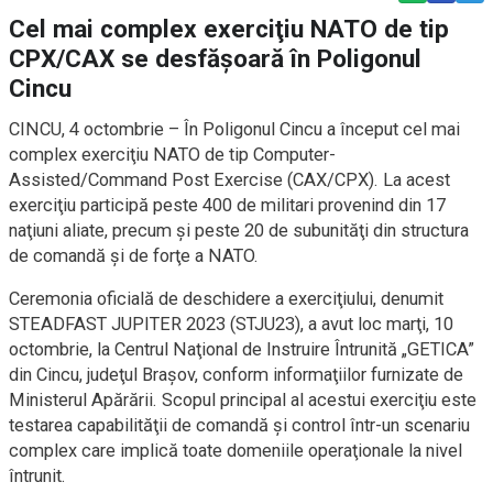
Cel mai complex exerciţiu NATO de tip
CPX/CAX se desfăşoară în Poligonul
Cincu
CINCU, 4 octombrie – În Poligonul Cincu a început cel mai
complex exerciţiu NATO de tip Computer-
Assisted/Command Post Exercise (CAX/CPX). La acest
exerciţiu participă peste 400 de militari provenind din 17
naţiuni aliate, precum şi peste 20 de subunităţi din structura
de comandă şi de forţe a NATO.
Ceremonia oficială de deschidere a exerciţiului, denumit
STEADFAST JUPITER 2023 (STJU23), a avut loc marţi, 10
octombrie, la Centrul Naţional de Instruire Întrunită „GETICA”
din Cincu, judeţul Braşov, conform informaţiilor furnizate de
Ministerul Apărării. Scopul principal al acestui exerciţiu este
testarea capabilităţii de comandă şi control într-un scenariu
complex care implică toate domeniile operaţionale la nivel
întrunit.