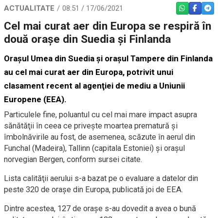
ACTUALITATE
08:51 / 17/06/2021
WHATSAPP
FACEBO
TEL
Cel mai curat aer din Europa se respiră în
două orașe din Suedia și Finlanda
Oraşul Umea din Suedia şi oraşul Tampere din Finlanda
au cel mai curat aer din Europa, potrivit unui
clasament recent al agenţiei de mediu a Uniunii
Europene (EEA).
Particulele fine, poluantul cu cel mai mare impact asupra
sănătăţii în ceea ce priveşte moartea prematură şi
îmbolnăvirile au fost, de asemenea, scăzute în aerul din
Funchal (Madeira), Tallinn (capitala Estoniei) şi oraşul
norvegian Bergen, conform sursei citate.
Lista calităţii aerului s-a bazat pe o evaluare a datelor din
peste 320 de oraşe din Europa, publicată joi de EEA.
Dintre acestea, 127 de oraşe s-au dovedit a avea o bună