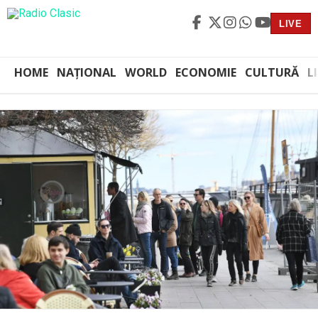
LIVE
HOME
NAȚIONAL
WORLD
ECONOMIE
CULTURĂ
L