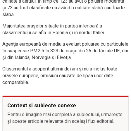
calitate a aerului, în timp ce 123 au avut o poluare moderată
şi 73 au fost clasificate ca având o calitate slabă sau foarte
slabă.
Majoritatea oraşelor situate în partea inferioară a
clasamentului se află în Polonia şi în nordul Italiei.
Agenţia europeană de mediu a evaluat poluarea cu particulele
în suspensie PM2.5 în 323 de oraşe din 26 de ţări ale UE, dar
şi din Islanda, Norvegia şi Elveţia.
Clasamentul a acoperit ultimii doi ani şi nu a inclus toate
oraşele europene, omisiuni cauzate de lipsa unor date
comparabile.
Context și subiecte conexe
Pentru o imagine mai completă a subiectului, urmărește
și aceste articole relevante din același flux editorial.