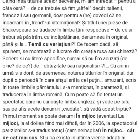
Citind însă titlurile acelor secvențe, m-am întrebat – pentru a
câta oară? – de ce trebuie să fim „altfel” decât italienii,
francezii sau germanii, doar pentru a (ne) dovedi că ne
încadrăm în „trend”-ul internațional? Și titlul unei piese de
Shakespeare se traduce în limba țării respective – de ce ar
trebui să păstrăm, cu încăpățânare, denumirea în original,
până și la…
Temă cu variațiuni
?! Ce facem dacă, să
spunem, se montează o lucrare din creația rusă sau chineză?
Scriem și cu litere specifice, numai să nu fim acuzați (de
cine? de ce?) de… obtuzitate sau naționalism?!… Cu ani în
urmă s-a dorit, de asemenea, notarea titlurilor în original, dar
după o perioadă în care afișul arăta cel puțin… amuzant, scris
în toate limbile pământului, s-a menționat, în paranteză, și
traducerea în limba română. Cum poate să fie tentat un
spectator, care nu cunoaște limba engleză și vede pe site
sau pe afiș acele denumiri „ciudate”, să vadă acest triptic?
Primul moment se poate denumi
În mijloc
(eventual
La
mijloc
), la al doilea fiind mai dificil, dar în 2006, la spectacolul
parizienilor s-a tradus totuși (cam neinspirat)
În mijloc… cât
de cât mai sus
. Știu că există în ultima vreme adepți ai