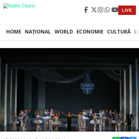
LIVE
HOME
NAȚIONAL
WORLD
ECONOMIE
CULTURĂ
L