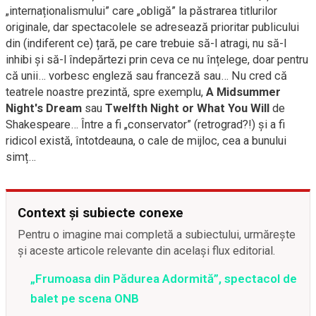
„internaționalismului” care „obligă” la păstrarea titlurilor
originale, dar spectacolele se adresează prioritar publicului
din (indiferent ce) țară, pe care trebuie să-l atragi, nu să-l
inhibi și să-l îndepărtezi prin ceva ce nu înțelege, doar pentru
că unii… vorbesc engleză sau franceză sau… Nu cred că
teatrele noastre prezintă, spre exemplu,
A Midsummer
Night's Dream
sau
Twelfth Night or What You Will
de
Shakespeare… Între a fi „conservator” (retrograd?!) și a fi
ridicol există, întotdeauna, o cale de mijloc, cea a bunului
simț…
Context și subiecte conexe
Pentru o imagine mai completă a subiectului, urmărește
și aceste articole relevante din același flux editorial.
„Frumoasa din Pădurea Adormită”, spectacol de
balet pe scena ONB