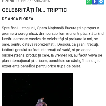
CRONICI
13:17 / 15/06/2016
WHATSAPP
FACEBO
TEL
CELEBRITĂȚI ÎN… TRIPTIC
DE ANCA FLOREA
Spre finalul stagiunii, Opera Națională București a propus o
premieră coregrafică, din nou sub forma unui triptic, alăturând
lucrări semnate cândva de celebrități și preluate la noi, se
pare, pentru câteva reprezentații. Desigur, ca și anii trecuți,
iubitorii genului au fost interesați să vadă, și pe scena
bucureșteană, producții care, la vremea lor, au făcut vâlvă pe
plan internațional și, oricum, constituie un câștig în sine și o
experiență benefică pentru orice trupă de balet.