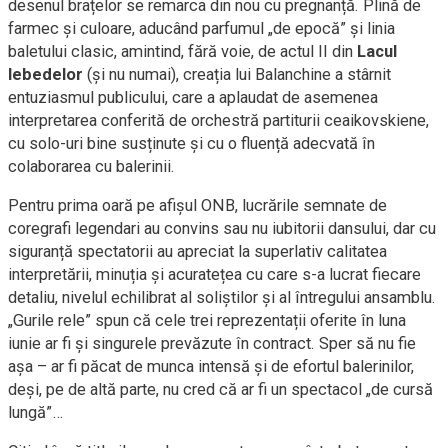
desenul brațelor se remarca din nou cu pregnanță. Plină de
farmec și culoare, aducând parfumul „de epocă” și linia
baletului clasic, amintind, fără voie, de actul II din
Lacul
lebedelor
(și nu numai), creația lui Balanchine a stârnit
entuziasmul publicului, care a aplaudat de asemenea
interpretarea conferită de orchestră partiturii ceaikovskiene,
cu solo-uri bine susținute și cu o fluență adecvată în
colaborarea cu balerinii.
Pentru prima oară pe afișul ONB, lucrările semnate de
coregrafi legendari au convins sau nu iubitorii dansului, dar cu
siguranță spectatorii au apreciat la superlativ calitatea
interpretării, minuția și acuratețea cu care s-a lucrat fiecare
detaliu, nivelul echilibrat al soliștilor și al întregului ansamblu.
„Gurile rele” spun că cele trei reprezentații oferite în luna
iunie ar fi și singurele prevăzute în contract. Sper să nu fie
așa – ar fi păcat de munca intensă și de efortul balerinilor,
deși, pe de altă parte, nu cred că ar fi un spectacol „de cursă
lungă”…