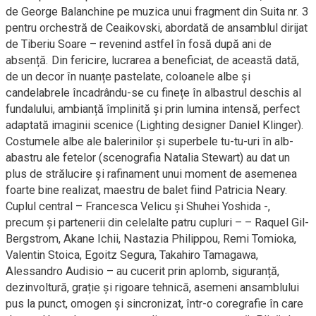
de George Balanchine pe muzica unui fragment din Suita nr. 3
pentru orchestră de Ceaikovski, abordată de ansamblul dirijat
de Tiberiu Soare – revenind astfel în fosă după ani de
absență. Din fericire, lucrarea a beneficiat, de această dată,
de un decor în nuanțe pastelate, coloanele albe și
candelabrele încadrându-se cu finețe în albastrul deschis al
fundalului, ambianță împlinită și prin lumina intensă, perfect
adaptată imaginii scenice (Lighting designer Daniel Klinger).
Costumele albe ale balerinilor și superbele tu-tu-uri în alb-
abastru ale fetelor (scenografia Natalia Stewart) au dat un
plus de strălucire și rafinament unui moment de asemenea
foarte bine realizat, maestru de balet fiind Patricia Neary.
Cuplul central – Francesca Velicu și Shuhei Yoshida -,
precum și partenerii din celelalte patru cupluri – – Raquel Gil-
Bergstrom, Akane Ichii, Nastazia Philippou, Remi Tomioka,
Valentin Stoica, Egoitz Segura, Takahiro Tamagawa,
Alessandro Audisio – au cucerit prin aplomb, siguranță,
dezinvoltură, grație și rigoare tehnică, asemeni ansamblului
pus la punct, omogen și sincronizat, într-o coregrafie în care