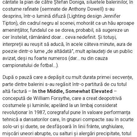
cântate la pian de către Ștefan Doniga, siluetele balerinilor, în
costume rafinate (semnate de Anthony Dowell) s-au
desprins, într-o lumină difuză (Lighting design Jennifer
Tipton), din cadrul negru al scenei, mohorât ca un hău aproape
amenințător, fundalul ce se dorea, probabil, să sugereze un
cer înstelat, rămânând doar… ceva nedefinit. Și totuși,
interpreții au reușit să aducă, în acele câteva minute, aura de
poezie dintr-o lume „de altădată”, mult aplaudați de un public
avizat, deși nu foarte numeros (dar… nu din cauza
campionatului de fotbal…).
După o pauză care a depășit cu mult durata primei secvențe,
parte dintre balerini s-au regăsit într-o partitură de cu totul
altă factură –
In the Middle, Somewhat Elevated
–
concepută de William Forsythe, care a creat deopotrivă
costumele și luminile; apelând la un limbaj considerat
revoluționar în 1987, coregraful pune în valoare performanța
tehnică a dansatorilor care, în grupuri compacte sau în scurte
solo-uri și duete, se desfășoară în linii frânte, unghiulare,
mișcări uneori abrupte, cu salturi și alergări precipitate, totul