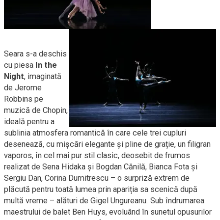
Seara s-a deschis
cu piesa
In the
Night
, imaginată
de Jerome
Robbins pe
muzică de Chopin,
ideală pentru a
sublinia atmosfera romantică în care cele trei cupluri
desenează, cu mișcări elegante și pline de grație, un filigran
vaporos, în cel mai pur stil clasic, deosebit de frumos
realizat de Sena Hidaka și Bogdan Cănilă, Bianca Fota și
Sergiu Dan, Corina Dumitrescu – o surpriză extrem de
plăcută pentru toată lumea prin apariția sa scenică după
multă vreme – alături de Gigel Ungureanu. Sub îndrumarea
maestrului de balet Ben Huys, evoluând în sunetul opusurilor