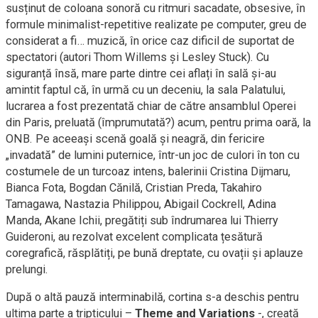
susținut de coloana sonoră cu ritmuri sacadate, obsesive, în
formule minimalist-repetitive realizate pe computer, greu de
considerat a fi… muzică, în orice caz dificil de suportat de
spectatori (autori Thom Willems și Lesley Stuck). Cu
siguranță însă, mare parte dintre cei aflați în sală și-au
amintit faptul că, în urmă cu un deceniu, la sala Palatului,
lucrarea a fost prezentată chiar de către ansamblul Operei
din Paris, preluată (împrumutată?) acum, pentru prima oară, la
ONB. Pe aceeași scenă goală și neagră, din fericire
„invadată” de lumini puternice, într-un joc de culori în ton cu
costumele de un turcoaz intens, balerinii Cristina Dijmaru,
Bianca Fota, Bogdan Cănilă, Cristian Preda, Takahiro
Tamagawa, Nastazia Philippou, Abigail Cockrell, Adina
Manda, Akane Ichii, pregătiți sub îndrumarea lui Thierry
Guideroni, au rezolvat excelent complicata țesătură
coregrafică, răsplătiți, pe bună dreptate, cu ovații și aplauze
prelungi.
După o altă pauză interminabilă, cortina s-a deschis pentru
ultima parte a tripticului –
Theme and Variations
-, creată