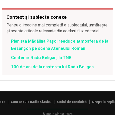
Context și subiecte conexe
Pentru o imagine mai completă a subiectului, urmărește
și aceste articole relevante din același flux editorial.
Pianista Mădălina Pașol readuce atmosfera de la
Besançon pe scena Ateneului Român
Centenar Radu Beligan, la TNB
100 de ani de la nașterea lui Radu Beligan
tate
Cum ascult Radio Clasic?
Codul de conduită
Drept la repli
© Radio Clasic, 2026