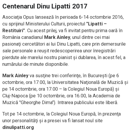
Centenarul Dinu Lipatti 2017
Asociaţia Opus lansează în perioada 6-14 octombrie 2016,
cu sprijinul Ministerului Culturii, proiectul
"Lipatti –
Restituiri"
. Cu acest prilej, va fi invitat pentru prima oară în
România canadianul
Mark Ainley
, unul dintre cei mai
pasionaţi cercetători ai lui Dinu Lipatti, care prin demersurile
sale personale a reuşit redescoperirea unor înregistrări
pierdute ale marelui nostru pianist şi dublarea, în acest fel, a
numărului de minute disponibile.
Mark Ainley
va susţine trei conferinţe, în Bucureşti (pe 6
octombrie, ora 17.00, la Universitatea Naţională de Muzică şi
pe 14 octombrie, ora 17.00 – la Colegiul Noua Europă) şi
Cluj-Napoca (pe 10 octombrie, ora 16.00, la Academia de
Muzică "Gheorghe Dima"). Intrarea publicului este liberă.
Tot pe 14 octombrie, la Colegiul Noua Europă, în prezenţa
unor personalităţi şi a presei va fi lansat noul site
dinulipatti.org