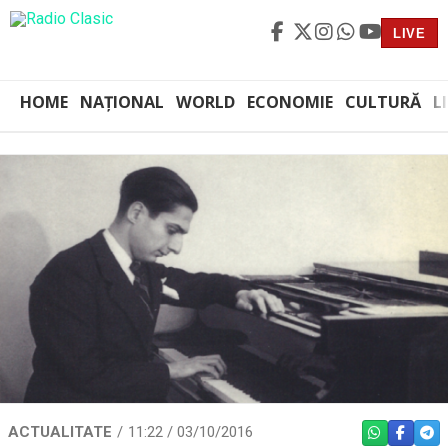
LIVE
HOME
NAȚIONAL
WORLD
ECONOMIE
CULTURĂ
L
ACTUALITATE
11:22 / 03/10/2016
WHATSAPP
FACEBO
TEL