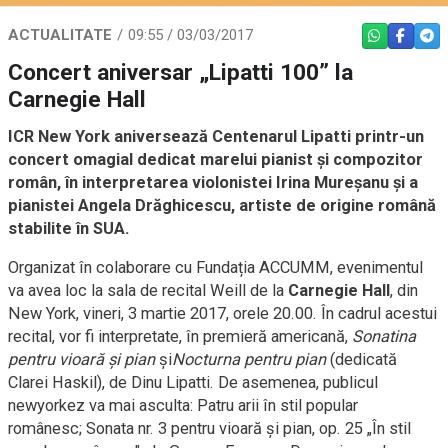
ACTUALITATE
09:55 / 03/03/2017
WHATSAPP
FACEBO
TEL
Concert aniversar „Lipatti 100” la
Carnegie Hall
ICR New York aniversează Centenarul Lipatti printr-un
concert omagial dedicat marelui pianist şi compozitor
român, în interpretarea violonistei Irina Mureșanu și a
pianistei Angela Drăghicescu, artiste de origine română
stabilite în SUA.
Organizat în colaborare cu Fundația ACCUMM, evenimentul
va avea loc la sala de recital Weill de la
Carnegie Hall
, din
New York, vineri, 3 martie 2017, orele 20.00. În cadrul acestui
recital, vor fi interpretate, în premieră americană,
Sonatina
pentru vioară și pian
și
Nocturna pentru pian
(dedicată
Clarei Haskil), de Dinu Lipatti. De asemenea, publicul
newyorkez va mai asculta: Patru arii în stil popular
românesc; Sonata nr. 3 pentru vioară și pian, op. 25 „În stil