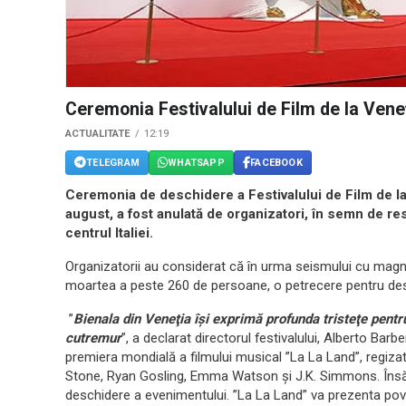
Ceremonia Festivalului de Film de la Veneţ
ACTUALITATE
12:19
TELEGRAM
WHATSAPP
FACEBOOK
Ceremonia de deschidere a Festivalului de Film de la V
august, a fost anulată de organizatori, în semn de re
centrul Italiei.
Organizatorii au considerat că în urma seismului cu magni
moartea a peste 260 de persoane, o petrecere pentru desc
”
Bienala din Veneţia îşi exprimă profunda tristeţe pentru
cutremur
”, a declarat directorul festivalului, Alberto Barb
premiera mondială a filmului musical ”La La Land”, regiza
Stone, Ryan Gosling, Emma Watson şi J.K. Simmons. Însă, 
deschidere a evenimentului. ”La La Land” va prezenta pov