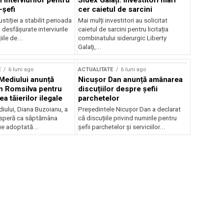
 interviurilor pentru
Sidex Galați: Investitori mari
-șefi
cer caietul de sarcini
stiției a stabilit perioada
Mai mulți investitori au solicitat
i desfășurate interviurile
caietul de sarcini pentru licitația
ile de...
combinatului siderurgic Liberty
Galați,...
E
6 luni ago
ACTUALITATE
6 luni ago
 Mediului anunță
Nicușor Dan anunță amânarea
n Romsilva pentru
discuțiilor despre șefii
 tăierilor ilegale
parchetelor
iului, Diana Buzoianu, a
Președintele Nicușor Dan a declarat
 speră ca săptămâna
că discuțiile privind numirile pentru
fie adoptată...
șefii parchetelor și serviciilor...