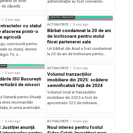
generat un strat
administrației au fost convenite...
v de zăpadă...
Sursă foto: Shutterstock
E
5 luni ago
ACTUALITATE
5 luni ago
ntractelor cu statul
Bărbat condamnat la 20 de ani
e afacerea printr-o
de închisoare pentru violul
e agricolă
fiicei partenerei sale
gu, cunoscută pentru
Un bărbat din Arad a fost condamnat
sale cu statul, devine
la 20 de ani de închisoare pentru...
 Agro TV, o...
rstock
ACTUALITATE
5 luni ago
E
5 luni ago
Volumul tranzacțiilor
rile ISU București
imobiliare din 2025: scădere
ertizării de ninsori
semnificativă față de 2024
Volumul total al tranzacțiilor
l General pentru Situații
imobiliare din 2025 a fost de
a emis recomandări
aproximativ 525 de milioane...
ție, în urma avertizării...
E
6 luni ago
ACTUALITATE
6 luni ago
 Justiției anunță
Noul interes pentru fostul