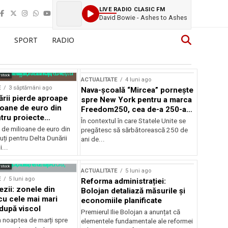
LIVE RADIO CLASIC FM
David Bowie - Ashes to Ashes
SPORT
RADIO
rstock
ACTUALITATE
4 luni ago
E
3 săptămâni ago
Nava-școală “Mircea” pornește
ării pierde aproape
spre New York pentru a marca
ioane de euro din
Freedom250, cea de-a 250-a
tru proiecte
aniversare a Statelor Unite
În contextul în care Statele Unite se
de milioane de euro din
pregătesc să sărbătorească 250 de
ți pentru Delta Dunării
ani de...
...
rstock
ACTUALITATE
5 luni ago
E
5 luni ago
Reforma administrației:
ezii: zonele din
Bolojan detaliază măsurile și
u cele mai mari
economiile planificate
după viscol
Premierul Ilie Bolojan a anunțat că
n noaptea de marți spre
elementele fundamentale ale reformei