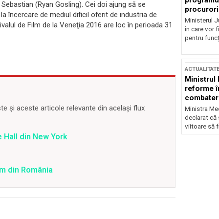
programul
, Sebastian (Ryan Gosling). Cei doi ajung să se
procurori
la încercare de mediul dificil oferit de industria de
Ministerul Ju
ivalul de Film de la Veneţia 2016 are loc în perioada 31
în care vor f
pentru funcți
ACTUALITAT
Ministrul
reforme î
combaterea
 și aceste articole relevante din același flux
Ministra Med
declarat că
viitoare să 
 Hall din New York
ilm din România