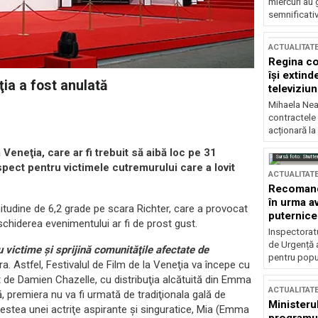
miercuri au 
semnificati
ACTUALITAT
Regina co
își extind
ia a fost anulată
televiziun
Mihaela Nea
contractele 
acționară la
eneţia, care ar fi trebuit să aibă loc pe 31
Sursă foto: Shutte
spect pentru victimele cutremurului care a lovit
ACTUALITAT
Recomandă
în urma av
tudine de 6,2 grade pe scara Richter, care a provocat
puternice
hiderea evenimentului ar fi de prost gust.
Inspectoratu
de Urgență 
 victime şi sprijină comunităţile afectate de
pentru popula
era. Astfel, Festivalul de Film de la Veneţia va începe cu
t de Damien Chazelle, cu distribuţia alcătuită din Emma
ACTUALITAT
premiera nu va fi urmată de tradiţionala gală de
Ministerul
estea unei actriţe aspirante şi singuratice, Mia (Emma