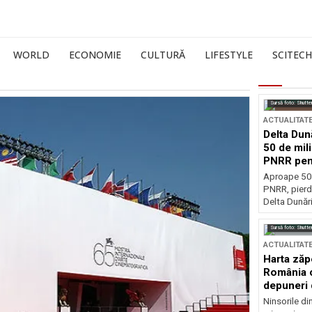
WORLD
ECONOMIE
CULTURĂ
LIFESTYLE
SCITECH
Sursă foto: Shutte
ACTUALITAT
Delta Dun
50 de mil
PNRR pen
esențiale
Aproape 50 
PNRR, pierdu
Delta Dunării
Sursă foto: Shutte
ACTUALITAT
Harta zăp
România c
depuneri 
Ninsorile di