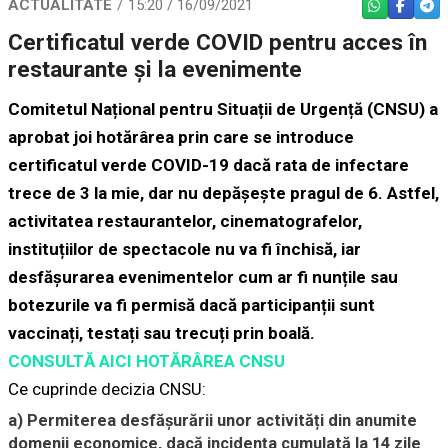
ACTUALITATE
15:20 / 16/09/2021
WHATSAPP
FACEBO
TEL
Certificatul verde COVID pentru acces în
restaurante și la evenimente
​Comitetul Național pentru Situații de Urgență (CNSU) a
aprobat joi hotărârea prin care se introduce
certificatul verde COVID-19 dacă rata de infectare
trece de 3 la mie, dar nu depășește pragul de 6. Astfel,
activitatea restaurantelor, cinematografelor,
instituțiilor de spectacole nu va fi închisă, iar
desfășurarea evenimentelor cum ar fi nunțile sau
botezurile va fi permisă dacă participanții sunt
vaccinați, testați sau trecuți prin boală.
CONSULTĂ AICI HOTĂRÂREA CNSU
Ce cuprinde decizia CNSU:
a) Permiterea desfășurării unor activități din anumite
domenii economice, dacă incidența cumulată la 14 zile