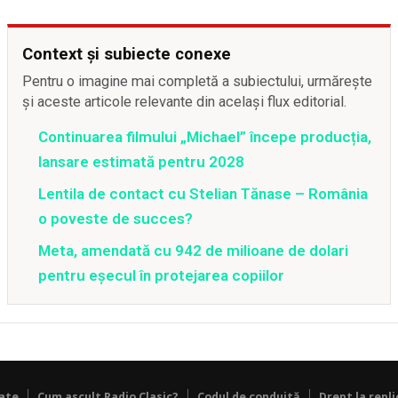
Context și subiecte conexe
Pentru o imagine mai completă a subiectului, urmărește
și aceste articole relevante din același flux editorial.
Continuarea filmului „Michael” începe producția,
lansare estimată pentru 2028
Lentila de contact cu Stelian Tănase – România
o poveste de succes?
Meta, amendată cu 942 de milioane de dolari
pentru eșecul în protejarea copiilor
tate
Cum ascult Radio Clasic?
Codul de conduită
Drept la repli