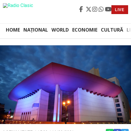
LIVE
HOME
NAȚIONAL
WORLD
ECONOMIE
CULTURĂ
L