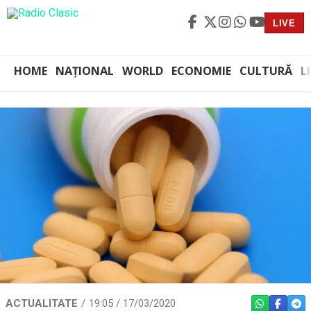
LIVE
HOME
NAȚIONAL
WORLD
ECONOMIE
CULTURĂ
L
ACTUALITATE
19:05 / 17/03/2020
WHATSAPP
FACEBO
TEL