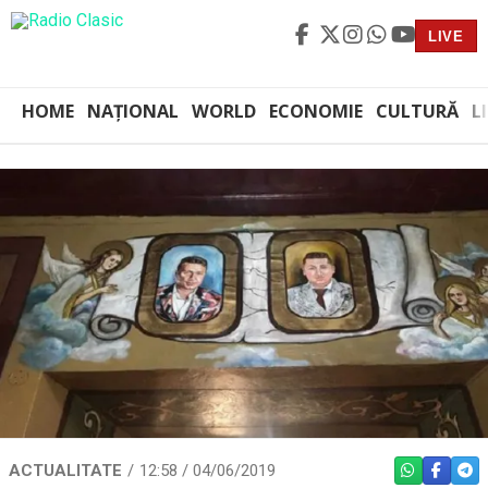
LIVE
HOME
NAȚIONAL
WORLD
ECONOMIE
CULTURĂ
L
ACTUALITATE
12:58 / 04/06/2019
WHATSAPP
FACEBO
TEL