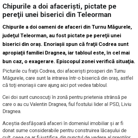
Chipurile a doi afacerişti, pictate pe
pereţii unei biserici din Teleorman
Chipurile a doi oameni de afaceri din Turnu Măgurele,
judeţul Teleorman, au fost pictate pe pereţii unei
biserici din oraş. Enoriaşii spun că fraţii Codrea sunt
apropiaţii familiei Dragnea, iar tabloul este, în cel mai
bun caz, o exagerare. Episcopul zonei verifică situaţia.
Picturile cu fraţii Codrea, doi afacerişti prosperi din Turnu
Măgurele, care sunt la intrarea într-o biserică din oraş, astfel
că toţi enoriaşii care ajung aici pot vedea tabloul.
Cei doi sunt cunoscuţi în zonă pentru prietenia strânsă pe
care o au cu Valentin Dragnea, fiul fostului lider al PSD, Liviu
Dragnea.
Aceştia desfăşoară afaceri în domeniul imobiliar şi ar fi
donat sume considerabile pentru construirea lăcaşului de
cult, ceea ce ar fi justifica, din punctul de vedere al preoţilor,