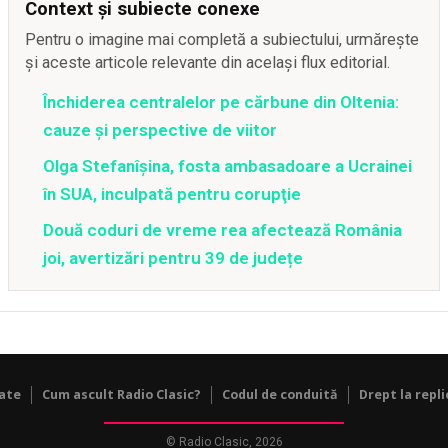
Context și subiecte conexe
Pentru o imagine mai completă a subiectului, urmărește
și aceste articole relevante din același flux editorial.
Închiderea centralelor pe cărbune din Oltenia:
cauze și perspective de viitor
Olga Stefanîşina, fosta ambasadoare a Ucrainei
în SUA, inculpată pentru corupţie
Două coduri de vreme rea afectează România
joi, avertizări pentru 39 de județe
tate
Cum ascult Radio Clasic?
Codul de conduită
Drept la repli
© Radio Clasic, 2026