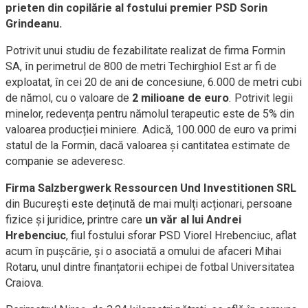
prieten din copilărie al fostului premier PSD Sorin
Grindeanu.
Potrivit unui studiu de fezabilitate realizat de firma Formin
SA, în perimetrul de 800 de metri Techirghiol Est ar fi de
exploatat, în cei 20 de ani de concesiune, 6.000 de metri cubi
de nămol, cu o valoare de
2 milioane de euro
. Potrivit legii
minelor, redevența pentru nămolul terapeutic este de 5% din
valoarea producției miniere. Adică, 100.000 de euro va primi
statul de la Formin, dacă valoarea și cantitatea estimate de
companie se adeveresc.
Firma Salzbergwerk Ressourcen Und Investitionen SRL
din București este deținută de mai mulți acționari, persoane
fizice și juridice, printre care
un văr al lui Andrei
Hrebenciuc
, fiul fostului sforar PSD Viorel Hrebenciuc, aflat
acum în pușcărie, și o asociată a omului de afaceri Mihai
Rotaru, unul dintre finanțatorii echipei de fotbal Universitatea
Craiova.