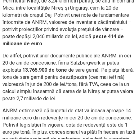
Perimetrul Nireș, de 3,24 kilometri pătrați, se află în comuna
Mica, între localitățile Nireș și Unguraș, cam la 20 de
kilometri de orașul Dej. Potrivit unei note de fundamentare
întocmite de ANRM, valoarea de inventar a zăcământului –
potrivit proiecțiilor privind evoluția prețului de vânzare –
poate depăși 2,046 miliarde de lei, adică
peste 414 de
milioane de euro.
De altfel, potrivit unor documente publice ale ANRM, în cei
20 de ani de concesiune, firma Salzbergwerk ar putea
exploata
13.765.900 de tone
de sare gemă. Pe piața liberă,
tona de sare gemă pentru deszăpezire (cea mai ieftină)
valorează în jur de 200 de lei/tona, fără TVA, ceea ce la un
calcul simplu înseamnă că sarea de la Nireș ar putea valora
peste 2,7 miliarde de lei.
ANRM estimează că bugetul de stat va încasa aproape 14
milioane euro din redevențe în cei 20 de ani de concesiune.
Potrivit legislației în vigoare, cota de redevență este de 1
euro pe tonă. În plus, concesionarul va plăti în fiecare an taxă