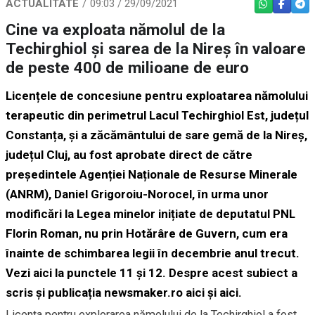
ACTUALITATE
09:03 / 29/09/2021
WHATSAPP
FACEBO
TEL
Cine va exploata nămolul de la
Techirghiol și sarea de la Nireș în valoare
de peste 400 de milioane de euro
Licențele de concesiune pentru exploatarea nămolului
terapeutic din perimetrul Lacul Techirghiol Est, județul
Constanța, și a zăcământului de sare gemă de la Nireș,
județul Cluj, au fost aprobate direct de către
președintele Agenției Naționale de Resurse Minerale
(ANRM),
Daniel Grigoroiu-Norocel
, în urma unor
modificări la Legea minelor inițiate de deputatul PNL
Florin Roman
, nu prin Hotărâre de Guvern, cum era
înainte de schimbarea legii în decembrie anul trecut.
Vezi aici la punctele 11 și 12
. Despre acest subiect a
scris și publicația newsmaker.ro
aici
și
aici.
Licența pentru explorarea nămolului de la Techirghiol a fost