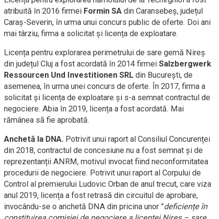
atribuită în 2016 firmei
Formin SA
din Caransebeș, județul
Caraș-Severin, în urma unui concurs public de oferte. Doi ani
mai târziu, firma a solicitat și licența de exploatare.
Licența pentru explorarea perimetrului de sare gemă Nireș
din județul Cluj a fost acordată în 2014 firmei
Salzbergwerk
Ressourcen Und Investitionen SRL
din București, de
asemenea, în urma unei concurs de oferte. În 2017, firma a
solicitat și licența de exploatare și s-a semnat contractul de
negociere. Abia în 2019, licența a fost acordată. Mai
rămânea să fie aprobată.
Anchetă la DNA.
Potrivit unui raport al Consiliul Concurenței
din 2018, contractul de concesiune nu a fost semnat și de
reprezentanții ANRM, motivul invocat fiind neconformitatea
procedurii de negociere. Potrivit unui raport al Corpului de
Control al premierului Ludovic Orban de anul trecut, care viza
anul 2019, licența a fost retrasă din circuitul de aprobare,
invocându-se o anchetă DNA din pricina unor ”
deficiențe în
constituirea comisiei de negociere a licenței Nireș – sare