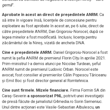
gemă
”.
Aprobate în acest an direct de președintele ANRM.
Ca
să intre în vigoare însă, licențele de concesiune pentru
exploatare au fost aprobate în acest an, pe 6 iulie, direct de
către președintele ANRM, Dan Grigoroiu-Norocel, după ce
legea minelor a fost modificată. Inclusiv, licența pentru
zăcământul de la Nireș, vizată de ancheta DNA.
Cine e președintele ANRM.
Daniel Grigoroiu-Norocel a fost
numit la șefia ANRM de premierul Florin Cîțu în aprilie 2021.
Prim-ministrul l-a demis atunci pe Nicolae Turdean, șeful
ANRM numit de premierul Ludovic Orban. Norocel este
avocat, fost consilier al premierilor Călin Popescu Tăriceanu
și Emil Boc și fost director general al Romtehnica.
Cine sunt firmele. Mizele financiare.
Firma Formin SA din
Caraș-Severin
a sponsorizat PNL
, potrivit unei investigații
de presă făcute de jurnalistul G4media.ro Sorin Semeniuc.
Unul dintre acționari este Vasile-Sebastian Albulescu,
un