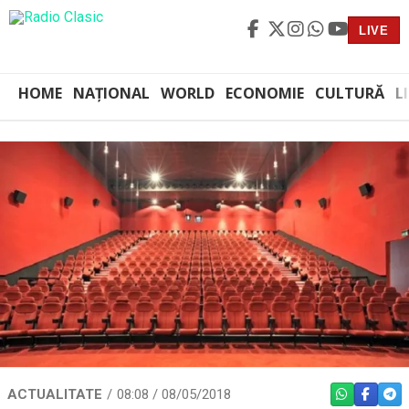
LIVE
HOME
NAȚIONAL
WORLD
ECONOMIE
CULTURĂ
L
ACTUALITATE
08:08 / 08/05/2018
WHATSAPP
FACEBO
TEL