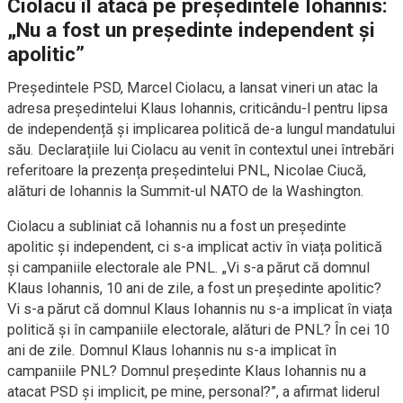
Ciolacu îl atacă pe președintele Iohannis:
„Nu a fost un președinte independent și
apolitic”
Președintele PSD, Marcel Ciolacu, a lansat vineri un atac la
adresa președintelui Klaus Iohannis, criticându-l pentru lipsa
de independență și implicarea politică de-a lungul mandatului
său. Declarațiile lui Ciolacu au venit în contextul unei întrebări
referitoare la prezența președintelui PNL, Nicolae Ciucă,
alături de Iohannis la Summit-ul NATO de la Washington.
Ciolacu a subliniat că Iohannis nu a fost un președinte
apolitic și independent, ci s-a implicat activ în viața politică
și campaniile electorale ale PNL. „Vi s-a părut că domnul
Klaus Iohannis, 10 ani de zile, a fost un președinte apolitic?
Vi s-a părut că domnul Klaus Iohannis nu s-a implicat în viața
politică și în campaniile electorale, alături de PNL? În cei 10
ani de zile. Domnul Klaus Iohannis nu s-a implicat în
campaniile PNL? Domnul președinte Klaus Iohannis nu a
atacat PSD și implicit, pe mine, personal?”, a afirmat liderul