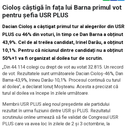
Cioloș câștigă în fața lui Barna primul vot
pentru șefia USR PLUS
Dacian Cioloș a câștigat primul tur al alegerilor din USR
PLUS cu 46% din voturi, în timp ce Dan Barna a obținut
43,9%. Cel de al treilea candidat, Irinel Darău, a obținut
10,1%. Pentru că niciunul dintre candidați nu a obținut
50%+1 va fi organizat al doilea tur de scrutin.
„Din 44.114 colegi cu drept de vot au votat 32.815. Un record
de vot. Rezultatele sunt următoarele Dacian Cioloș-46%, Dan
Barna-43,9%, Irineu Darău-10,1%. Procesul continuă cu turul
al doilea”, a declarat Ionuț Moșteanu. Acesta a precizat că
turul al doilea va începe în zilele următoare.
Membrii USR PLUS aleg noul preşedinte ale partidului
rezultat în urma fuziunii dintre USR şi PLUS. Rezultatul
scrutinului online urmează să fie validat de Congresul USR
PLUS care va avea loc în zilele de 2 şi 3 octombrie, la