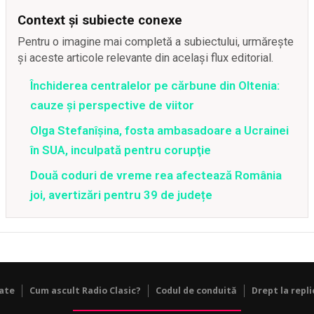
Context și subiecte conexe
Pentru o imagine mai completă a subiectului, urmărește
și aceste articole relevante din același flux editorial.
Închiderea centralelor pe cărbune din Oltenia:
cauze și perspective de viitor
Olga Stefanîşina, fosta ambasadoare a Ucrainei
în SUA, inculpată pentru corupţie
Două coduri de vreme rea afectează România
joi, avertizări pentru 39 de județe
tate
Cum ascult Radio Clasic?
Codul de conduită
Drept la repli