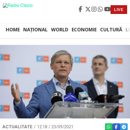
LIVE
HOME
NAȚIONAL
WORLD
ECONOMIE
CULTURĂ
L
ACTUALITATE
12:18 / 23/09/2021
WHATSAPP
FACEBO
TEL